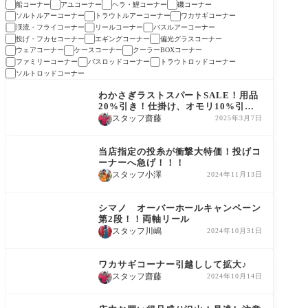
船コーナー
アユコーナー
ヘラ・鯉コーナー
磯コーナー
ソルトルアーコーナー
トラウトルアーコーナー
ワカサギコーナー
渓流・フライコーナー
リールコーナー
バスルアーコーナー
投げ・フカセコーナー
エギングコーナー
偏光グラスコーナー
ウェアコーナー
ケースコーナー
クーラーBOXコーナー
ファミリーコーナー
バスロッドコーナー
トラウトロッドコーナー
ソルトロッドコーナー
コーナー情報
わかさぎラストスパートSALE！用品
20%引き！仕掛け、オモリ10%引
き！
スタッフ齋藤
2025年3月7日
コーナー情報
当店指定の投糸が衝撃大特価！投げコ
ーナーへ急げ！！！
スタッフ小澤
2024年11月13日
コーナー情報
シマノ オーバーホールキャンペーン
第2段！！両軸リール
スタッフ川嶋
2024年10月31日
コーナー情報
ワカサギコーナー引越しして拡大♪
スタッフ齋藤
2024年10月14日
コーナー情報