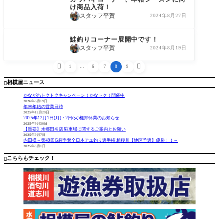
け商品入荷！
スタッフ平賀
2024年8月27日
コーナー情報
鮭釣りコーナー展開中です！
スタッフ平賀
2024年8月19日


1
…
6
7
8
9
相模屋ニュース

かながわトクトクキャンペーン！かなトク！開催中
2026年6月19日
年末年始の営業日時
2025年12月29日
2025年12月1日(月)・2日(火)棚卸休業のお知らせ
2025年9月30日
【重要】水郷田名店 駐車場に関するご案内とお願い
2025年9月7日
内田様～第49回G杯争奪全日本アユ釣り選手権 相模川【地区予選】優勝！！～
2025年8月1日
こちらもチェック！
