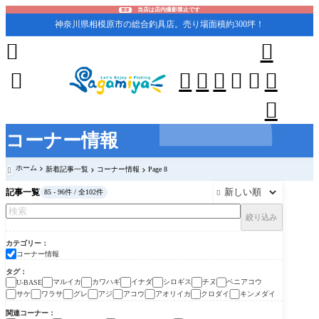
当店は店内撮影禁止です
重要
神奈川県相模原市の総合釣具店。売り場面積約300坪！










コーナー情報
ホーム
新着記事一覧
コーナー情報
Page 8

記事一覧
85 - 96件 / 全102件

絞り込み
カテゴリー
コーナー情報
タグ
マルイカ
カワハギ
イナダ
シロギス
チヌ
ベニアコウ
U-BASE
サケ
ワラサ
グレ
アジ
アコウ
アオリイカ
クロダイ
キンメダイ
関連コーナー