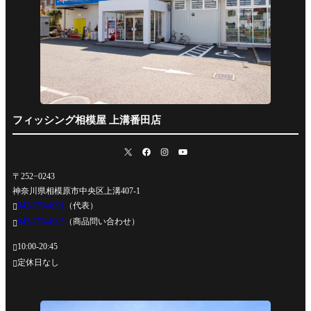
フィッシング相模屋 上溝番田店
〒252−0243
神奈川県相模原市中央区上溝407-1
042-778-4991
（代表）

042-778-4995
（商品問い合わせ）

10:00-20:45

定休日なし
