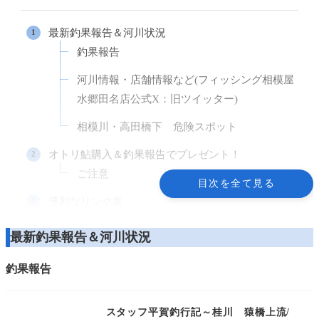
最新釣果報告＆河川状況
釣果報告
河川情報・店舗情報など(フィッシング相模屋
水郷田名店公式X：旧ツイッター)
相模川・高田橋下 危険スポット
オトリ鮎購入＆釣果報告でプレゼント！
ご注意
目次を全て見る
便利なリンク集
水郷田名店のご案内
最新釣果報告＆河川状況
営業日時
釣果報告
住所
鮎友釣り釣果情報
電話番号
スタッフ平賀釣行記～桂川 猿橋上流/
NEW