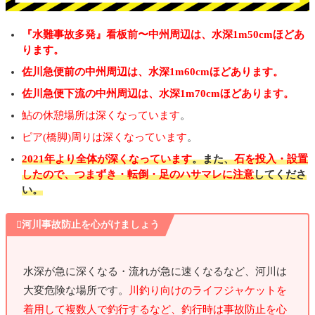
『水難事故多発』看板前〜中州周辺は、水深1m50cmほどあ
ります。
佐川急便前の中州周辺は、水深1m60cmほどあります。
佐川急便下流の中州周辺は、水深1m70cmほどあります。
鮎の休憩場所は深くなっています
。
ピア(橋脚)周りは深くなっています
。
2021年より全体が深くなっています
。また、
石を投入・設置
したので、つまずき・転倒・足のハサマレに注意
してくださ
い。

河川事故防止を心がけましょう
水深が急に深くなる・流れが急に速くなるなど、河川は
大変危険な場所です。
川釣り向けのライフジャケットを
着用して複数人で釣行するなど、釣行時は事故防止を心