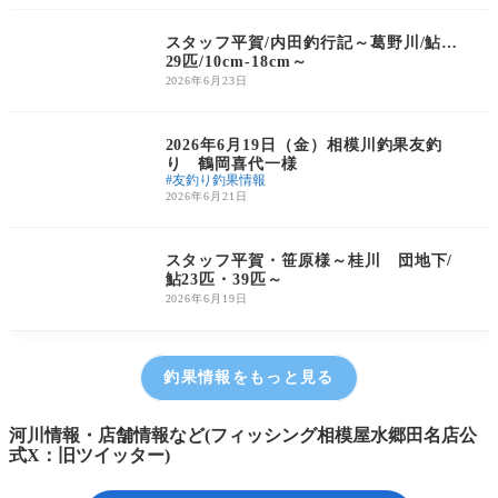
鮎友釣り釣果情報
スタッフ平賀/内田釣行記～葛野川/鮎…
29匹/10cm-18cm～
2026年6月23日
鮎友釣り釣果情報
2026年6月19日（金）相模川釣果友釣
り 鶴岡喜代一様
友釣り釣果情報
2026年6月21日
鮎友釣り釣果情報
スタッフ平賀・笹原様～桂川 団地下/
鮎23匹・39匹～
2026年6月19日
釣果情報をもっと見る
河川情報・店舗情報など(フィッシング相模屋水郷田名店公
式X：旧ツイッター)