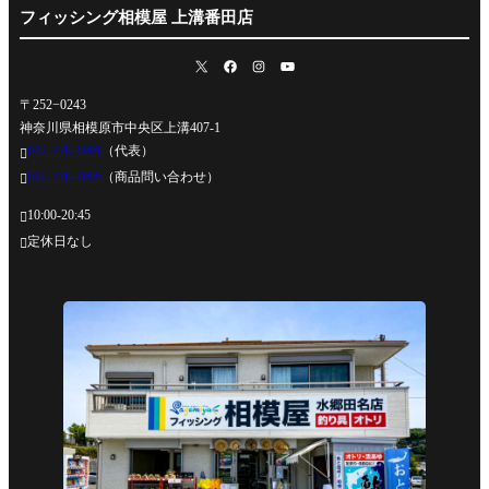
フィッシング相模屋 上溝番田店
〒252−0243
神奈川県相模原市中央区上溝407-1
042-778-4991
（代表）

042-778-4995
（商品問い合わせ）

10:00-20:45

定休日なし
