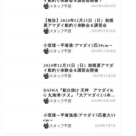
イ船釣り体験会＆講習会開催！
スタッフ平賀
2025年10月24日
イベント報告
【報告】2024年12月15日（日）相模
屋アマダイ船釣り体験会＆講習会
スタッフ平賀
2024年12月16日
釣果情報
小室様～平塚港/アマダイ2匹30cm～
スタッフ平賀
2024年11月18日
イベント告知
2024年12月15日（日）相模屋アマダ
イ船釣り体験会＆講習会開催
スタッフ平賀
2024年11月2日
商品情報
DAIWA『船仕掛け 天秤 アマダイK
G 丸海津/チヌ』『大アマダイ2/3本鈎
仕掛け・2本鈎ガン玉仕様・BIGアマ
スタッフ平賀
2024年10月30日
ダイ仕掛け』
釣果情報
小室様～平塚漁港/アマダイ5匹最大33
cm～
スタッフ平賀
2024年2月7日