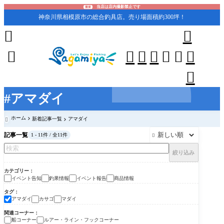
当店は店内撮影禁止です
重要
神奈川県相模原市の総合釣具店。売り場面積約300坪！










#アマダイ
ホーム
新着記事一覧
アマダイ

記事一覧
1 - 11件 / 全11件

絞り込み
カテゴリー
イベント告知
釣果情報
イベント報告
商品情報
タグ
アマダイ
カサゴ
マダイ
関連コーナー
船コーナー
ルアー・ライン・フックコーナー
釣果情報