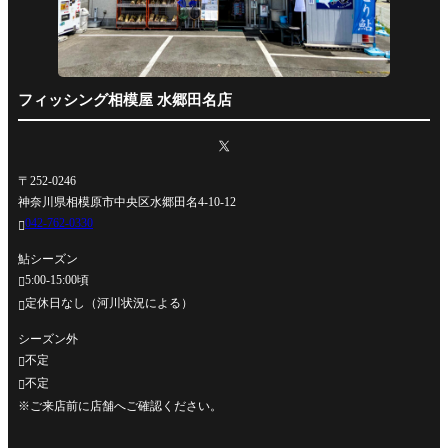
フィッシング相模屋 水郷田名店
〒252-0246
神奈川県相模原市中央区水郷田名4-10-12
042-762-0330

鮎シーズン
5:00-15:00頃

定休日なし（河川状況による）

シーズン外
不定

不定

※ご来店前に店舗へご確認ください。