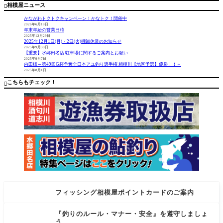
相模屋ニュース

かながわトクトクキャンペーン！かなトク！開催中
2026年6月19日
年末年始の営業日時
2025年12月29日
2025年12月1日(月)・2日(火)棚卸休業のお知らせ
2025年9月30日
【重要】水郷田名店 駐車場に関するご案内とお願い
2025年9月7日
内田様～第49回G杯争奪全日本アユ釣り選手権 相模川【地区予選】優勝！！～
2025年8月1日
こちらもチェック！

フィッシング相模屋ポイントカードのご案内
『釣りのルール・マナー・安全』を遵守しましょ
う