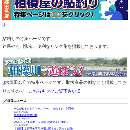
鮎釣りの特集ページです。
釣果や河川状況、便利なリンク集を掲載しております。
水郷田名店の特集ページです。取扱商品の例なども掲載してお
りますので、
こちらもぜひご覧下さい!
相模屋ニュース

かながわトクトクキャンペーン！かなトク！開催中
2026年6月19日
年末年始の営業日時
2025年12月29日
2025年12月1日(月)・2日(火)棚卸休業のお知らせ
2025年9月30日
【重要】水郷田名店 駐車場に関するご案内とお願い