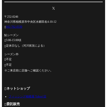
〒252-0246
神奈川県相模原市中央区水郷田名4-10-12
042-762-0330

鮎シーズン
5:00-15:00頃

定休日なし（河川状況による）

シーズン外
不定

不定

※ご来店前に店舗へご確認ください。
ネットショップ

フィッシング相模屋 Yahoo!店
委託販売
