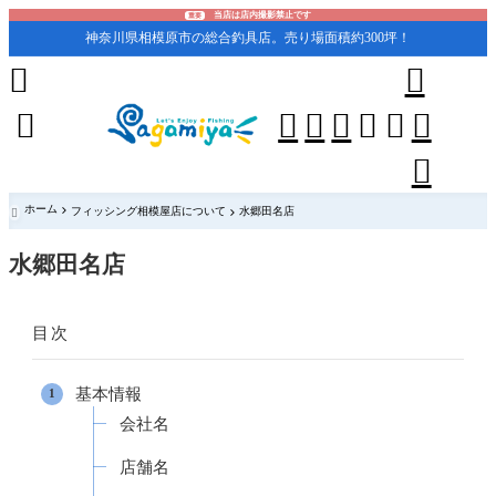
当店は店内撮影禁止です
重要
神奈川県相模原市の総合釣具店。売り場面積約300坪！










ホーム
フィッシング相模屋店について
水郷田名店

水郷田名店
目次
基本情報
会社名
店舗名