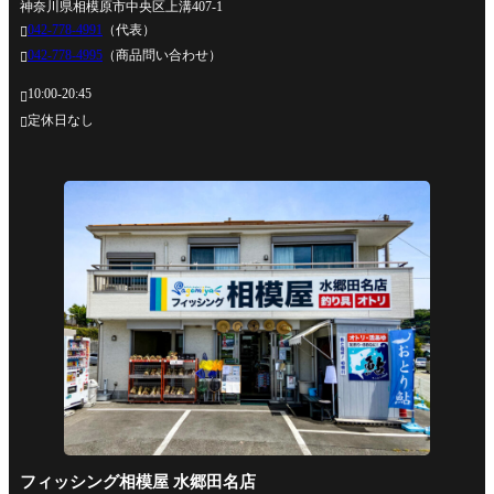
神奈川県相模原市中央区上溝407-1
042-778-4991
（代表）

042-778-4995
（商品問い合わせ）

10:00-20:45

定休日なし

フィッシング相模屋 水郷田名店