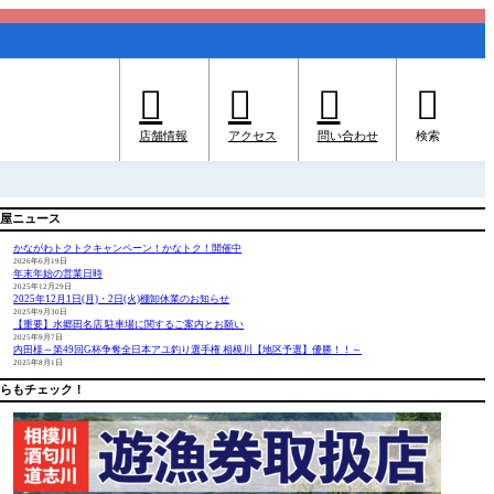




店舗情報
アクセス
問い合わせ
検索
屋ニュース
かながわトクトクキャンペーン！かなトク！開催中
2026年6月19日
年末年始の営業日時
2025年12月29日
2025年12月1日(月)・2日(火)棚卸休業のお知らせ
2025年9月30日
【重要】水郷田名店 駐車場に関するご案内とお願い
2025年9月7日
内田様～第49回G杯争奪全日本アユ釣り選手権 相模川【地区予選】優勝！！～
2025年8月1日
らもチェック！