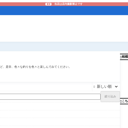
当店は店内撮影禁止です
重要
相模

ど、是非、色々な釣りを色々と楽しんでみてください。

絞り込み
こち
