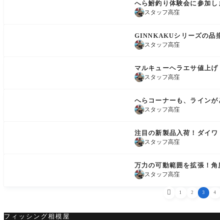
へら鮒釣り体験会に参加し
スタッフ高窪
コーナー情報
GINNKAKUシリーズの
スタッフ高窪
コーナー情報
マルキューヘラエサ値上げ
スタッフ高窪
商品情報
へらコーナーも、ラインが
スタッフ高窪
商品情報
注目の新製品入荷！ダイワ
スタッフ高窪
コーナー情報
万力の可動範囲を拡張！角
スタッフ高窪

1
2
3
4
フィッシング相模屋