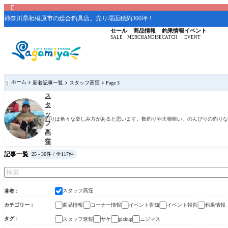

神奈川県相模原市の総合釣具店。売り場面積約300坪！
セール
商品情報
釣果情報
イベント
SALE
MERCHANDISE
CATCH
EVENT
ホーム
新着記事一覧
スタッフ高窪
Page 3

ス
タ
ッ
釣りは色々な楽しみ方があると思います。数釣りや大物狙い、のんびりの釣りな
フ
高
窪
記事一覧
25 - 36件 / 全117件
スタッフ高窪
著者
カテゴリー
商品情報
コーナー情報
イベント告知
イベント報告
釣果情報
タグ
スタッフ速報
サケ
ニジマス
pickup