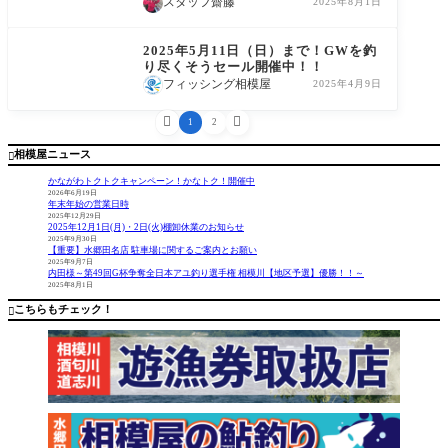
撃退』
スタッフ齋藤
2025年8月1日
商品情報
2025年5月11日（日）まで！GWを釣
り尽くそうセール開催中！！
フィッシング相模屋
2025年4月9日


1
2
相模屋ニュース

かながわトクトクキャンペーン！かなトク！開催中
2026年6月19日
年末年始の営業日時
2025年12月29日
2025年12月1日(月)・2日(火)棚卸休業のお知らせ
2025年9月30日
【重要】水郷田名店 駐車場に関するご案内とお願い
2025年9月7日
内田様～第49回G杯争奪全日本アユ釣り選手権 相模川【地区予選】優勝！！～
2025年8月1日
こちらもチェック！
