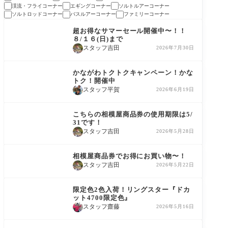
渓流・フライコーナー
エギングコーナー
ソルトルアーコーナー
ソルトロッドコーナー
バスルアーコーナー
ファミリーコーナー
セール
超お得なサマーセール開催中〜！！
８/１６(日)まで
スタッフ吉田
2026年7月30日
相模屋ニュース
かながわトクトクキャンペーン！かな
トク！開催中
スタッフ平賀
2026年6月19日
コーナー情報
こちらの相模屋商品券の使用期限は5/
31です！
スタッフ吉田
2026年5月28日
コーナー情報
相模屋商品券でお得にお買い物〜！
スタッフ吉田
2026年5月22日
商品情報
限定色2色入荷！リングスター『ドカ
ット4700限定色』
スタッフ齋藤
2026年5月16日
コーナー情報