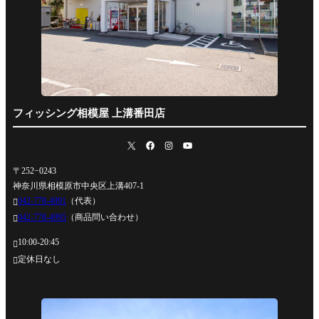
フィッシング相模屋 上溝番田店
〒252−0243
神奈川県相模原市中央区上溝407-1
042-778-4991
（代表）

042-778-4995
（商品問い合わせ）

10:00-20:45

定休日なし
