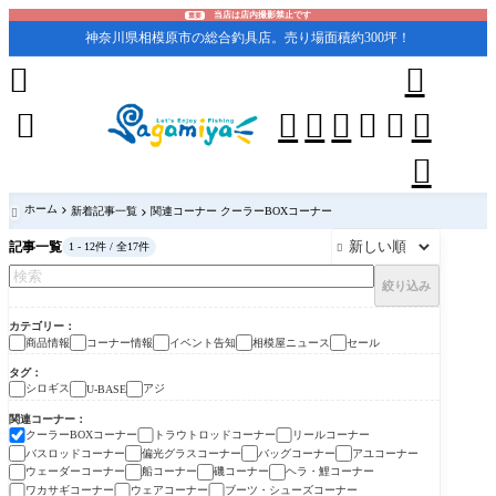
当店は店内撮影禁止です
重要
神奈川県相模原市の総合釣具店。売り場面積約300坪！










ホーム
新着記事一覧
関連コーナー クーラーBOXコーナー

記事一覧
1 - 12件 / 全17件

絞り込み
カテゴリー
商品情報
コーナー情報
イベント告知
相模屋ニュース
セール
タグ
シロギス
アジ
U-BASE
関連コーナー
クーラーBOXコーナー
トラウトロッドコーナー
リールコーナー
バスロッドコーナー
偏光グラスコーナー
バッグコーナー
アユコーナー
ウェーダーコーナー
船コーナー
磯コーナー
ヘラ・鯉コーナー
ワカサギコーナー
ウェアコーナー
ブーツ・シューズコーナー