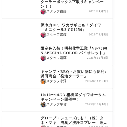
クーラーボックス下取りキャンペー
ン！！
スタッフ齋藤
2026年4月2日
商品情報
保冷力UP、ワカサギにも！ダイワ
『ミニクール2 GU1250』
スタッフ齋藤
2026年3月5日
商品情報
限定色入荷！明邦化学工業『VS-7090
N SPECIAL COLOR バイオレット』
スタッフ齋藤
2025年12月8日
商品情報
キャンプ・BBQ・お買い物にも便利♪
浜田商会『発泡クーラー』
スタッフ小澤
2025年11月24日
コーナー情報
10/10〜10/23 相模屋ダイワオータム
キャンペーン開催中！
スタッフ平賀
2025年10月10日
商品情報
グローブ・シューズにも！（株）タ
ネ・マキ『消臭／洗浄スプレー 魚臭