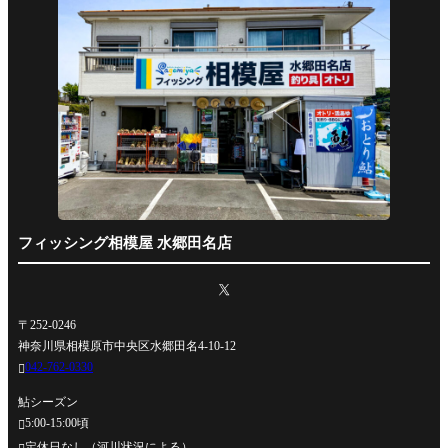
フィッシング相模屋 水郷田名店
〒252-0246
神奈川県相模原市中央区水郷田名4-10-12
042-762-0330

鮎シーズン
5:00-15:00頃

定休日なし（河川状況による）