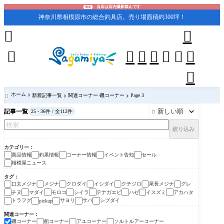
当店は店内撮影禁止です
重要
神奈川県相模原市の総合釣具店。売り場面積約300坪！










ホーム
新着記事一覧
関連コーナー 磯コーナー
Page 3

記事一覧
25 - 36件 / 全112件

絞り込み
カテゴリー
商品情報
釣果情報
コーナー情報
イベント告知
セール
相模屋ニュース
タグ
口太メジナ
メジナ
クロダイ
イシダイ
クチジロ
尾長メジナ
グレ
チヌ
マダイ
モロコ
シイラ
テナガエビ
ハゼ
イスズミ
アカハタ
トラフグ
サヨリ
サバ
シブダイ
pickup
関連コーナー
磯コーナー
船コーナー
アユコーナー
ソルトルアーコーナー