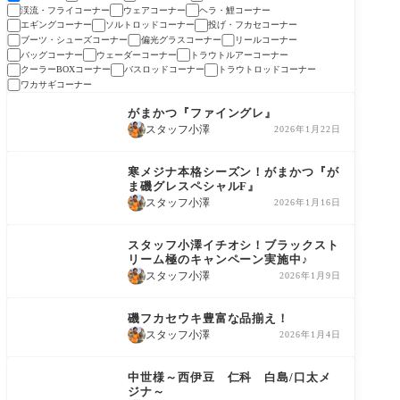
渓流・フライコーナー
ウェアコーナー
ヘラ・鯉コーナー
エギングコーナー
ソルトロッドコーナー
投げ・フカセコーナー
ブーツ・シューズコーナー
偏光グラスコーナー
リールコーナー
バッグコーナー
ウェーダーコーナー
トラウトルアーコーナー
クーラーBOXコーナー
バスロッドコーナー
トラウトロッドコーナー
ワカサギコーナー
商品情報
がまかつ『ファイングレ』
スタッフ小澤
2026年1月22日
商品情報
寒メジナ本格シーズン！がまかつ『が
ま磯グレスペシャルF』
スタッフ小澤
2026年1月16日
コーナー情報
スタッフ小澤イチオシ！ブラックスト
リーム極のキャンペーン実施中♪
スタッフ小澤
2026年1月9日
コーナー情報
磯フカセウキ豊富な品揃え！
スタッフ小澤
2026年1月4日
釣果情報
中世様～西伊豆 仁科 白島/口太メ
ジナ～