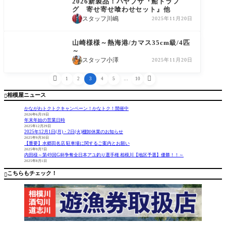
2026新製品！ハヤブサ『船トラフ
グ 寄せ寄せ喰わせセット』他
スタッフ川嶋
2025年11月20日
釣果情報
山崎様様～熱海港/カマス35cm級/4匹
～
スタッフ小澤
2025年11月20日


1
2
3
4
5
…
10
相模屋ニュース

かながわトクトクキャンペーン！かなトク！開催中
2026年6月19日
年末年始の営業日時
2025年12月29日
2025年12月1日(月)・2日(火)棚卸休業のお知らせ
2025年9月30日
【重要】水郷田名店 駐車場に関するご案内とお願い
2025年9月7日
内田様～第49回G杯争奪全日本アユ釣り選手権 相模川【地区予選】優勝！！～
2025年8月1日
こちらもチェック！
