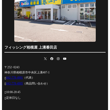
フィッシング相模屋 上溝番田店
〒252−0243
神奈川県相模原市中央区上溝407-1
042-778-4991
（代表）

042-778-4995
（商品問い合わせ）

10:00-20:45

定休日なし
