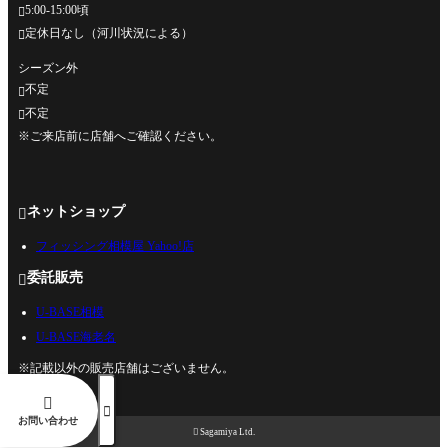
5:00-15:00頃

定休日なし（河川状況による）

シーズン外
不定

不定

※ご来店前に店舗へご確認ください。
ネットショップ

フィッシング相模屋 Yahoo!店
委託販売

U-BASE相模
U-BASE海老名
※記載以外の販売店舗はございません。


お問い合わせ

Sagamiya Ltd.