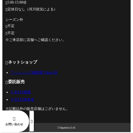
5:00-15:00頃

定休日なし（河川状況による）

シーズン外
不定

不定

※ご来店前に店舗へご確認ください。
ネットショップ

フィッシング相模屋 Yahoo!店
委託販売

U-BASE相模
U-BASE海老名
※記載以外の販売店舗はございません。


お問い合わせ

Sagamiya Ltd.