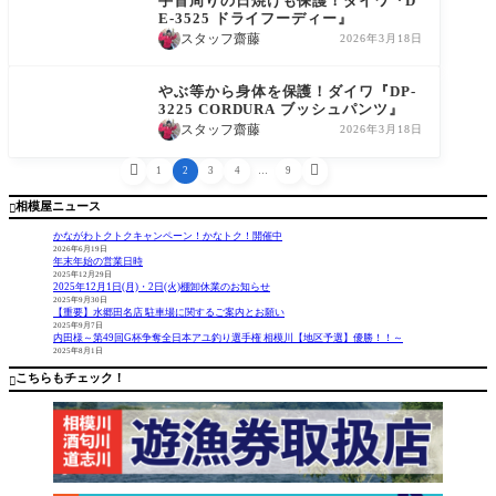
手首周りの日焼けも保護！ダイワ『D
E-3525 ドライフーディー』
スタッフ齋藤
2026年3月18日
商品情報
やぶ等から身体を保護！ダイワ『DP-
3225 CORDURA ブッシュパンツ』
スタッフ齋藤
2026年3月18日


1
2
3
4
…
9
相模屋ニュース

かながわトクトクキャンペーン！かなトク！開催中
2026年6月19日
年末年始の営業日時
2025年12月29日
2025年12月1日(月)・2日(火)棚卸休業のお知らせ
2025年9月30日
【重要】水郷田名店 駐車場に関するご案内とお願い
2025年9月7日
内田様～第49回G杯争奪全日本アユ釣り選手権 相模川【地区予選】優勝！！～
2025年8月1日
こちらもチェック！
