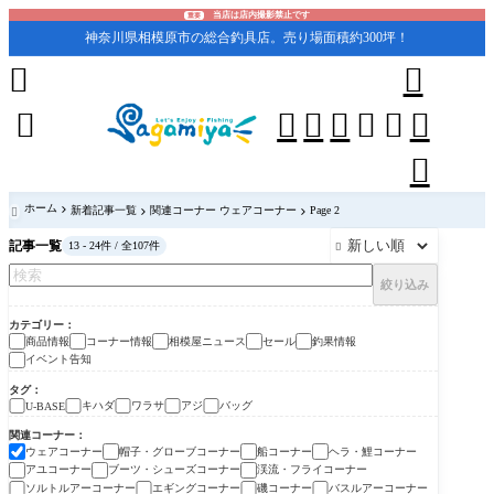
当店は店内撮影禁止です
重要
神奈川県相模原市の総合釣具店。売り場面積約300坪！










ホーム
新着記事一覧
関連コーナー ウェアコーナー
Page 2

記事一覧
13 - 24件 / 全107件

絞り込み
カテゴリー
商品情報
コーナー情報
相模屋ニュース
セール
釣果情報
イベント告知
タグ
キハダ
ワラサ
アジ
バッグ
U-BASE
関連コーナー
ウェアコーナー
帽子・グローブコーナー
船コーナー
ヘラ・鯉コーナー
アユコーナー
ブーツ・シューズコーナー
渓流・フライコーナー
ソルトルアーコーナー
エギングコーナー
磯コーナー
バスルアーコーナー