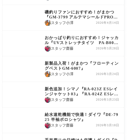
プストア
商品情報
磯釣りファンにおすすめ！がまかつ
『GM-3799 アルテマシールドPROレ
インスーツ』
スタッフ小澤
2026年4月14日
商品情報
おかっぱり釣りにおすすめ！ジャッカ
ル『UVストレッチタイツ PA-B00
3』
スタッフ齋藤
2026年3月28日
商品情報
新製品入荷！がまかつ『フローティン
グベストGM-6007』
スタッフ小澤
2026年3月24日
商品情報
新色追加！シマノ『RA-023Z ESレイ
ンジャケット03』『RA-024Z ESレイ
ンパンツ』
スタッフ齋藤
2026年3月23日
商品情報
給水速乾機能で快適！ダイワ『DE-79
25 半袖ポロシャツ』
スタッフ齋藤
2026年3月18日
商品情報