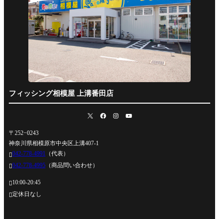
フィッシング相模屋 上溝番田店
〒252−0243
神奈川県相模原市中央区上溝407-1
042-778-4991
（代表）

042-778-4995
（商品問い合わせ）

10:00-20:45

定休日なし
