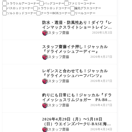
トラウトルアーコーナー
バッグコーナー
ファミリーコーナー
バスロッドコーナー
トラウトロッドコーナー
偏光グラスコーナー
ソルトロッドコーナー
クーラーBOXコーナー
リールコーナー
商品情報
防水・透湿・防風性あり！ダイワ『レ
インマックスライトショートレインパ
ンツ DR-3726P』
スタッフ齋藤
2026年5月2日
商品情報
スタッフ齋藤イチ押し！ジャッカル
『ドライメッシュフーディー』
スタッフ齋藤
2026年4月27日
商品情報
レギンスと合わせても！ジャッカル
『ドライメッシュハーフパンツ』
スタッフ齋藤
2026年4月27日
商品情報
釣りにも日常にも！ジャッカル『ドラ
イメッシュスリムジョガー PA-B00
1』
スタッフ齋藤
2026年4月27日
イベント告知
2026年4月29日（月）〜5月10日
（日）ウエインズパークU-BASE海老
名GWストリームトレイルポップアッ
スタッフ齋藤
2026年4月24日