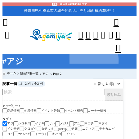
当店は店内撮影禁止です
重要
神奈川県相模原市の総合釣具店。売り場面積約300坪！










#アジ
ホーム
新着記事一覧
アジ
Page 2

記事一覧
13 - 24件 / 全24件

絞り込み
カテゴリー
商品情報
釣果情報
イベント告知
イベント報告
コーナー情報
タグ
アジ
シロギス
イサキ
サバ
メジナ
アユ
マゴチ
マダイ
イシモチ
クロダイ
タチウオ
チヌ
ニジマス
テナガエビ
pickup
コイ
カワハギ
トラウト
キハダ
イワシ