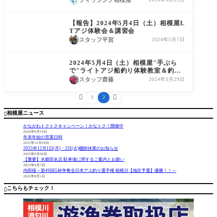
イベント報告
【報告】2024年5月4日（土）相模屋L
Tアジ体験会＆講習会
スタッフ平賀
2024年5月7日
イベント告知
2024年5月4日（土）相模屋"手ぶら
で"ライトアジ船釣り体験教室＆釣っ
たお魚定食
スタッフ齋藤
2024年3月29日


1
2
相模屋ニュース

かながわトクトクキャンペーン！かなトク！開催中
2026年6月19日
年末年始の営業日時
2025年12月29日
2025年12月1日(月)・2日(火)棚卸休業のお知らせ
2025年9月30日
【重要】水郷田名店 駐車場に関するご案内とお願い
2025年9月7日
内田様～第49回G杯争奪全日本アユ釣り選手権 相模川【地区予選】優勝！！～
2025年8月1日
こちらもチェック！
