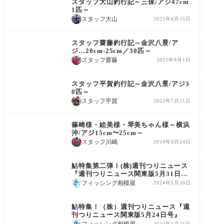
スタッフ大山釣行記～三保/アジ47cm
1匹～
スタッフ大山
2025年8月25日
釣果情報
スタッフ齋藤釣行記～金沢八景/ア
ジ…20cm-25cm／30匹～
スタッフ齋藤
2025年8月1日
釣果情報
スタッフ平賀釣行記～金沢八景/アジ3
0匹～
スタッフ平賀
2025年7月21日
釣果情報
篠崎様・絵美様・琴美ちゃん様～横浜
沖/アジ15cm〜25cm～
スタッフ川嶋
2024年9月24日
商品情報
鮎特集第二弾！(株)週刊つりニュース
『週刊つりニュース関東版5月31日
号』
フィッシング相模屋
2024年5月30日
商品情報
鮎特集！（株）週刊つりニュース『週
刊つりニュース関東版5月24日号』
フィッシング相模屋
2024年5月25日