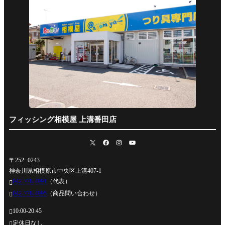
フィッシング相模屋 上溝番田店
〒252−0243
神奈川県相模原市中央区上溝407-1
042-778-4991
（代表）

042-778-4995
（商品問い合わせ）

10:00-20:45

定休日なし
