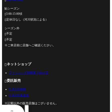

鮎シーズン
5:00-15:00頃

定休日なし（河川状況による）

シーズン外
不定

不定

※ご来店前に店舗へご確認ください。
ネットショップ

フィッシング相模屋 Yahoo!店
委託販売

U-BASE相模
U-BASE海老名
※記載以外の販売店舗はございません。