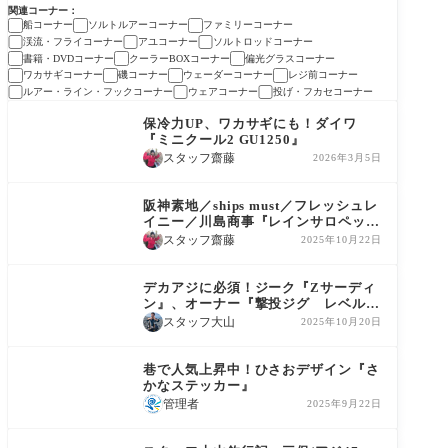
関連コーナー
船コーナー
ソルトルアーコーナー
ファミリーコーナー
渓流・フライコーナー
アユコーナー
ソルトロッドコーナー
書籍・DVDコーナー
クーラーBOXコーナー
偏光グラスコーナー
ワカサギコーナー
磯コーナー
ウェーダーコーナー
レジ前コーナー
ルアー・ライン・フックコーナー
ウェアコーナー
投げ・フカセコーナー
商品情報
保冷力UP、ワカサギにも！ダイワ
『ミニクール2 GU1250』
スタッフ齋藤
2026年3月5日
商品情報
阪神素地／ships must／フレッシュレ
イニー／川島商事『レインサロペッ
ト』
スタッフ齋藤
2025年10月22日
商品情報
デカアジに必須！ジーク『Zサーディ
ン』、オーナー『撃投ジグ レベルシ
リーズ』
スタッフ大山
2025年10月20日
商品情報
巷で人気上昇中！ひさおデザイン『さ
かなステッカー』
管理者
2025年9月22日
釣果情報