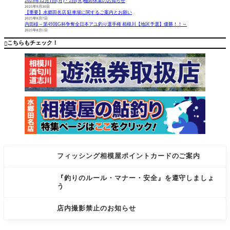
2025年12月1日(月)・2日(火)棚卸休業のお知らせ
2025年9月30日
【重要】水郷田名店 駐車場に関するご案内とお願い
2025年9月7日
内田様～第49回G杯争奪全日本アユ釣り選手権 相模川【地区予選】優勝！！～
2025年8月1日
こちらもチェック！

フィッシング相模屋ポイントカードのご案内
『釣りのルール・マナー・安全』を遵守しましょ
う
店内撮影禁止のお知らせ