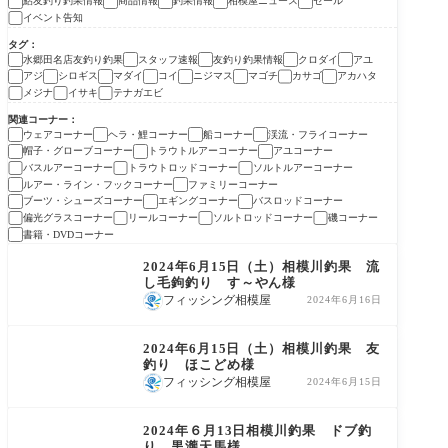
鮎友釣り釣果情報
商品情報
釣果情報
相模屋ニュース
セール
イベント告知
タグ
水郷田名店友釣り釣果
スタッフ速報
友釣り釣果情報
クロダイ
アユ
アジ
シロギス
マダイ
コイ
ニジマス
マゴチ
カサゴ
アカハタ
メジナ
イサキ
テナガエビ
関連コーナー
ウェアコーナー
ヘラ・鯉コーナー
船コーナー
渓流・フライコーナー
帽子・グローブコーナー
トラウトルアーコーナー
アユコーナー
バスルアーコーナー
トラウトロッドコーナー
ソルトルアーコーナー
ルアー・ライン・フックコーナー
ファミリーコーナー
ブーツ・シューズコーナー
エギングコーナー
バスロッドコーナー
偏光グラスコーナー
リールコーナー
ソルトロッドコーナー
磯コーナー
書籍・DVDコーナー
鮎友釣り釣果情報
2024年6月15日（土）相模川釣果 流
し毛鉤釣り す～やん様
フィッシング相模屋
2024年6月16日
鮎友釣り釣果情報
2024年6月15日（土）相模川釣果 友
釣り ほこどめ様
フィッシング相模屋
2024年6月15日
鮎友釣り釣果情報
2024年６月13日相模川釣果 ドブ釣
り 黒瀧天馬様