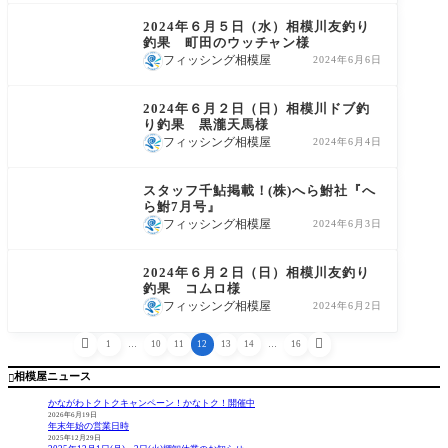
鮎友釣り釣果情報
2024年６月５日（水）相模川友釣り
釣果 町田のウッチャン様
フィッシング相模屋
2024年6月6日
鮎友釣り釣果情報
2024年６月２日（日）相模川ドブ釣
り釣果 黒瀧天馬様
フィッシング相模屋
2024年6月4日
商品情報
スタッフ千鮎掲載！(株)へら鮒社『へ
ら鮒7月号』
フィッシング相模屋
2024年6月3日
鮎友釣り釣果情報
2024年６月２日（日）相模川友釣り
釣果 コムロ様
フィッシング相模屋
2024年6月2日


1
…
10
11
12
13
14
…
16
相模屋ニュース

かながわトクトクキャンペーン！かなトク！開催中
2026年6月19日
年末年始の営業日時
2025年12月29日