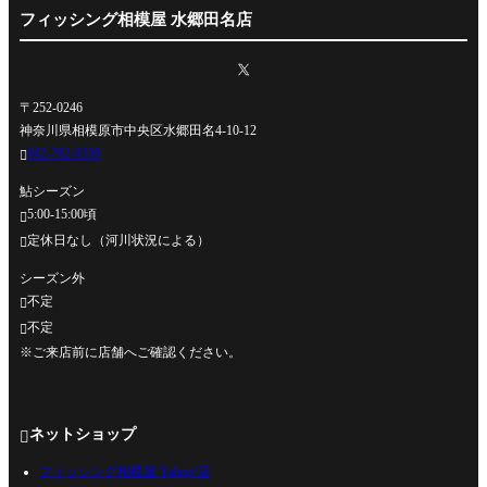
フィッシング相模屋 水郷田名店
〒252-0246
神奈川県相模原市中央区水郷田名4-10-12
042-762-0330

鮎シーズン
5:00-15:00頃

定休日なし（河川状況による）

シーズン外
不定

不定

※ご来店前に店舗へご確認ください。
ネットショップ

フィッシング相模屋 Yahoo!店