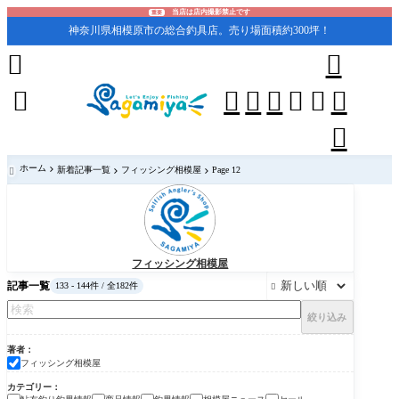
当店は店内撮影禁止です
重要
神奈川県相模原市の総合釣具店。売り場面積約300坪！










ホーム
新着記事一覧
フィッシング相模屋
Page 12

フィッシング相模屋
記事一覧
133 - 144件 / 全182件

絞り込み
著者
フィッシング相模屋
カテゴリー