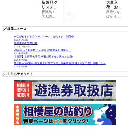
新製品ク
大量入
リスティ
荷！お買
アワカサ
い得！
新製品！
高級ウキ

ギリール
『激安！
名人誘い
ばかりじ
CRS＋入
磯円スイ
機能搭載
ゃない！
荷！
ウキ』
モデルに
根際、根
相模屋ニュース

なりま
掛かり、
す。 持ち
高切れも
かながわトクトクキャンペーン！かなトク！開催中
やすく、
怖くな
2026年6月19日
年末年始の営業日時
軽い！！
い！ 激安
2025年12月29日
おすすめ
円錐ウキ
2025年12月1日(月)・2日(火)棚卸休業のお知らせ
ワカサギ
が大量入
2025年9月30日
【重要】水郷田名店 駐車場に関するご案内とお願い
電動リー
荷！ ロス
2025年9月7日
ルです🎵
トしても
内田様～第49回G杯争奪全日本アユ釣り選手権 相模川【地区予選】優勝！！～
2025年8月1日
心が折れ
ないウキ
こちらもチェック！

でギリギ