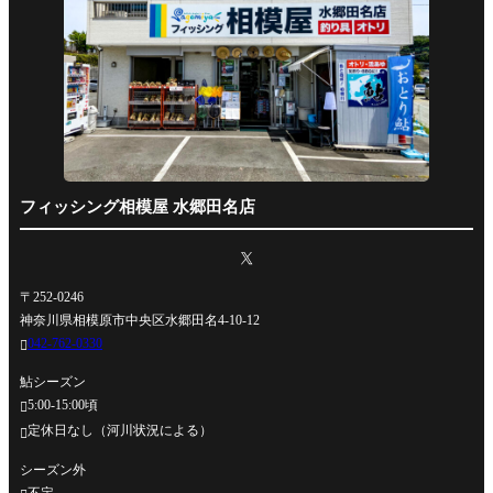
フィッシング相模屋 水郷田名店
〒252-0246
神奈川県相模原市中央区水郷田名4-10-12
042-762-0330

鮎シーズン
5:00-15:00頃

定休日なし（河川状況による）

シーズン外
不定