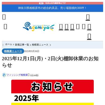
当店は店内撮影禁止です
重要
神奈川県相模原市の総合釣具店。売り場面積約300坪！










ホーム
新着記事一覧
相模屋ニュース

相模屋ニュース
2025年9月30日
2025年12月1日(月)・2日(火)棚卸休業のお知
らせ

フィッシング相模屋
0分44秒