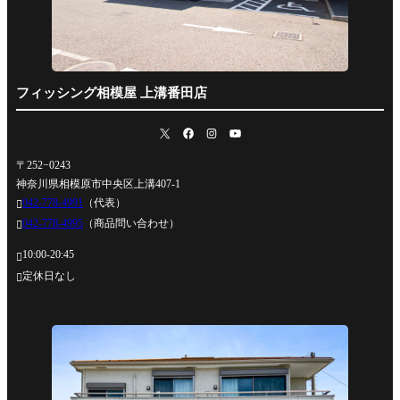
フィッシング相模屋 上溝番田店
〒252−0243
神奈川県相模原市中央区上溝407-1
042-778-4991
（代表）

042-778-4995
（商品問い合わせ）

10:00-20:45

定休日なし
