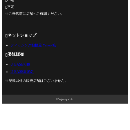

不定

※ご来店前に店舗へご確認ください。
ネットショップ

フィッシング相模屋 Yahoo!店
委託販売

U-BASE相模
U-BASE海老名
※記載以外の販売店舗はございません。

Sagamiya Ltd.