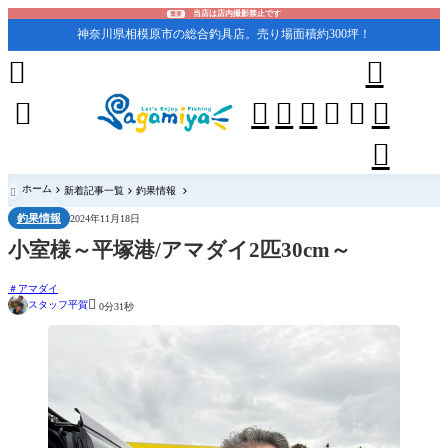
当店は店内撮影禁止です
重要
神奈川県相模原市の総合釣具店。売り場面積約300坪！










ホーム
新着記事一覧
釣果情報

釣果情報
2024年11月18日
小室様～平塚港/アマダイ2匹30cm～
アマダイ

スタッフ平賀
0分31秒