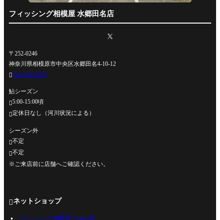
フィッシング相模屋 水郷田名店
〒252-0246
神奈川県相模原市中央区水郷田名4-10-12
042-762-0330

鮎シーズン
5:00-15:00頃

定休日なし（河川状況による）

シーズン外
不定

不定

※ご来店前に店舗へご確認ください。
ネットショップ

フィッシング相模屋 Yahoo!店