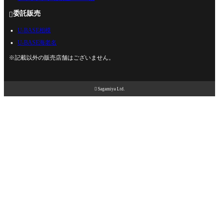
委託販売

U-BASE相模
U-BASE海老名
※記載以外の販売店舗はございません。

Sagamiya Ltd.