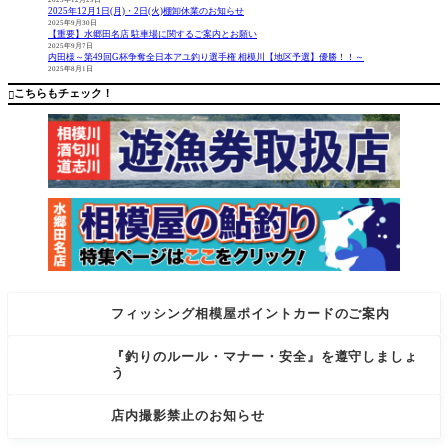
5時 開催場
の半額に
2025年12月1日(月)・2日(火)棚卸休業のお知らせ
所 フィッ
て尺数限
2025年9月30日
【重要】水郷田名店 駐車場に関するご案内とお願い
シング相
定で販売
2025年9月7日
模屋上溝
中です！
内田様～第49回G杯争奪全日本アユ釣り選手権 相模川【地区予選】優勝！！～
2025年8月1日
番田店
無くなり
へらコー
次第終了
こちらもチェック！

ナー 参
早い者勝
フィッシング相模屋ポイントカードのご案内
『釣りのルール・マナー・安全』を遵守しましょ
う
店内撮影禁止のお知らせ