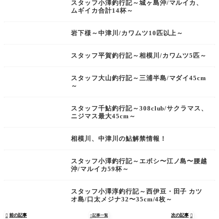
スタッフ小澤釣行記～城ヶ島沖/マルイカ、
ムギイカ合計14杯～
岩下様～中津川/カワムツ10匹以上～
スタッフ平賀釣行記～相模川/カワムツ5匹～
スタッフ大山釣行記～三浦半島/マダイ45cm
～
スタッフ千鮎釣行記～308club/サクラマス、
ニジマス最大45cm～
相模川、中津川の鮎解禁情報！
スタッフ小澤釣行記～エボシ〜江ノ島〜腰越
沖/マルイカ59杯～
スタッフ小澤淳釣行記～西伊豆・田子 カツ
オ島/口太メジナ32〜35cm/4枚～
前の記事
次の記事

記事一覧

