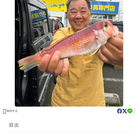


保存する
目次