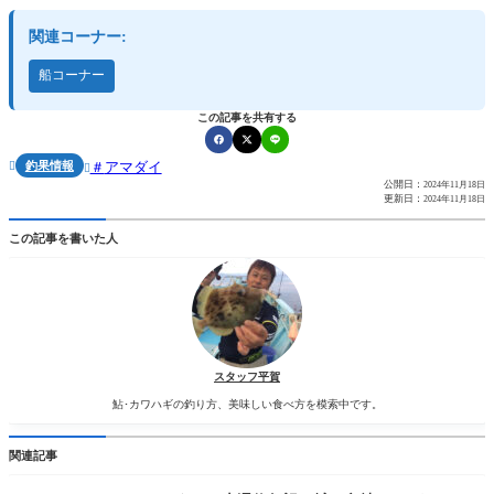
関連コーナー:
船コーナー
この記事を共有する
釣果情報
アマダイ


公開日：
2024年11月18日
更新日：
2024年11月18日
この記事を書いた人
スタッフ平賀
鮎･カワハギの釣り方、美味しい食べ方を模索中です。
関連記事