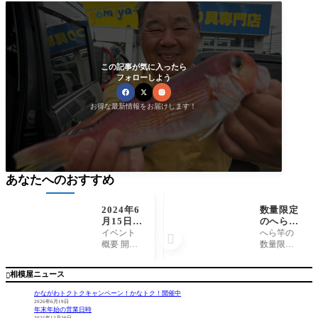
この記事が気に入ったら
フォローしよう
お得な最新情報をお届けします！
あなたへのおすすめ
2024年6
数量限定
月15日
のへら竿
（土）16
お買い得
イベント
へら竿の

日（日）
品！早い
概要 開催
数量限定
ヒロキュ
者勝ちで
日時 2024
の超お買
ーイベン
す！
年6月15日
い得品！
相模屋ニュース

ト
（土）10-1
軽量長尺
9時 2024年
モデル。
かながわトクトクキャンペーン！かなトク！開催中
6月16日
メーカー
2026年6月19日
年末年始の営業日時
（日）10-1
希望価格
2025年12月29日