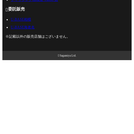
委託販売

U-BASE相模
U-BASE海老名
※記載以外の販売店舗はございません。

Sagamiya Ltd.