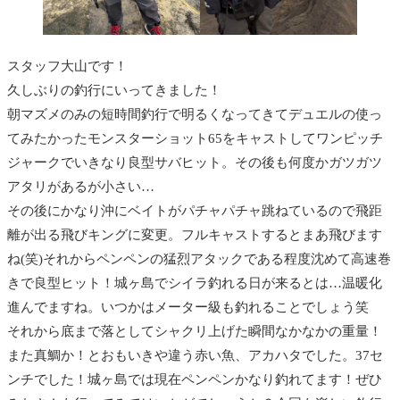
スタッフ大山です！
久しぶりの釣行にいってきました！
朝マズメのみの短時間釣行で明るくなってきてデュエルの使っ
てみたかったモンスターショット65をキャストしてワンピッチ
ジャークでいきなり良型サバヒット。その後も何度かガツガツ
アタリがあるが小さい…
その後にかなり沖にベイトがパチャパチャ跳ねているので飛距
離が出る飛びキングに変更。フルキャストするとまあ飛びます
ね(笑)それからペンペンの猛烈アタックである程度沈めて高速巻
きで良型ヒット！城ヶ島でシイラ釣れる日が来るとは…温暖化
進んでますね。いつかはメーター級も釣れることでしょう笑
それから底まで落としてシャクリ上げた瞬間なかなかの重量！
また真鯛か！とおもいきや違う赤い魚、アカハタでした。37セ
ンチでした！城ヶ島では現在ペンペンかなり釣れてます！ぜひ