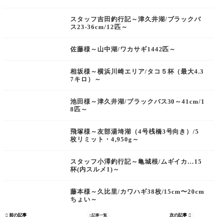
スタッフ吉田釣行記～津久井湖/ブラックバ
ス23-36cm/12匹～
佐藤様～山中湖/ワカサギ1442匹～
相坂様～横浜川崎エリア/タコ５杯（最大4.3
7キロ）～
池田様～津久井湖/ブラックバス30～41cm/1
8匹～
飛塚様～友部湯埼湖（4号桟橋3号向き）/5
枚リミット・4,950g～
スタッフ小澤釣行記～亀城根/ムギイカ…15
杯(内スルメ1)～
藤本様～久比里/カワハギ38枚/15cm〜20cm
ちょい～
前の記事
次の記事

記事一覧

