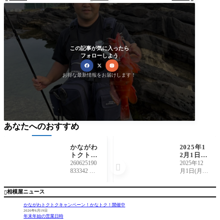
この記事が気に入ったら
フォローしよう
お得な最新情報をお届けします！
あなたへのおすすめ
かながわ
2025年1
トクトク
2月1日
キャンペ
(月)・2
260625190
2025年12

ーン！か
日(火)棚
833342 み
月1日(月) 2
なトク！
卸休業の
なさんす
025年12月
楽天Pay
お知らせ
でにご利
2日(火) 上
相模屋ニュース

追加しま
用頂いて
記2日間、
した！！
いる超〜
店内棚卸
かながわトクトクキャンペーン！かなトク！開催中
お得な
作業のた
2026年6月19日
年末年始の営業日時
『かなト
め上溝番