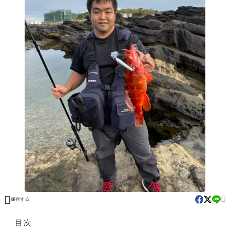


保存する
目次