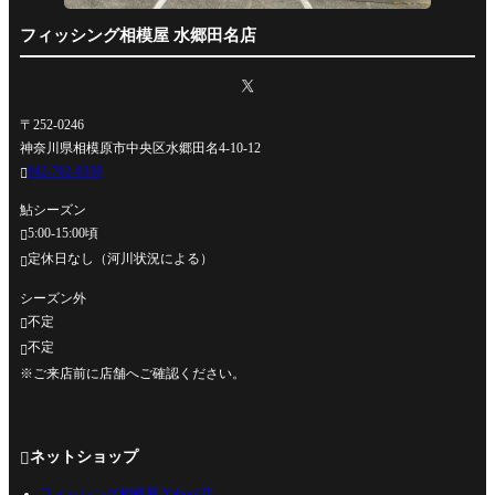
フィッシング相模屋 水郷田名店
〒252-0246
神奈川県相模原市中央区水郷田名4-10-12
042-762-0330

鮎シーズン
5:00-15:00頃

定休日なし（河川状況による）

シーズン外
不定

不定

※ご来店前に店舗へご確認ください。
ネットショップ

フィッシング相模屋 Yahoo!店