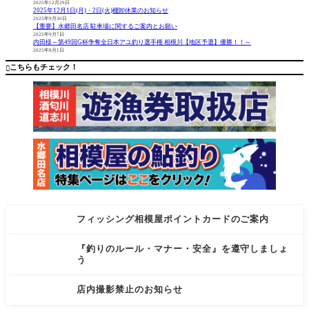
2025年12月29日
ク』開催
田店・水
2025年12月1日(月)・2日(火)棚卸休業のお知らせ
中です。
郷田名店
2025年9月30日
【重要】水郷田名店 駐車場に関するご案内とお願い
当店は最
を休業致
2025年9月7日
大還元２
します。
内田様～第49回G杯争奪全日本アユ釣り選手権 相模川【地区予選】優勝！！～
2025年8月1日
０%の店舗
恐れ入り
です。Pay
ますが、
こちらもチェック！

PayauPAY
電話対応
のみで
フィッシング相模屋ポイントカードのご案内
『釣りのルール・マナー・安全』を遵守しましょ
う
店内撮影禁止のお知らせ