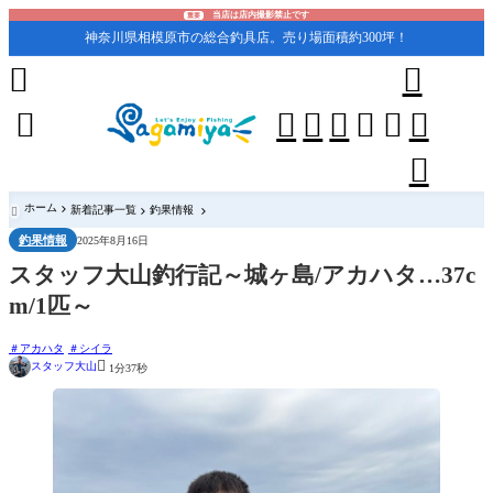
当店は店内撮影禁止です
重要
神奈川県相模原市の総合釣具店。売り場面積約300坪！










ホーム
新着記事一覧
釣果情報

釣果情報
2025年8月16日
スタッフ大山釣行記～城ヶ島/アカハタ…37c
m/1匹～
アカハタ
シイラ

スタッフ大山
1分37秒