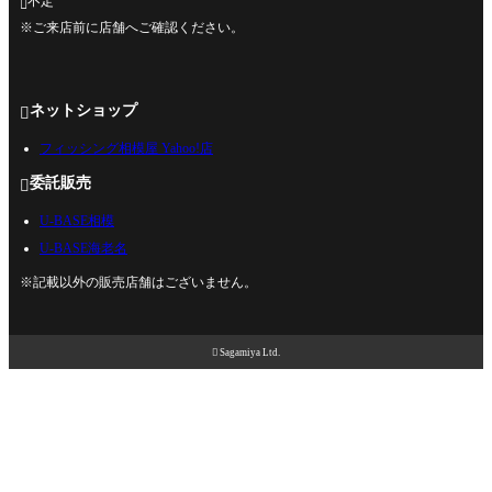
不定

※ご来店前に店舗へご確認ください。
ネットショップ

フィッシング相模屋 Yahoo!店
委託販売

U-BASE相模
U-BASE海老名
※記載以外の販売店舗はございません。

Sagamiya Ltd.