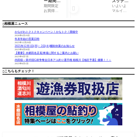
ー期間限
スッテ在
定お買得
庫状況
期間限定
いよいよ

品!!第2
第2弾(７
お買得品
マルイカ
弾!! 剣崎
月16日現
第2弾‼︎ ハ
釣りも佳
イサキに
在)
ヤブサSN1
境ですか
相模屋ニュース

お勧め！
72ウィリ
ね？ でも
ー五目仕
まだまだ
かながわトクトクキャンペーン！かなトク！開催中
掛4本針が
相模湾は
2026年6月19日
年末年始の営業日時
当店通常
釣れてい
2025年12月29日
価格より1
ます♪ 4月
2025年12月1日(月)・2日(火)棚卸休業のお知らせ
0%OFFと
中旬にあ
2025年9月30日
【重要】水郷田名店 駐車場に関するご案内とお願い
なってい
れだけ有
2025年9月7日
ます。こ
ったマル
内田様～第49回G杯争奪全日本アユ釣り選手権 相模川【地区予選】優勝！！～
2025年8月1日
ちらは7/31
イカ関連
(木)迄とな
商品も連
こちらもチェック！

りま
日の爆