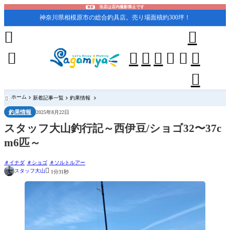
当店は店内撮影禁止です
重要
神奈川県相模原市の総合釣具店。売り場面積約300坪！










ホーム
新着記事一覧
釣果情報

釣果情報
2025年8月22日
スタッフ大山釣行記～西伊豆/ショゴ32〜37c
m6匹～
イナダ
ショゴ
ソルトルアー

スタッフ大山
1分31秒