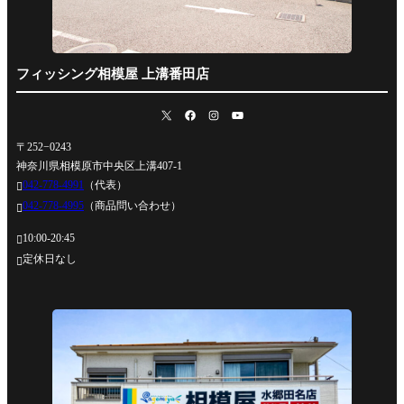
フィッシング相模屋 上溝番田店
〒252−0243
神奈川県相模原市中央区上溝407-1
042-778-4991
（代表）

042-778-4995
（商品問い合わせ）

10:00-20:45

定休日なし
