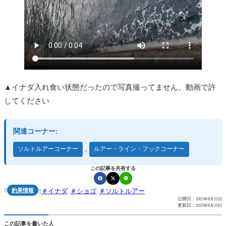
▲イナダ入れ食い状態だったので写真撮ってません。動画で許
してください
関連コーナー:
,
ソルトルアーコーナー
ルアー・ライン・フックコーナー
この記事を共有する
釣果情報
イナダ
ショゴ
ソルトルアー


公開日：
2025年8月22日
更新日：
2025年8月23日
この記事を書いた人