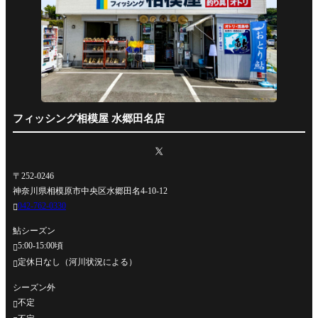
フィッシング相模屋 水郷田名店
〒252-0246
神奈川県相模原市中央区水郷田名4-10-12
042-762-0330

鮎シーズン
5:00-15:00頃

定休日なし（河川状況による）

シーズン外
不定
