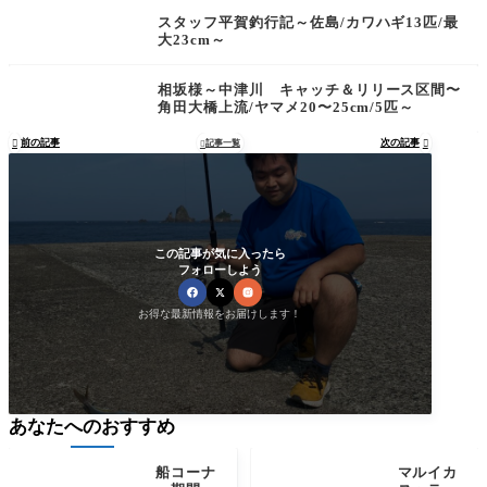
スタッフ平賀釣行記～佐島/カワハギ13匹/最
大23cm～
相坂様～中津川 キャッチ＆リリース区間〜
角田大橋上流/ヤマメ20〜25cm/5匹～
前の記事
次の記事

記事一覧


この記事が気に入ったら
フォローしよう
お得な最新情報をお届けします！
あなたへのおすすめ
船コーナ
マルイカ