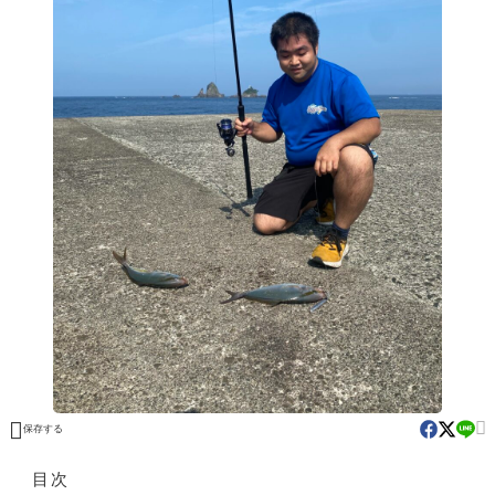


保存する
目次