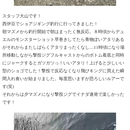
スタッフ大山です！
西伊豆でショアジギング釣行に行ってきました！
朝マズメから釣行開始で朝はまったく無反応。８時頃からデュ
エルのモンスターショット早巻きしてたら青物ぽいアタリある
がそれからまたしばらくアタリまったくなし…11時頃になり場
所移動しながら撃投ジグフルキャストからのボトム着底と同時
にジャークするとガツガツっ！いいアタリ！上げると少しいい
型のショゴでした！撃投で反応なくなり飛びキングに買えた瞬
間入れ食いが始まりました。毎度思いますが恐ろしいルアーで
す(笑)
それからは夕マズメになり撃投ジグでイナダ連発で楽しかった
です！