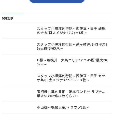
関連記事
スタッフ小澤淳釣行記～西伊豆・田子 雄島
のナカ/口太メジナ42.7cm1枚～
スタッフ小澤淳釣行記～茅ヶ崎沖/シロギス2
0cm前後/65尾～
O様～相模川 大島エリア/アユ45匹/最大20.
5cm～
スタッフ小澤淳釣行記～西伊豆・田子 カツ
オ島/口太メジナ32〜35cm/4枚～
菅沼様～津久井湖 沼本ワンド/ヘラブナ…
最大51cm/他20枚くらい～
小山様～鴨居大室/トラフグ1匹～