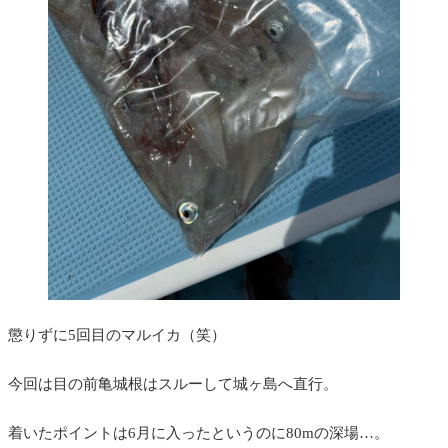
懲りずに5回目のマルイカ（笑）
今回は目の前亀城根はスルーして城ヶ島へ直行。
着いたポイントは6月に入ったというのに80mの深場…。