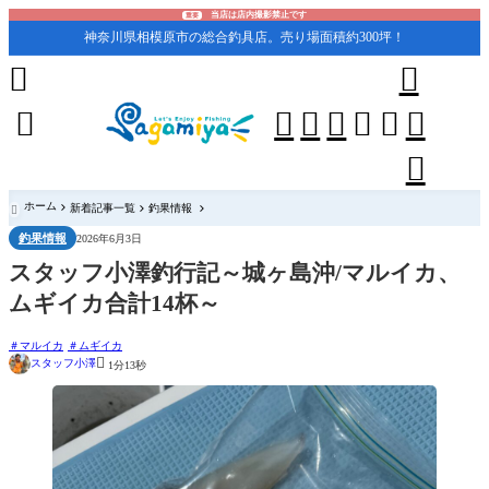
当店は店内撮影禁止です
重要
神奈川県相模原市の総合釣具店。売り場面積約300坪！










ホーム
新着記事一覧
釣果情報

釣果情報
2026年6月3日
スタッフ小澤釣行記～城ヶ島沖/マルイカ、
ムギイカ合計14杯～
マルイカ
ムギイカ

スタッフ小澤
1分13秒