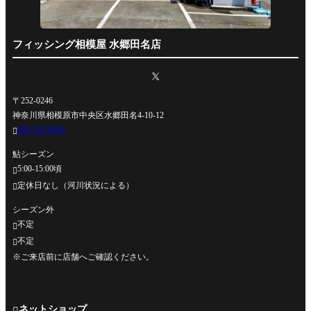
フィッシング相模屋 水郷田名店
〒252-0246
神奈川県相模原市中央区水郷田名4-10-12
042-762-0330

鮎シーズン
5:00-15:00頃

定休日なし（河川状況による）

シーズン外
不定

不定

※ご来店前に店舗へご確認ください。
ネットショップ
