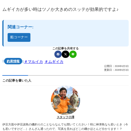
ムギイカが多い時はツノか大きめのスッテが効果的ですよ♪
関連コーナー:
船コーナー
この記事を共有する
釣果情報
マルイカ
ムギイカ


公開日：
2026年6月3日
更新日：
2026年6月3日
この記事を書いた人
スタッフ小澤
伊豆方面や伊豆諸島の磯釣りのことならなんでも聞いてください！特に神津島なら若いとき（今
も若いですけど…）さんざん通ったので、写真を見ればどこの磯かほとんど分かります！？