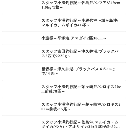
スタッフ小澤釣行記～佐島沖/シマアジ49cm
1.6kg/1枚～
スタッフ小澤釣行記～小網代沖〜城ヶ島沖/
マルイカ、ムギイカ41杯～
小室様～平塚港/アマダイ2匹30cm～
スタッフ吉田釣行記～津久井湖/ブラックバ
ス2匹で2220g～
相坂様～津久井湖/ブラックバス４５cmま
で/４匹～
スタッフ小澤釣行記～茅ヶ崎沖/シロギス20c
m前後78匹～
スタッフ小澤淳釣行記～茅ヶ崎沖/シロギス2
0cm前後/65尾～
スタッフ小澤釣行記～佐島沖/マルイカ・ム
ギイカ(少々)・アオリイカ3㎏(1杯)合計82杯