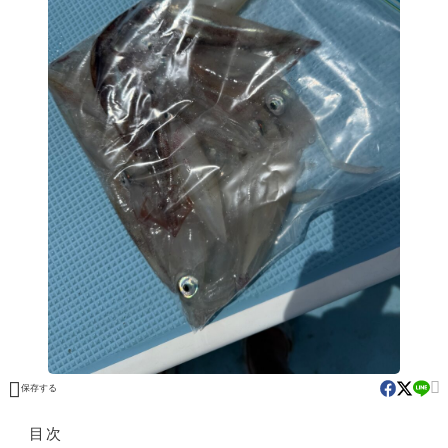


保存する
目次