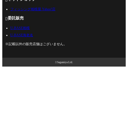
フィッシング相模屋 Yahoo!店
委託販売

U-BASE相模
U-BASE海老名
※記載以外の販売店舗はございません。

Sagamiya Ltd.