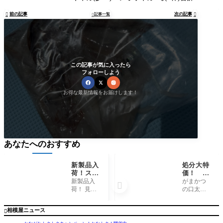
～
前の記事
次の記事

記事一覧


この記事が気に入ったら
フォローしよう
お得な最新情報をお届けします！
あなたへのおすすめ
新製品入
処分大特
荷！スミ
価！ が
ス『チク
まかつ
新製品入
がまかつ

タクリッ
『ボイル
荷！ 見た
の口太メ
パー』
口太』
目がちょ
ジナ専
っと変わ
用、細
相模屋ニュース

ったジョ
軸、軽量
イントシ
鈎、『ボ