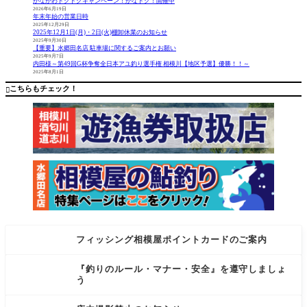
かながわトクトクキャンペーン！かなトク！開催中
ンキング
イル口
2026年6月19日
年末年始の営業日時
ミノーで
太』の特
2025年12月29日
すね。 ウ
価品で
2025年12月1日(月)・2日(火)棚卸休業のお知らせ
ネウネ/キ
す！ 細耳
2025年9月30日
【重要】水郷田名店 駐車場に関するご案内とお願い
ビキビア
設計でオ
2025年9月7日
クション
キアミを
内田様～第49回G杯争奪全日本アユ釣り選手権 相模川【地区予選】優勝！！～
2025年8月1日
でよく飛
潰しませ
びそうで
ん。 ボイ
こちらもチェック！

す。
ルカラー
で生オ
フィッシング相模屋ポイントカードのご案内
『釣りのルール・マナー・安全』を遵守しましょ
う