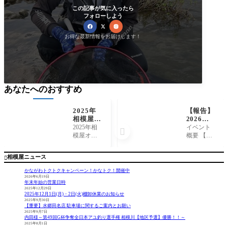
この記事が気に入ったら
フォローしよう
お得な最新情報をお届けします！
あなたへのおすすめ
2025年
【報告】
相模屋オ
2026年1
リジナル
月18日
2025年相
イベント

魚拓カレ
（日）相
模屋オリ
概要 【開
ンダー販
模屋アマ
ジナルカ
催日】 2
売開始！
ダイ船釣
レンダー
026年1月1
相模屋ニュース

り体験会
の販売を
8日（日）
＆講習会
開始致し
【場所】
かながわトクトクキャンペーン！かなトク！開催中
ました。
佐島
2026年6月19日
年末年始の営業日時
一部税込5
【船宿】
2025年12月29日
00円での
志平丸
2025年12月1日(月)・2日(火)棚卸休業のお知らせ
販売とな
【告知ペ
2025年9月30日
【重要】水郷田名店 駐車場に関するご案内とお願い
ります。
ージ】
2025年9月7日
現在はDai
こちら 報
内田様～第49回G杯争奪全日本アユ釣り選手権 相模川【地区予選】優勝！！～
2025年8月1日
wa、シマ
告 相模屋