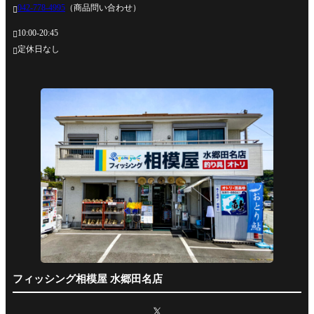
042-778-4995
（商品問い合わせ）

10:00-20:45

定休日なし

フィッシング相模屋 水郷田名店