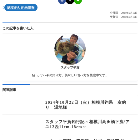
鮎友釣り釣果情報

公開日：
2024年9月19日
更新日：
2024年9月19日
この記事を書いた人
スタッフ平賀
鮎･カワハギの釣り方、美味しい食べ方を模索中です。
関連記事
2024年10月22日（火）相模川釣果 友釣
り 湯地様
スタッフ平賀釣行記～相模川高田橋下流/ア
ユ12匹11cm-18cm～