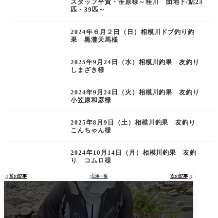
スタッフ平賀・笹原様～桂川 団地下/鮎23
匹・39匹～
2024年６月２日（日）相模川ドブ釣り釣
果 黒瀧天馬様
2025年9月24日（水）相模川釣果 友釣り
しまざき様
2024年9月24日（火）相模川釣果 友釣り
小笠原和彦様
2025年8月9日（土）相模川釣果 友釣り
こんちゃん様
2024年10月14日（月）相模川釣果 友釣
り コムロ様
前の記事
次の記事

記事一覧

