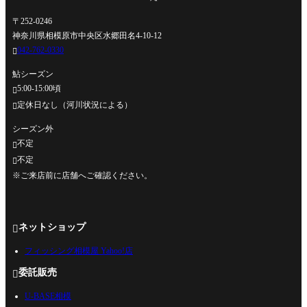
〒252-0246
神奈川県相模原市中央区水郷田名4-10-12
042-762-0330

鮎シーズン
5:00-15:00頃

定休日なし（河川状況による）

シーズン外
不定

不定

※ご来店前に店舗へご確認ください。
ネットショップ

フィッシング相模屋 Yahoo!店
委託販売

U-BASE相模