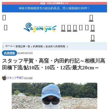
当店は店内撮影禁止です
重要
神奈川県相模原市の総合釣具店。売り場面積約300坪！










ホーム
新着記事一覧
釣果情報
鮎友釣り釣果情報

釣果情報
2024年9月19日
スタッフ平賀・高窪・内田釣行記～相模川高
田橋下流/鮎10匹・10匹・12匹/最大20cm～

スタッフ平賀
0分59秒