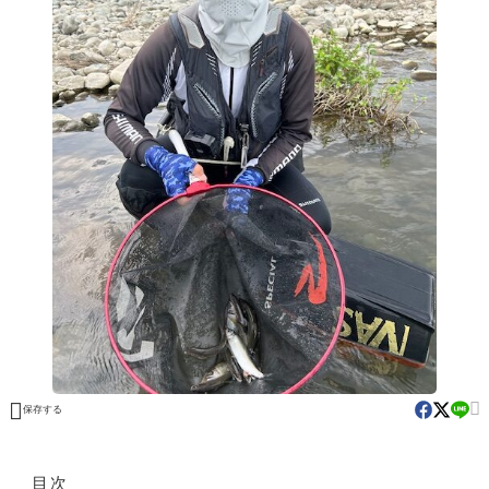


保存する
目次