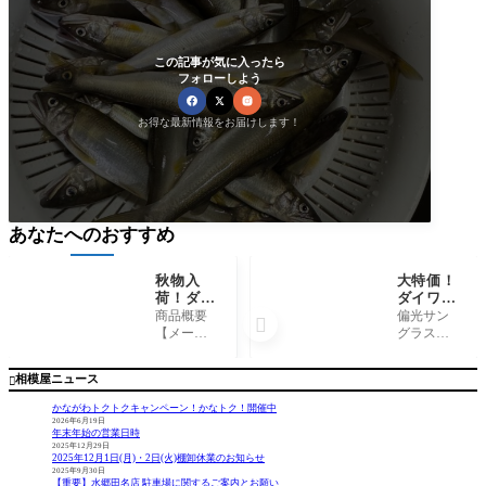
この記事が気に入ったら
フォローしよう
お得な最新情報をお届けします！
あなたへのおすすめ
秋物入
大特価！
荷！ダイ
ダイワ
ワ『MA-
『偏光サ
商品概要
偏光サン

1ジャケ
ングラス
【メーカ
グラスは
ット／D
各種』
ー】 ダ
水面のぎ
J-5925』
イワ【商
らつきを
相模屋ニュース

品名】 M
抑えフッ
A-1ジャケ
クなどか
かながわトクトクキャンペーン！かなトク！開催中
ット／DJ-
らも目を
2026年6月19日
年末年始の営業日時
5925 コメ
守り、更
2025年12月29日
ント 秋物
に白内障
2025年12月1日(月)・2日(火)棚卸休業のお知らせ
入荷！CO
などの予
2025年9月30日
【重要】水郷田名店 駐車場に関するご案内とお願い