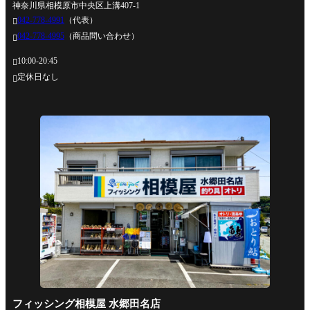
神奈川県相模原市中央区上溝407-1
042-778-4991
（代表）

042-778-4995
（商品問い合わせ）

10:00-20:45

定休日なし

フィッシング相模屋 水郷田名店