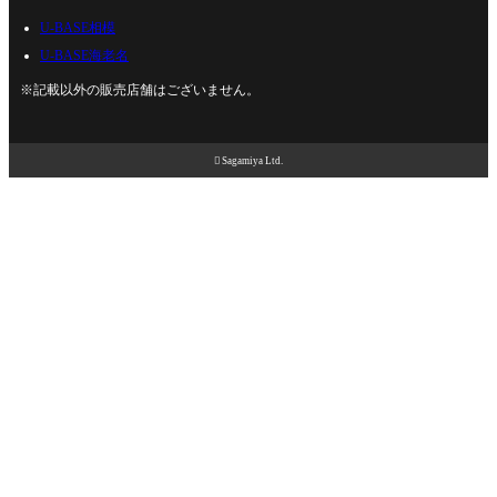
U-BASE相模
U-BASE海老名
※記載以外の販売店舗はございません。

Sagamiya Ltd.