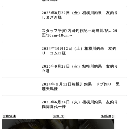
2025年8月22日（金）相模川釣果 友釣り
しまざき様
スタッフ平賀/内田釣行記～葛野川/鮎…29
匹/10cm-18cm～
2024年10月12日（土）相模川釣果 友釣
り コムロ様
2025年9月23日（火）相模川釣果 友釣り
Ｒ君
2024年６月12日相模川釣果 ドブ釣り 黒
瀧天馬様
2025年6月24日（火）相模川釣果 友釣り
鶴岡喜代一様
前の記事
次の記事

記事一覧

