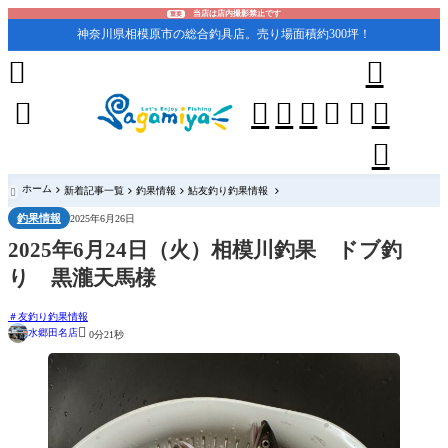
当店は店内撮影禁止です
重要
神奈川県相模原市の総合釣具店。売り場面積約300坪！










ホーム
新着記事一覧
釣果情報
鮎友釣り釣果情報

釣果情報
2025年6月26日
2025年6月24日（火）相模川釣果 ドブ釣
り 黒瀧天馬様
友釣り釣果情報

水郷田名店
0分21秒