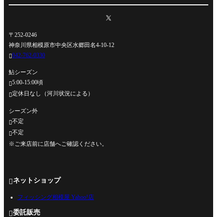
〒252-0246
神奈川県相模原市中央区水郷田名4-10-12
042-762-0330

鮎シーズン
5:00-15:00頃

定休日なし（河川状況による）

シーズン外
不定

不定

※ご来店前に店舗へご確認ください。
ネットショップ

フィッシング相模屋 Yahoo!店
委託販売
