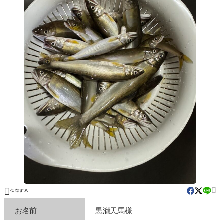


保存する
お名前
黒瀧天馬様