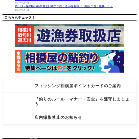
RDURA M
防にもな
2025年9月7日
A-1ジャケ
りますの
内田様～第49回G杯争奪全日本アユ釣り選手権 相模川【地区予選】優勝！！～
2025年8月1日
ットにな
で、偏光
ります。
サングラ
こちらもチェック！

撥水加
スの着用
工。
フィッシング相模屋ポイントカードのご案内
『釣りのルール・マナー・安全』を遵守しましょ
う
店内撮影禁止のお知らせ