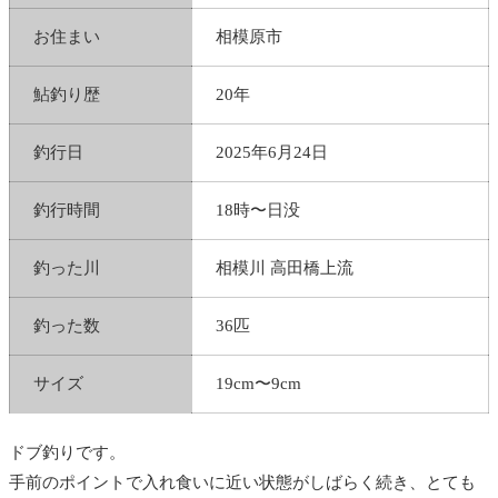
お住まい
相模原市
鮎釣り歴
20年
釣行日
2025年6月24日
釣行時間
18時〜日没
釣った川
相模川 高田橋上流
釣った数
36匹
サイズ
19cm〜9cm
ドブ釣りです。
手前のポイントで入れ食いに近い状態がしばらく続き、とても