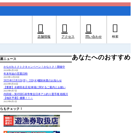




店舗情報
アクセス
問い合わせ
検索
あなたへのおすすめ
屋ニュース
かながわトクトクキャンペーン！かなトク！開催中
2026年6月19日
年末年始の営業日時
2025年12月29日
2025年12月1日(月)・2日(火)棚卸休業のお知らせ
2025年9月30日
【重要】水郷田名店 駐車場に関するご案内とお願い
2025年9月7日
内田様～第49回G杯争奪全日本アユ釣り選手権 相模川
【地区予選】優勝！！～
2025年8月1日
らもチェック！