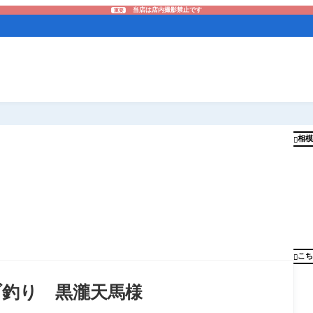
当店は店内撮影禁止です
重要
相模

こち

ドブ釣り 黒瀧天馬様