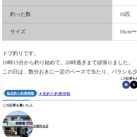
釣った数
16匹
サイズ
16cm〜
ドブ釣りです。
19時15分から釣り始めて、20時過ぎまで頑張りました。
この日は、数分おきに一定のペースで当たり、バラシも
この記事を
鮎友釣り釣果情報
友釣り釣果情報


この記事を書いた人
水郷田名店