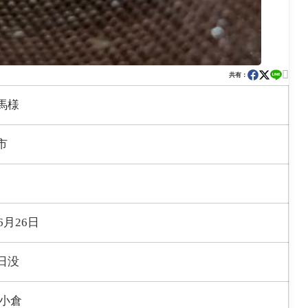

共有：
馬様
市
6月26日
日没
 小倉