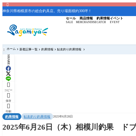

神奈川県相模原市の総合釣具店。売り場面積約300坪！
セール
商品情報
釣果情報
イベント
SALE
MERCHANDISE
CATCH
EVENT
ホーム
新着記事一覧
釣果情報
鮎友釣り釣果情報

SHARE:

コピー

保存

印刷
釣果情報
鮎友釣り釣果情報
2025年6月28日
2025年6月26日（木）相模川釣果 