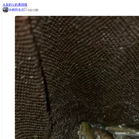
友釣り釣果情報

水郷田名店
0分11秒