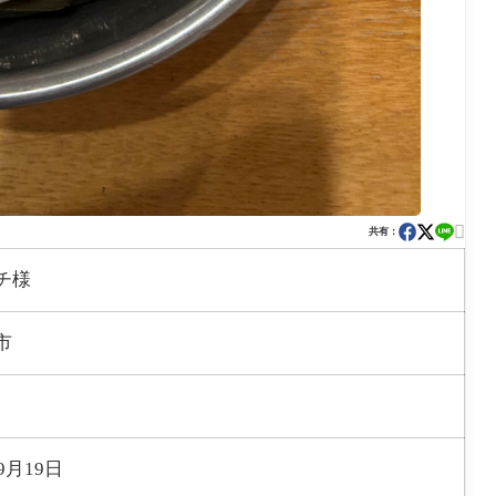

共有：
チ様
市
9月19日