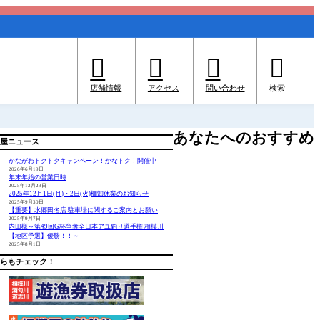




店舗情報
アクセス
問い合わせ
検索
あなたへのおすすめ
屋ニュース
かながわトクトクキャンペーン！かなトク！開催中
2026年6月19日
年末年始の営業日時
2025年12月29日
2025年12月1日(月)・2日(火)棚卸休業のお知らせ
2025年9月30日
【重要】水郷田名店 駐車場に関するご案内とお願い
2025年9月7日
内田様～第49回G杯争奪全日本アユ釣り選手権 相模川
【地区予選】優勝！！～
2025年8月1日
らもチェック！