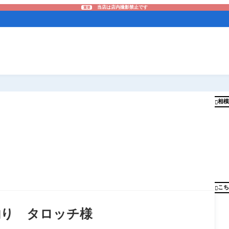
当店は店内撮影禁止です
重要
相模

こち

友釣り タロッチ様