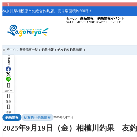

神奈川県相模原市の総合釣具店。売り場面積約300坪！
セール
商品情報
釣果情報
イベント
SALE
MERCHANDISE
CATCH
EVENT
ホーム
新着記事一覧
釣果情報
鮎友釣り釣果情報

SHARE:

コピー

保存

印刷
釣果情報
鮎友釣り釣果情報
2025年9月20日
2025年9月19日（金）相模川釣果 