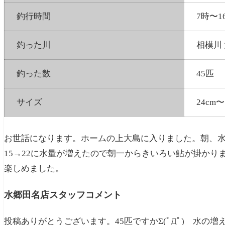
釣行時間
7時〜1
釣った川
相模川
釣った数
45匹
サイズ
24cm〜
お世話になります。ホームの上大島に入りました。朝、水量
15→22に水量が増えたので朝一からきいろい鮎が掛かり
楽しめました。
水郷田名店スタッフコメント
投稿ありがとうございます。45匹ですかΣ(ﾟДﾟ) 水