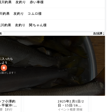
）相模川釣果 友釣り 赤い車様
相模川釣果 友釣り コムロ様
相模川釣果 友釣り 関ちゃん様
次の記事
覧

に入ったら
しよう
お届けします！
ッフ小澤釣
2025年2月1日/2
～平塚沖/シ
日・15日/16日
20cm前
（土/日）2025
要 【釣行
イベント概要 開催