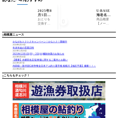
2025年8
U-BASE
月5日
海老名に
（火）相
入荷！ジ
おとりを
商品概要

模川釣
ャッカル
交換する
【メーカ
果 友釣
『ティモ
ために下
ー】 ジ
り しま
ン ちび
を向く度
ャッカル
相模屋ニュース

ざき様
ペピー
に汗でサ
【商品
ノ』
ングラス
名】 テ
かながわトクトクキャンペーン！かなトク！開催中
が濡れて
ィモン
2026年6月19日
年末年始の営業日時
見えなく
ちびペピ
2025年12月29日
なって難
ーノ コメ
2025年12月1日(月)・2日(火)棚卸休業のお知らせ
儀しまし
ント U-BA
2025年9月30日
【重要】水郷田名店 駐車場に関するご案内とお願い
たが、良
SE海老名
2025年9月7日
型ばかり
に入荷い
内田様～第49回G杯争奪全日本アユ釣り選手権 相模川【地区予選】優勝！！～
2025年8月1日
で久しぶ
たしまし
りに楽し
た！！ テ
こちらもチェック！

めました
ィモン（TI