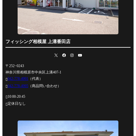
フィッシング相模屋 上溝番田店
〒252−0243
神奈川県相模原市中央区上溝407-1
042-778-4991
（代表）

042-778-4995
（商品問い合わせ）

10:00-20:45

定休日なし
