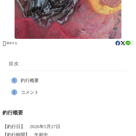


保存する
目次
釣行概要
コメント
釣行概要
【釣行日】 2026年5月27日
【釣行時間】 午前中