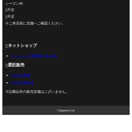
シーズン外
不定

不定

※ご来店前に店舗へご確認ください。
ネットショップ

フィッシング相模屋 Yahoo!店
委託販売

U-BASE相模
U-BASE海老名
※記載以外の販売店舗はございません。

Sagamiya Ltd.