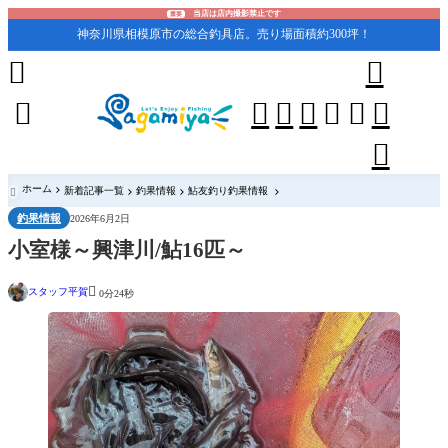
当店は店内撮影禁止です
重要
神奈川県相模原市の総合釣具店。売り場面積約300坪！










ホーム
新着記事一覧
釣果情報
鮎友釣り釣果情報

釣果情報
2026年6月2日
小室様～興津川/鮎16匹～

スタッフ平賀
0分24秒