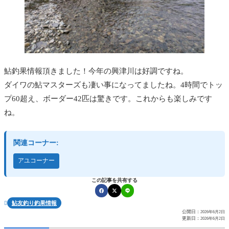
鮎釣果情報頂きました！今年の興津川は好調ですね。
ダイワの鮎マスターズも凄い事になってましたね。4時間でトッ
プ60超え、ボーダー42匹は驚きです。これからも楽しみです
ね。
関連コーナー:
アユコーナー
この記事を共有する
鮎友釣り釣果情報

公開日：
2026年6月2日
更新日：
2026年6月2日