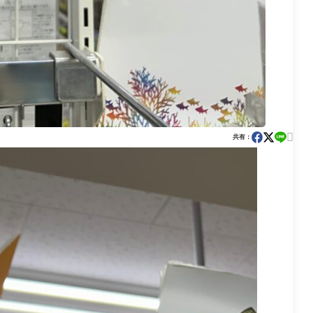

共有：