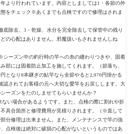
年より行われています。内容としましては1・各節の外
状態をチェック※あくまでも点検ですので修理はされま
徹底除去。3・乾燥、水分を完全除去して保管中の残り
などの心配はありません。邪魔扱いもされませんしね
※シーズン中の釣行時の竿への糸の纏わりつきや、固着
込み部には固着防止加工を施してくれます。（節落ち、
0円となり8本継ぎの鮎竿なら全節やると2,970円掛かる
確認されてお客様の元へ大切な愛竿をお戻しします。大
のシーズンをたのしませてもらいませんか？
来ない場合があるようです。また、点検の際に割れや折
は不具合箇所と修理費用が見積りされます。（※直して
や部分修理は出来ません。また、メンテナンスで竿の強
で、点検後は絶対に破損の心配がないというものではあ