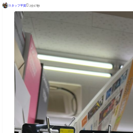

スタッフ平賀
2分17秒