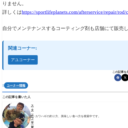
りません。
詳しくは
https://sportlifeplanets.com/afterservice/repair/rod/
自分でメンテナンスするコーティング剤も店舗にて販売
関連コーナー:
アユコーナー
この記事を
コーナー情報

この記事を書いた人
ス
タ
ッ
鮎･カワハギの釣り方、美味しい食べ方を模索中です。
フ
平
賀