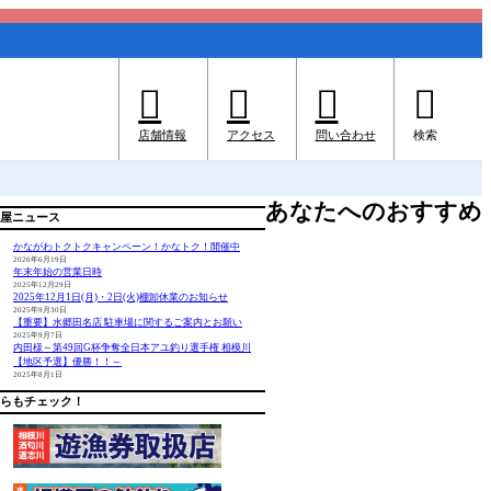




店舗情報
アクセス
問い合わせ
検索
あなたへのおすすめ
屋ニュース
かながわトクトクキャンペーン！かなトク！開催中
2026年6月19日
年末年始の営業日時
2025年12月29日
2025年12月1日(月)・2日(火)棚卸休業のお知らせ
2025年9月30日
【重要】水郷田名店 駐車場に関するご案内とお願い
2025年9月7日
内田様～第49回G杯争奪全日本アユ釣り選手権 相模川
【地区予選】優勝！！～
2025年8月1日
らもチェック！