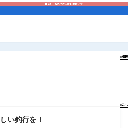
当店は店内撮影禁止です
重要
相模

こち

しい釣行を！