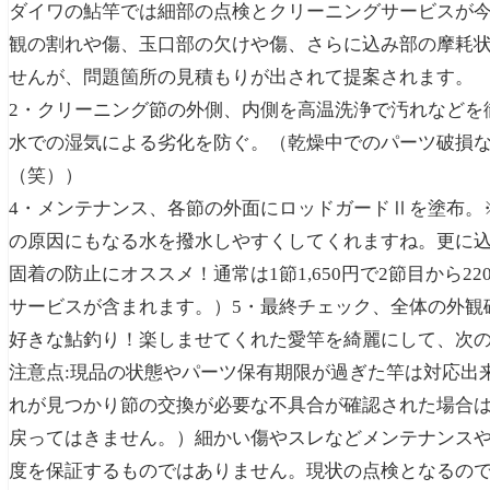
ダイワの鮎竿では細部の点検とクリーニングサービスが今
観の割れや傷、玉口部の欠けや傷、さらに込み部の摩耗
せんが、問題箇所の見積もりが出されて提案されます。
2・クリーニング節の外側、内側を高温洗浄で汚れなどを
水での湿気による劣化を防ぐ。（乾燥中でのパーツ破損
（笑））
4・メンテナンス、各節の外面にロッドガードⅡを塗布。
の原因にもなる水を撥水しやすくしてくれますね。更に
固着の防止にオススメ！通常は1節1,650円で2節目から22
サービスが含まれます。）5・最終チェック、全体の外観
好きな鮎釣り！楽しませてくれた愛竿を綺麗にして、次
注意点:現品の状態やパーツ保有期限が過ぎた竿は対応出
れが見つかり節の交換が必要な不具合が確認された場合
戻ってはきません。）細かい傷やスレなどメンテナンス
度を保証するものではありません。現状の点検となるの