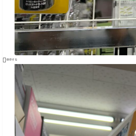

保存する