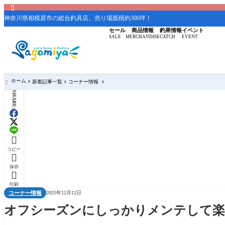

神奈川県相模原市の総合釣具店。売り場面積約300坪！
セール
商品情報
釣果情報
イベント
SALE
MERCHANDISE
CATCH
EVENT
ホーム
新着記事一覧
コーナー情報

SHARE:

コピー

保存

印刷
コーナー情報
2025年12月12日
オフシーズンにしっかりメンテして楽