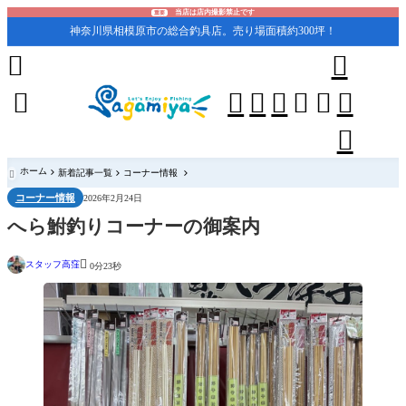
当店は店内撮影禁止です
重要
神奈川県相模原市の総合釣具店。売り場面積約300坪！










ホーム
新着記事一覧
コーナー情報

コーナー情報
2026年2月24日
へら鮒釣りコーナーの御案内

スタッフ高窪
0分23秒