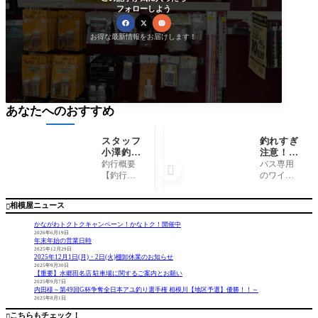
フォローしよう
お得な最新情報をお届けします！
あなたへのおすすめ
スタッフ
釣れすぎ
小澤釣行
注意！
記～佐島
『PDLダ
釣行概要
バス専用

沖/マル
ートパニ
【釣行
のワイン
イカ、ム
ック45E
日】 202
ドルアー
ギイカ(4
CO』
4年5月22
がついに
相模屋ニュース

杯)/計98
日 【釣行
発売され
杯～
時間】 6:
ました！
かながわトクトクキャンペーン！かなトク！開催中
00〜13:00
津久井湖
2026年6月19日
年末年始の営業日時
【場所】
や相模湖
2025年12月29日
佐島沖
で釣れす
2025年12月1日(月)・2日(火)棚卸休業のお知らせ
【船宿】
ぎるため
2025年9月30日
【重要】水郷田名店 駐車場に関するご案内とお願い
佐島
シークレ
2025年9月7日
港 志平
ットにさ
内田様～第49回G杯争奪全日本アユ釣り選手権 相模川【地区予選】優勝！！～
2025年8月1日
丸 【釣
れていた
果】 ・マ
ワインド
こちらもチェック！
