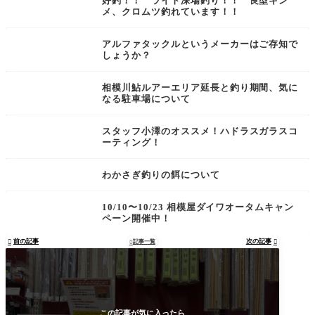
好釣！！ ライト深場釣り！！ 良型キン
メ、クロムツ釣れています！！
アルファタックルというメーカーはご存知で
しょうか？
相模川鮎ルアーエリア延長と釣り期間、気に
なる駐車場について
スタッフ小澤のオススメ！ハドラスガラスコ
ーティング！
わかさぎ釣りの餌について
10/10〜10/23 相模屋ダイワオータムキャン
ペーン開催中！
前の記事
次の記事

記事一覧


この記事が気に入ったら