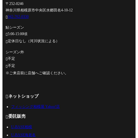
〒252-0246
神奈川県相模原市中央区水郷田名4-10-12
042-762-0330

鮎シーズン
5:00-15:00頃

定休日なし（河川状況による）

シーズン外
不定

不定

※ご来店前に店舗へご確認ください。
ネットショップ

フィッシング相模屋 Yahoo!店
委託販売

U-BASE相模
U-BASE海老名