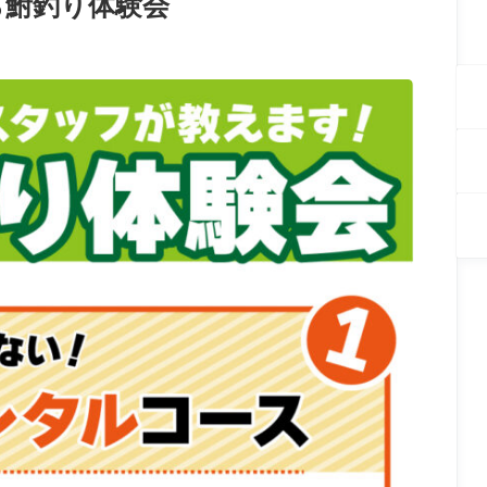
へら鮒釣り体験会