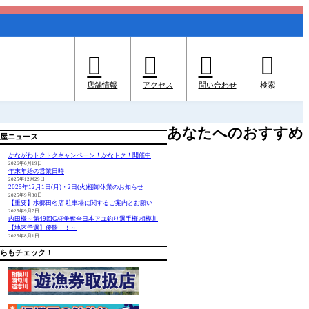




店舗情報
アクセス
問い合わせ
検索
あなたへのおすすめ
屋ニュース
かながわトクトクキャンペーン！かなトク！開催中
2026年6月19日
年末年始の営業日時
2025年12月29日
2025年12月1日(月)・2日(火)棚卸休業のお知らせ
2025年9月30日
【重要】水郷田名店 駐車場に関するご案内とお願い
2025年9月7日
内田様～第49回G杯争奪全日本アユ釣り選手権 相模川
【地区予選】優勝！！～
2025年8月1日
らもチェック！