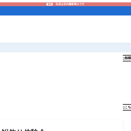
当店は店内撮影禁止です
重要
相模

こち
