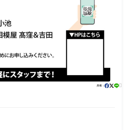

共有：