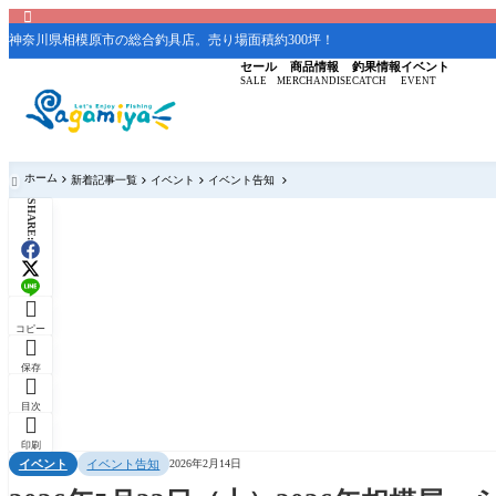

神奈川県相模原市の総合釣具店。売り場面積約300坪！
セール
商品情報
釣果情報
イベント
SALE
MERCHANDISE
CATCH
EVENT
ホーム
新着記事一覧
イベント
イベント告知

SHARE:

コピー

保存

目次

印刷
イベント
イベント告知
2026年2月14日