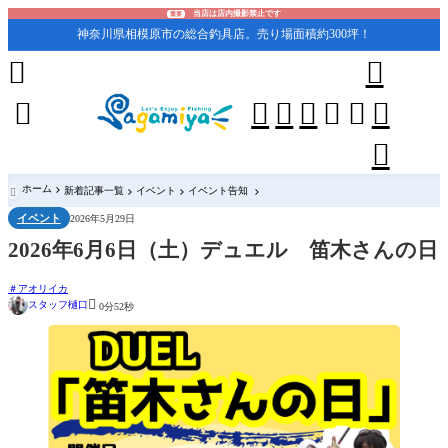
当店は店内撮影禁止です
重要
神奈川県相模原市の総合釣具店。売り場面積約300坪！










ホーム
新着記事一覧
イベント
イベント告知

イベント
2026年5月29日
2026年6月6日（土）デュエル 笛木さんの日
アオリイカ

スタッフ樋口
0分52秒