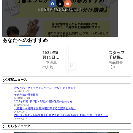
お得な最新情報をお届けします！
あなたへのおすすめ
2024年8
スタッフ
月11日
千鮎掲
（日）相
載！(株)
一本瀬尻
商品概要

模川釣
へら鮒社
の人気ポ
【メーカ
果 友釣
『へら鮒
イントは
ー】 (株)
り コム
8月号』
混んでた
へら鮒社
相模屋ニュース

ロ様
ので今日
【商品
は一本瀬
名】 へ
かながわトクトクキャンペーン！かなトク！開催中
肩で、爆
ら鮒8月号
2026年6月19日
年末年始の営業日時
釣ポイン
コメント
2025年12月29日
ト探しを
へら鮒最
2025年12月1日(月)・2日(火)棚卸休業のお知らせ
しまし
新号発売
2025年9月30日
【重要】水郷田名店 駐車場に関するご案内とお願い
た。10時
です(^^)/
2025年9月7日
くらいか
今号の爆
内田様～第49回G杯争奪全日本アユ釣り選手権 相模川【地区予選】優勝！！～
2025年8月1日
ら少しお
釣記で
いが良く
は、6/2
こちらもチェック！

なりまし
（日）に