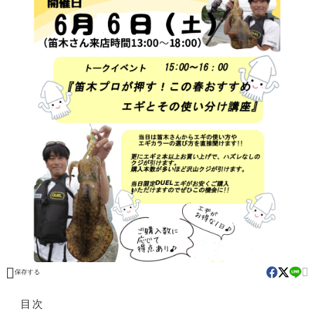


保存する
目次