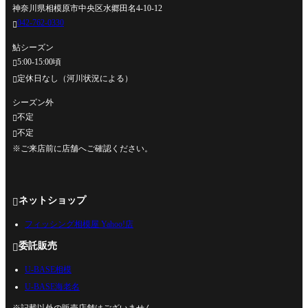
神奈川県相模原市中央区水郷田名4-10-12
042-762-0330

鮎シーズン
5:00-15:00頃

定休日なし（河川状況による）

シーズン外
不定

不定

※ご来店前に店舗へご確認ください。
ネットショップ

フィッシング相模屋 Yahoo!店
委託販売

U-BASE相模
U-BASE海老名