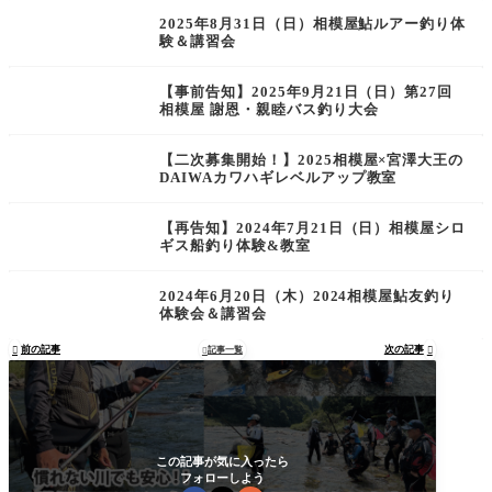
2025年8月31日（日）相模屋鮎ルアー釣り体
験＆講習会
【事前告知】2025年9月21日（日）第27回
相模屋 謝恩・親睦バス釣り大会
【二次募集開始！】2025相模屋×宮澤大王の
DAIWAカワハギレベルアップ教室
【再告知】2024年7月21日（日）相模屋シロ
ギス船釣り体験&教室
2024年6月20日（木）2024相模屋鮎友釣り
体験会＆講習会
前の記事
次の記事

記事一覧


この記事が気に入ったら
フォローしよう