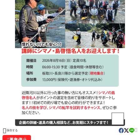


保存する

募集停止