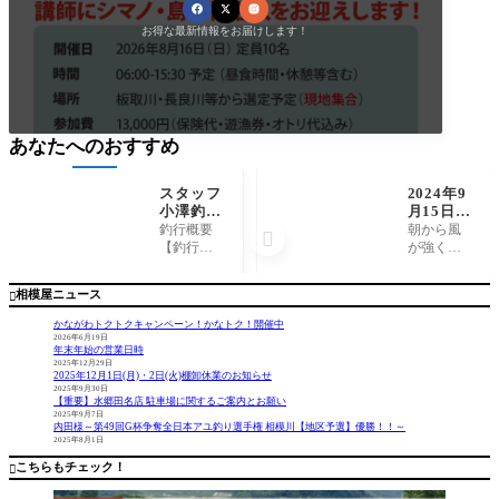
お得な最新情報をお届けします！
あなたへのおすすめ
スタッフ
2024年9
小澤釣行
月15日
記～エボ
（日）相
釣行概要
朝から風

シ〜江ノ
模川釣
【釣行
が強く釣
島〜腰越
果 友釣
日】 202
りにくい
沖/マル
り kok
4年7月5日
１日でし
相模屋ニュース

イカ59杯
o様
【釣行時
た。 濁り
～
間】 6:0
がまだあ
かながわトクトクキャンペーン！かなトク！開催中
0〜13:00
ります
2026年6月19日
年末年始の営業日時
【場所】
が、いる
2025年12月29日
エボ
場所に当
2025年12月1日(月)・2日(火)棚卸休業のお知らせ
シ〜江ノ
たれば掛
2025年9月30日
【重要】水郷田名店 駐車場に関するご案内とお願い
島〜腰越
かってく
2025年9月7日
沖 【船
れまし
内田様～第49回G杯争奪全日本アユ釣り選手権 相模川【地区予選】優勝！！～
2025年8月1日
宿】 茅
た。
ヶ崎港
こちらもチェック！

沖右衛門
丸 【