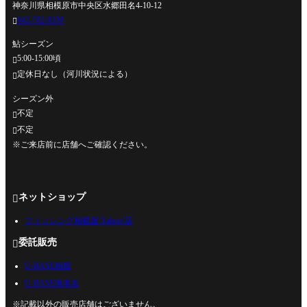
神奈川県相模原市中央区水郷田名4-10-12
042-762-0330

鮎シーズン
5:00-15:00頃

定休日なし（河川状況による）

シーズン外
不定

不定

※ご来店前に店舗へご確認ください。
ネットショップ

フィッシング相模屋 Yahoo!店
委託販売

U-BASE相模
U-BASE海老名
※記載以外の販売店舗はございません。