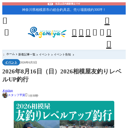
当店は店内撮影禁止です
重要
神奈川県相模原市の総合釣具店。売り場面積約300坪！










ホーム
新着記事一覧
イベント
イベント告知

イベント
2026年6月3日
2026年8月16日（日）2026相模屋友釣りレベ
ルUP釣行
pickup

スタッフ平賀
1分30秒