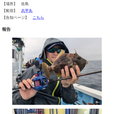
【場所】 佐島
【船宿】
志平丸
【告知ページ】
こちら
報告