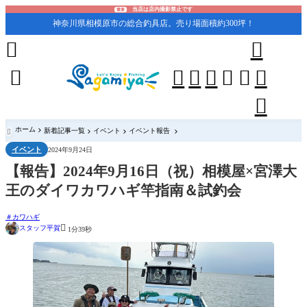
当店は店内撮影禁止です
重要
神奈川県相模原市の総合釣具店。売り場面積約300坪！










ホーム
新着記事一覧
イベント
イベント報告

イベント
2024年9月24日
【報告】2024年9月16日（祝）相模屋×宮澤大
王のダイワカワハギ竿指南＆試釣会
カワハギ

スタッフ平賀
1分39秒