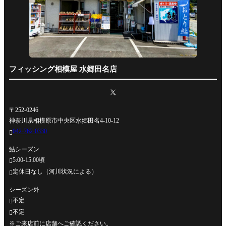
フィッシング相模屋 水郷田名店
〒252-0246
神奈川県相模原市中央区水郷田名4-10-12
042-762-0330

鮎シーズン
5:00-15:00頃

定休日なし（河川状況による）

シーズン外
不定

不定

※ご来店前に店舗へご確認ください。