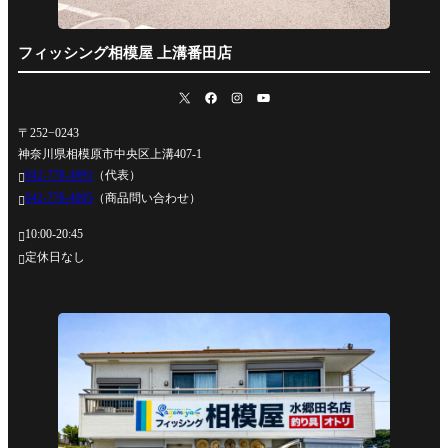
フィッシング相模屋 上溝番田店
〒252−0243
神奈川県相模原市中央区上溝407-1
042-778-4991
（代表）

042-778-4995
（商品問い合わせ）

10:00-20:45

定休日なし
