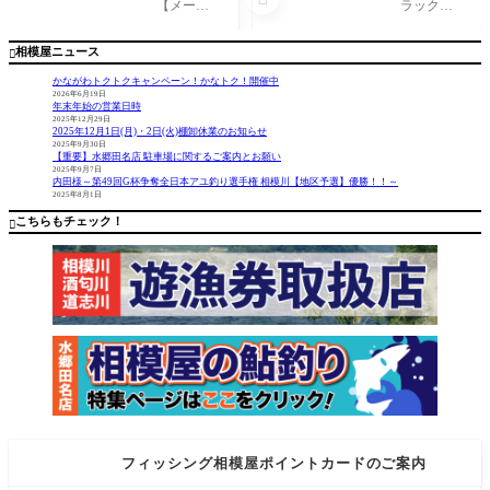
すすめ！
入荷！
【メーカ
ラックと
ダイワ
ー】 ダ
角度によ
『VSタ
イワ【商
り色が変
相模屋ニュース

ックルバ
品名】 V
化して見
ッグ』
Sタックル
えるムー
かながわトクトクキャンペーン！かなトク！開催中
バッグ コ
ブ色にな
2026年6月19日
年末年始の営業日時
メント 新
ります。
2025年12月29日
色グレー
棚停止機
2025年12月1日(月)・2日(火)棚卸休業のお知らせ
ブルー入
能が付い
2025年9月30日
【重要】水郷田名店 駐車場に関するご案内とお願い
荷！！
て、最低
2025年9月7日
雨、シブ
限必要な
内田様～第49回G杯争奪全日本アユ釣り選手権 相模川【地区予選】優勝！！～
2025年8月1日
キに強
機能が搭
く、船釣
載されて
こちらもチェック！

り師にお
おりま
フィッシング相模屋ポイントカードのご案内