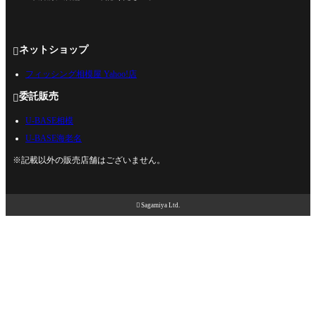
ネットショップ

フィッシング相模屋 Yahoo!店
委託販売

U-BASE相模
U-BASE海老名
※記載以外の販売店舗はございません。

Sagamiya Ltd.