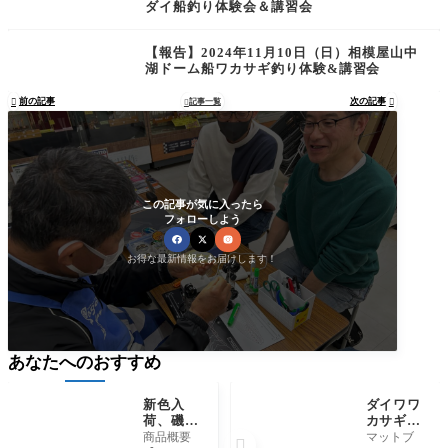
ダイ船釣り体験会＆講習会
【報告】2024年11月10日（日）相模屋山中
湖ドーム船ワカサギ釣り体験&講習会
前の記事
次の記事

記事一覧


この記事が気に入ったら
フォローしよう
お得な最新情報をお届けします！
あなたへのおすすめ
新色入
ダイワワ
荷、磯釣
カサギリ
り師にお
ールCRS
商品概要
マットブ
