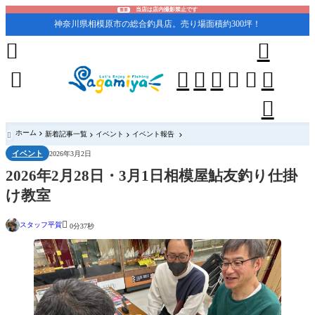
当店は店内撮影禁止です
重要
神奈川県相模原市の総合釣具店。売り場面積約300坪！










ホーム
新着記事一覧
イベント
イベント報告

イベント
2026年3月2日
2026年2月28日・3月1日相模屋鮎友釣り仕掛
け教室

スタッフ平賀
0分37秒