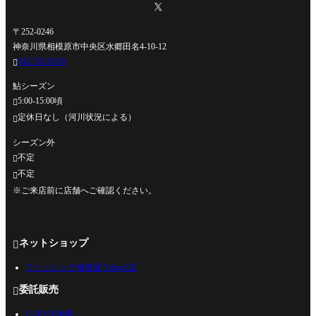
〒252-0246
神奈川県相模原市中央区水郷田名4-10-12
042-762-0330

鮎シーズン
5:00-15:00頃

定休日なし（河川状況による）

シーズン外
不定

不定

※ご来店前に店舗へご確認ください。
ネットショップ

フィッシング相模屋 Yahoo!店
委託販売

U-BASE相模