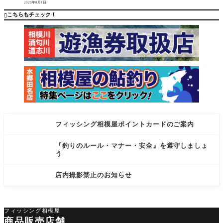
2025年8月1日
【釣
ィットサ
果】・ト
ンダル コ
こちらもチェック！

ラフグ…1
メント
匹 コメン
フィッシング相模屋ポイントカードのご案内
『釣りのルール・マナー・安全』を遵守しましょ
う
店内撮影禁止のお知らせ
フィッシング相模屋
商品販売店舗