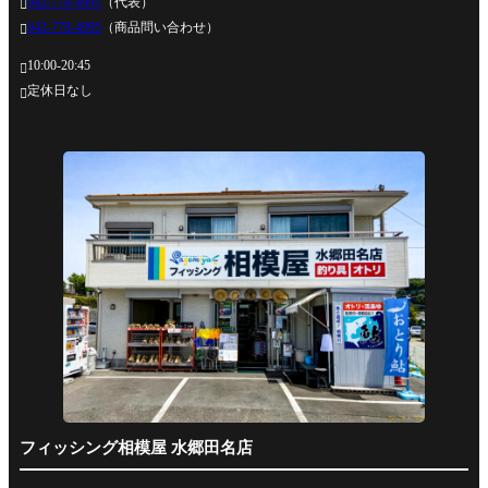
042-778-4991
（代表）

042-778-4995
（商品問い合わせ）

10:00-20:45

定休日なし

フィッシング相模屋 水郷田名店