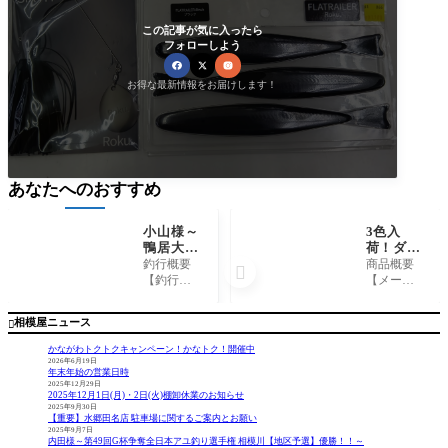
この記事が気に入ったら
フォローしよう
お得な最新情報をお届けします！
あなたへのおすすめ
小山様～
3色入
鴨居大
荷！ダイ
室/トラ
ワ『DL-
釣行概要
商品概要

フグ1匹
1462
【釣行
【メーカ
～
ダイワ
日】 202
ー】 ダ
ラジアル
5年4月30
イワ 【商
相模屋ニュース

デッキサ
日【釣行
品名】 DL-
ンダル』
時間】 0
1462 ダ
かながわトクトクキャンペーン！かなトク！開催中
『DL-14
7：00-14：
イワ ラジ
2026年6月19日
年末年始の営業日時
82 同フ
00【場
アルデッ
2025年12月29日
ィットサ
所】 鴨
キサンダ
2025年12月1日(月)・2日(火)棚卸休業のお知らせ
ンダル』
居大室
ル DL-1482
2025年9月30日
【重要】水郷田名店 駐車場に関するご案内とお願い
【船宿】
ラジアル
2025年9月7日
一郎丸
デッキフ
内田様～第49回G杯争奪全日本アユ釣り選手権 相模川【地区予選】優勝！！～