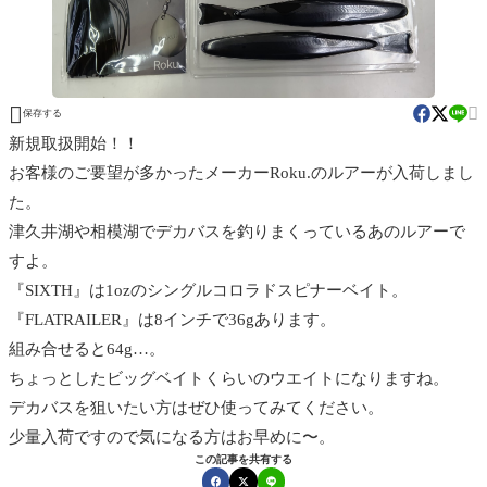


保存する
新規取扱開始！！
お客様のご要望が多かったメーカーRoku.のルアーが入荷しまし
た。
津久井湖や相模湖でデカバスを釣りまくっているあのルアーで
すよ。
『SIXTH』は1ozのシングルコロラドスピナーベイト。
『FLATRAILER』は8インチで36gあります。
組み合せると64g…。
ちょっとしたビッグベイトくらいのウエイトになりますね。
デカバスを狙いたい方はぜひ使ってみてください。
少量入荷ですので気になる方はお早めに〜。
この記事を共有する