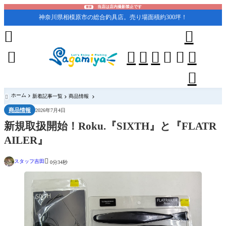
当店は店内撮影禁止です
重要
神奈川県相模原市の総合釣具店。売り場面積約300坪！










ホーム
新着記事一覧
商品情報

商品情報
2026年7月4日
新規取扱開始！Roku.『SIXTH』と『FLATR
AILER』

スタッフ吉田
0分34秒