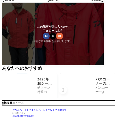

記事一覧


この記事が気に入ったら
フォローしよう
お得な最新情報をお届けします！
あなたへのおすすめ
2025年
バスコー
鮎シーズ
ナーのご
ン！あの
案内
鮎ファン
バスコー

人気針
待望のが
ナーより
『Cue』
まかつCue
ご案内し
が『Cue
スペシャ
ます。 当
相模屋ニュース

スペシャ
ルが入荷
店では各
ル』とし
しまし
メーカー
かながわトクトクキャンペーン！かなトク！開催中
て復活！
た。前モ
のバスロ
2026年6月19日
年末年始の営業日時
デルのCue
ッドを取