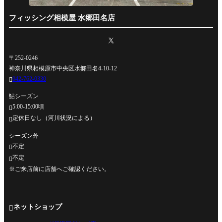
フィッシング相模屋 水郷田名店
〒252-0246
神奈川県相模原市中央区水郷田名4-10-12
042-762-0330

鮎シーズン
5:00-15:00頃

定休日なし（河川状況による）

シーズン外
不定

不定

※ご来店前に店舗へご確認ください。
ネットショップ
