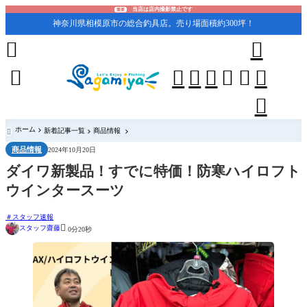
当店は店内撮影禁止です
重要
神奈川県相模原市の総合釣具店。売り場面積約300坪！










ホーム
新着記事一覧
商品情報

商品情報
2024年10月20日
ダイワ新製品！すでに特価！防寒ハイロフト
ウインタースーツ
スタッフ速報

スタッフ齋藤
0分20秒