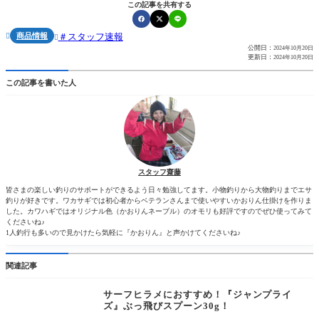
この記事を共有する
商品情報
スタッフ速報


公開日：
2024年10月20日
更新日：
2024年10月20日
この記事を書いた人
スタッフ齋藤
皆さまの楽しい釣りのサポートができるよう日々勉強してます。小物釣りから大物釣りまでエサ
釣りが好きです。ワカサギでは初心者からベテランさんまで使いやすいかおりん仕掛けを作りま
した。カワハギではオリジナル色（かおりんネーブル）のオモリも好評ですのでぜひ使ってみて
くださいね♪
1人釣行も多いので見かけたら気軽に『かおりん』と声かけてくださいね♪
関連記事
サーフヒラメにおすすめ！『ジャンプライ
ズ』ぶっ飛びスプーン30g！