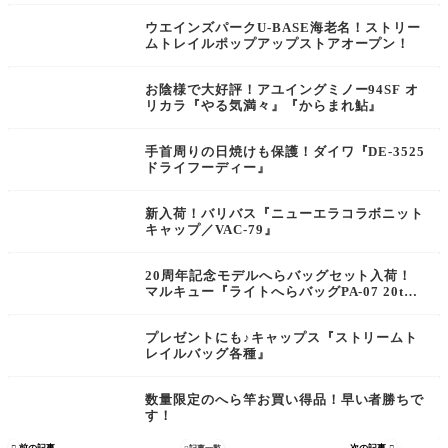
ウエインズパークU-BASE海老名！ストリー
ムトレイルポップアップストアオープン！
お陰様で大好評！アユイングミノー94SF オ
リカラ『やる気満々』『からまれ鮎』
手首周りの日焼けも保護！ダイワ『DE-3525
ドライフーディー』
新入荷！バリバス『ニューエラコラボニット
キャップ／VAC-79』
20周年記念モデルへらバッグセット入荷！
マルキュー『ライトへらバッグPA-07 20th
AnniversaryEセット』
プレゼントにも♪キャップス『ストリームト
レイルバッグ各種』
数量限定のへら竿お買い得品！早い者勝ちで
す！
前の記事
次の記事