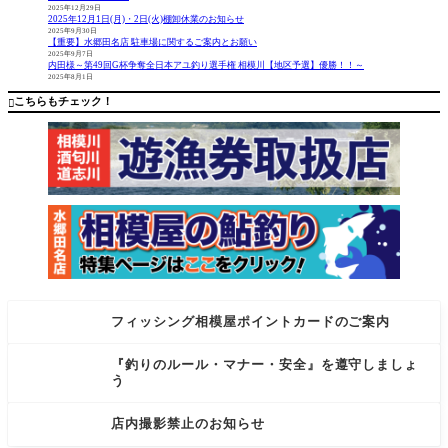
2025年12月29日
はトーナ
り揃えて
2025年12月1日(月)・2日(火)棚卸休業のお知らせ
メンター
います。
2025年9月30日
【重要】水郷田名店 駐車場に関するご案内とお願い
御用達っ
お探しの
2025年9月7日
て感じで
ロッドが
内田様～第49回G杯争奪全日本アユ釣り選手権 相模川【地区予選】優勝！！～
2025年8月1日
もある針
ある方は
でした。
ぜひお問
こちらもチェック！

今回はGハ
い合わ
フィッシング相模屋ポイントカードのご案内
『釣りのルール・マナー・安全』を遵守しましょ
う
店内撮影禁止のお知らせ