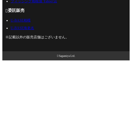
フィッシング相模屋 Yahoo!店
委託販売

U-BASE相模
U-BASE海老名
※記載以外の販売店舗はございません。

Sagamiya Ltd.