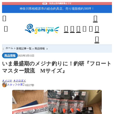
当店は店内撮影禁止です
重要
神奈川県相模原市の総合釣具店。売り場面積約300坪！










ホーム
新着記事一覧
商品情報

商品情報
2025年3月15日
いま最盛期のメジナ釣りに！釣研『フロート
マスター競流 Mサイズ』
メジナ
クロダイ

スタッフ小澤
0分27秒