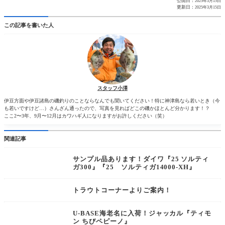
公開日：
2025年3月15日
更新日：
2025年3月15日
この記事を書いた人
スタッフ小澤
伊豆方面や伊豆諸島の磯釣りのことならなんでも聞いてください！特に神津島なら若いとき（今
も若いですけど…）さんざん通ったので、写真を見ればどこの磯かほとんど分かります！？
ここ2〜3年、9月〜12月はカワハギ人になりますがお許しください（笑）
関連記事
サンプル品あります！ダイワ『25 ソルティ
ガ300』『25 ソルティガ14000-XH』
トラウトコーナーよりご案内！
U-BASE海老名に入荷！ジャッカル『ティモ
ン ちびペピーノ』