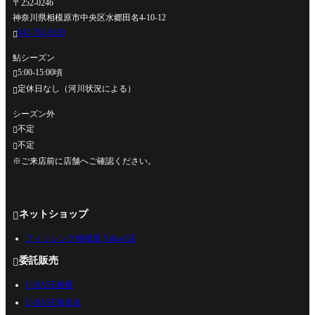
〒252-0246
神奈川県相模原市中央区水郷田名4-10-12
042-762-0330

鮎シーズン
5:00-15:00頃

定休日なし（河川状況による）

シーズン外
不定

不定

※ご来店前に店舗へご確認ください。
ネットショップ

フィッシング相模屋 Yahoo!店
委託販売

U-BASE相模
U-BASE海老名