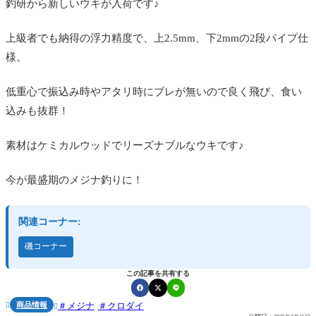
釣研から新しいウキが入荷です♪
上級者でも納得の浮力精度で、上2.5mm、下2mmの2段パイプ仕
様。
低重心で振込み時やアタリ時にブレが無いので良く飛び、食い
込みも抜群！
素材はケミカルウッドでリーズナブルなウキです♪
今が最盛期のメジナ釣りに！
関連コーナー:
磯コーナー
この記事を共有する
商品情報
メジナ
クロダイ

