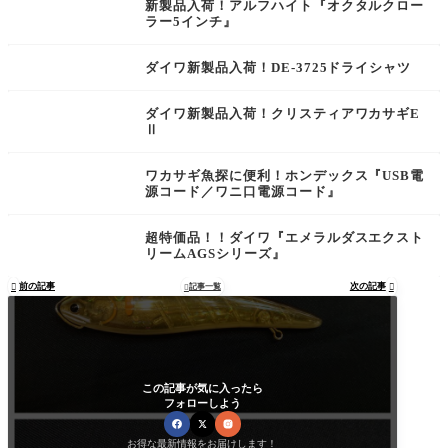
新製品入荷！アルフハイト『オクタルクロー
ラー5インチ』
ダイワ新製品入荷！DE-3725ドライシャツ
ダイワ新製品入荷！クリスティアワカサギE
Ⅱ
ワカサギ魚探に便利！ホンデックス『USB電
源コード／ワニ口電源コード』
超特価品！！ダイワ『エメラルダスエクスト
リームAGSシリーズ』
前の記事
次の記事

記事一覧


この記事が気に入ったら
フォローしよう
お得な最新情報をお届けします！