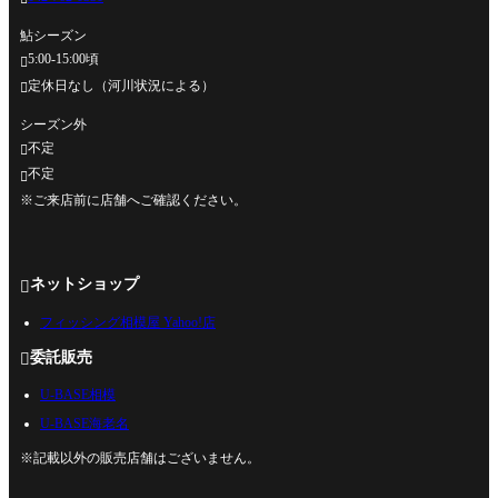
鮎シーズン
5:00-15:00頃

定休日なし（河川状況による）

シーズン外
不定

不定

※ご来店前に店舗へご確認ください。
ネットショップ

フィッシング相模屋 Yahoo!店
委託販売

U-BASE相模
U-BASE海老名
※記載以外の販売店舗はございません。