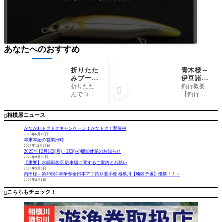
あなたへのおすすめ
折りたた
青木様～
みブーツ
伊豆諸
釣りにも
島 新
折りたた
釣行概要

普段使い
島 地内
んでコン
【釣行
にもPVC
大島/シ
パクトに
日】 202
ポータブ
ブダイ2~
収納でき
5年6月7日
相模屋ニュース

ルブーツ
4.3kg4匹
ます。収
【釣行時
～
納専用ポ
間】 夜
かながわトクトクキャンペーン！かなトク！開催中
ーチ付
釣り【場
2026年6月19日
年末年始の営業日時
き。 これ
所】 伊
2025年12月29日
からの梅
豆諸島
2025年12月1日(月)・2日(火)棚卸休業のお知らせ
雨時期、
新島 地
2025年9月30日
【重要】水郷田名店 駐車場に関するご案内とお願い
お車に忍
内大島
2025年9月7日
ばせてお
【釣
内田様～第49回G杯争奪全日本アユ釣り選手権 相模川【地区予選】優勝！！～
2025年8月1日
くもよ
果】・シ
し、もち
ブダイ‥2
こちらもチェック！

ろん釣り
~4.3kg/4匹
に
タック