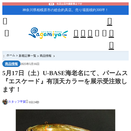
当店は店内撮影禁止です
重要
神奈川県相模原市の総合釣具店。売り場面積約300坪！










ホーム
新着記事一覧
商品情報

商品情報
2025年5月16日
5月17日（土）U-BASE海老名にて、パームス
『エスケード』有頂天カラーを展示受注致し
ます！

スタッフ平賀
0分24秒