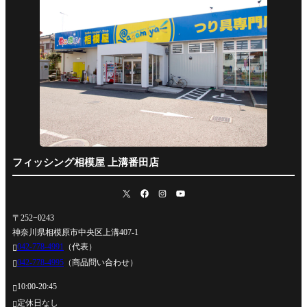
フィッシング相模屋 上溝番田店
〒252−0243
神奈川県相模原市中央区上溝407-1
042-778-4991
（代表）

042-778-4995
（商品問い合わせ）

10:00-20:45

定休日なし
