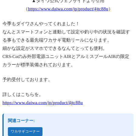
▲ダイワ公式ウェブサイトより引用
（
https://www.daiwa.com/jp/product/4jtc88u
）
今季もダイワさんやってくれました！
なんとスマートフォンと連動して設定や釣り中の状況を確認す
る事もできる最先端ワカサギ電動リールになります。
細かな設定がスマホでできるなんてとっても便利。
CRS-Cαのみ外部電源ユニットAIRとアルミスプールAIRの限定
カラーが標準装備されております。
予約受付しております。
詳しくはこちらを。
https://www.daiwa.com/jp/product/4jtc88u
関連コーナー:
ワカサギコーナー