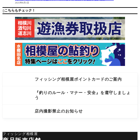
2025年8月1日
気も良
涼しくな
く、良い
りだんだ
こちらもチェック！

解禁日！
んと
とな
フィッシング相模屋ポイントカードのご案内
『釣りのルール・マナー・安全』を遵守しましょ
う
店内撮影禁止のお知らせ
フィッシング相模屋