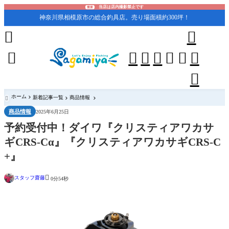
当店は店内撮影禁止です
重要
神奈川県相模原市の総合釣具店。売り場面積約300坪！










ホーム
新着記事一覧
商品情報

商品情報
2025年6月25日
予約受付中！ダイワ『クリスティアワカサ
ギCRS-Cα』『クリスティアワカサギCRS-C
+』

スタッフ齋藤
0分54秒