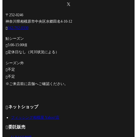
〒252-0246
神奈川県相模原市中央区水郷田名4-10-12
042-762-0330

鮎シーズン
5:00-15:00頃

定休日なし（河川状況による）

シーズン外
不定

不定

※ご来店前に店舗へご確認ください。
ネットショップ

フィッシング相模屋 Yahoo!店
委託販売
