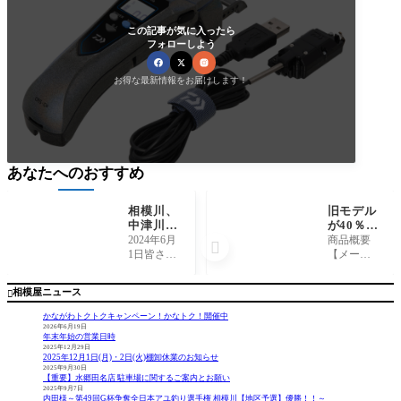
この記事が気に入ったら
フォローしよう
お得な最新情報をお届けします！
あなたへのおすすめ
相模川、
旧モデル
中津川の
が40％引
鮎解禁情
き！ダイ
2024年6月
商品概要

報！
ワ『クリ
1日皆さん
【メーカ
スティア
が待ちに
ー】 ダ
CRTシリ
待った鮎
イワ 【商
相模屋ニュース

ーズ』
解禁で
品名】
す！相模
クリステ
かながわトクトクキャンペーン！かなトク！開催中
川は少し
ィアCRTシ
2026年6月19日
年末年始の営業日時
水位が高
リーズ コ
2025年12月29日
く、若干
メント ワ
2025年12月1日(月)・2日(火)棚卸休業のお知らせ
の濁りが
カサギシ
2025年9月30日
【重要】水郷田名店 駐車場に関するご案内とお願い
ありまし
ーズン到
2025年9月7日
たがお天
来です！
内田様～第49回G杯争奪全日本アユ釣り選手権 相模川【地区予選】優勝！！～