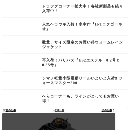
トラフグコーナー拡大中！各社新製品も続々
入荷中！
人気ヘラウキ入荷！水幸作『H/Tロクゴーネ
オ』
数量、サイズ限定のお買い得ウォームレイン
ジャケット
再入荷！バリバス『ES2エステル 0.2号と
0.35号』
シマノ軽量小型電動リールいよいよ入荷‼︎ フ
ォースマスター300
へらコーナーも、ラインがとってもお買い
得！
前の記事
次の記事

記事一覧

