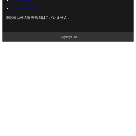
U-BASE相模
U-BASE海老名
※記載以外の販売店舗はございません。

Sagamiya Ltd.