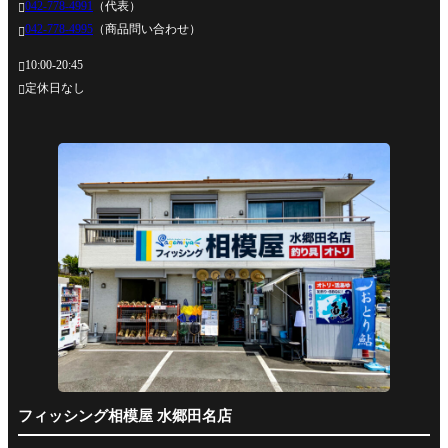
042-778-4991
（代表）

042-778-4995
（商品問い合わせ）

10:00-20:45

定休日なし

フィッシング相模屋 水郷田名店