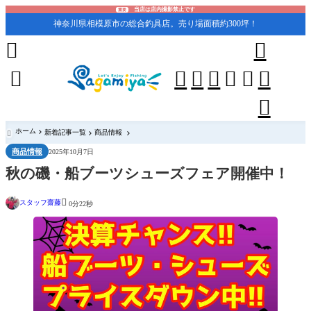
当店は店内撮影禁止です
重要
神奈川県相模原市の総合釣具店。売り場面積約300坪！










ホーム
新着記事一覧
商品情報

商品情報
2025年10月7日
秋の磯・船ブーツシューズフェア開催中！

スタッフ齋藤
0分22秒