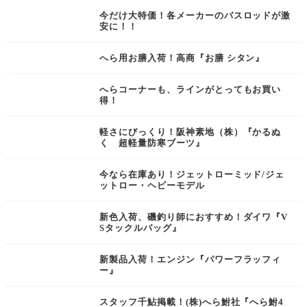
今だけ大特価！各メーカーのバスロッドが激
安に！！
へら用お膳入荷！高商『お膳 シタン』
へらコーナーも、ラインがとってもお買い
得！
軽さにびっくり！阪神素地（株）『かるぬ
く 超軽量防寒ブーツ』
今なら在庫あり！ジェットローミッド/ジェ
ットロー・ヘビーモデル
新色入荷、磯釣り師におすすめ！ダイワ『V
Sタックルバッグ』
新製品入荷！エンジン『パワーフラッフィ
ー』
スタッフ千鮎掲載！(株)へら鮒社『へら鮒4