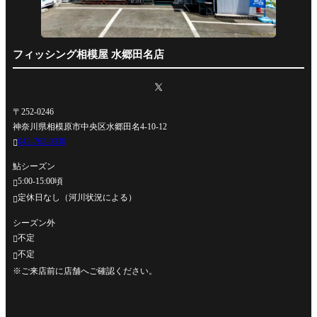
フィッシング相模屋 水郷田名店
〒252-0246
神奈川県相模原市中央区水郷田名4-10-12
042-762-0330

鮎シーズン
5:00-15:00頃

定休日なし（河川状況による）

シーズン外
不定

不定

※ご来店前に店舗へご確認ください。