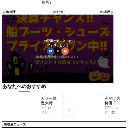
月号』
前の記事
次の記事

記事一覧


この記事が気に入ったら
フォローしよう
お得な最新情報をお届けします！
あなたへのおすすめ
カラー限
今だけ大
定大特価
特価！A
セット！
Cデルコ
へらロッ
好評につ

シマノ
『M27M
ドケース
き、数量
『へらロ
F』
とへらバ
限定今だ
ッドケー
ッグがセ
け大特価
相模屋ニュース

スXT &
ットでお
またやっ