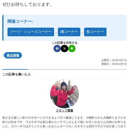
ぜひお待ちしております。
関連コーナー:
,
,
ブーツ・シューズコーナー
磯コーナー
船コーナー
この記事を共有する
商品情報

公開日：
2025年10月7日
更新日：
2025年10月7日
この記事を書いた人
スタッフ齋藤
皆さまの楽しい釣りのサポートができるよう日々勉強してます。小物釣りから大物釣りまでエサ
釣りが好きです。ワカサギでは初心者からベテランさんまで使いやすいかおりん仕掛けを作りま
した。カワハギではオリジナル色（かおりんネーブル）のオモリも好評ですのでぜひ使ってみて