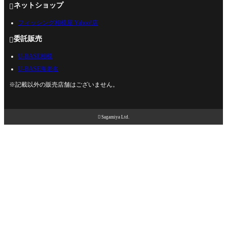
ネットショップ

フィッシング相模屋 Yahoo!店
委託販売

U-BASE相模
U-BASE海老名
※記載以外の販売店舗はございません。

Sagamiya Ltd.