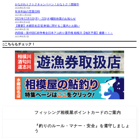
へらバッ
買い得と
ちゃいま
かながわトクトクキャンペーン！かなトク！開催中
グXT』
なってい
す(笑) エレ
2026年6月19日
年末年始の営業日時
ます。
キ用で人
2025年12月29日
カラーは
気のボイ
2025年12月1日(月)・2日(火)棚卸休業のお知らせ
ネイビー
ジャーバ
2025年9月30日
【重要】水郷田名店 駐車場に関するご案内とお願い
(旧カラー)
ッテリー1
2025年9月7日
のみ、在
05AのNew
内田様～第49回G杯争奪全日本アユ釣り選手権 相模川【地区予選】優勝！！～
2025年8月1日
庫限りと
モデルが
なりま
なんと！
こちらもチェック！

す。
あんな
フィッシング相模屋ポイントカードのご案内
『釣りのルール・マナー・安全』を遵守しましょ
う