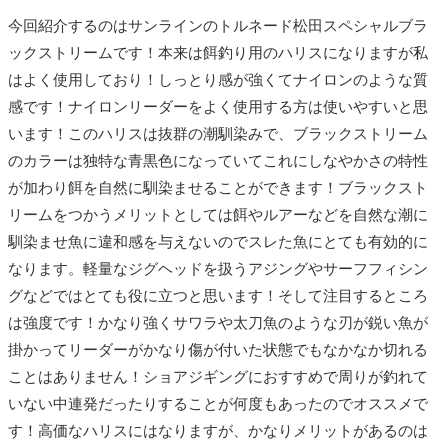
今回紹介するのはサンラインのトルネード松田スペシャルブラ
ックストリームです！本来は餌釣り用のハリスになりますが私
はよく使用しており！しっとり感が強くてナイロンのような質
感です！ナイロンリーダーをよく使用する方は使いやすいと思
います！このハリスは抜群の潮馴染みで、ブラックストリーム
のカラーは独特な青黒色になっていてこれにしなやかさの特性
が加わり餌を自然に馴染ませることができます！ブラックスト
リームをつかうメリットとしては餌やルアーなどを自然な潮に
馴染ませ魚に違和感を与えないのでスレた魚にとても有効的に
なります。軽量なジグヘッドを扱うアジングやサーフフィシン
グなどではとても役に立つと思います！そして注目するところ
は強度です！かなり強くサワラや太刀魚のような刃が鋭い魚が
掛かってリーダーがかなり傷が付いた状態でもなかなか切れる
ことはありません！ショアジギングにおすすめで周りが釣れて
いない中連発だったりすることが何度もあったのでオススメで
す！高価なハリスにはなりますが、かなりメリットがあるのは