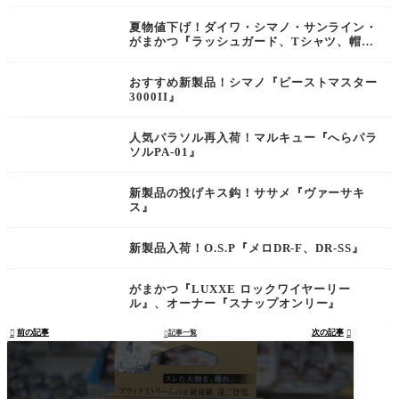
夏物値下げ！ダイワ・シマノ・サンライン・
がまかつ『ラッシュガード、Tシャツ、帽
子』
おすすめ新製品！シマノ『ビーストマスター
3000II』
人気パラソル再入荷！マルキュー『へらパラ
ソルPA-01』
新製品の投げキス鈎！ササメ『ヴァーサキ
ス』
新製品入荷！O.S.P『メロDR-F、DR-SS』
がまかつ『LUXXE ロックワイヤーリー
ル』、オーナー『スナップオンリー』
前の記事
次の記事

記事一覧

