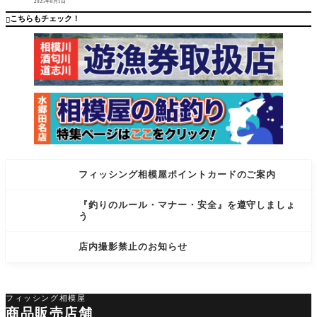
2025年8月1日
かりまし
アイテム
た。 水郷
です。普
こちらもチェック！

田名店
段使い
フィッシング相模屋ポイントカードのご案内
『釣りのルール・マナー・安全』を遵守しましょ
う
店内撮影禁止のお知らせ
フィッシング相模屋
商品販売店舗