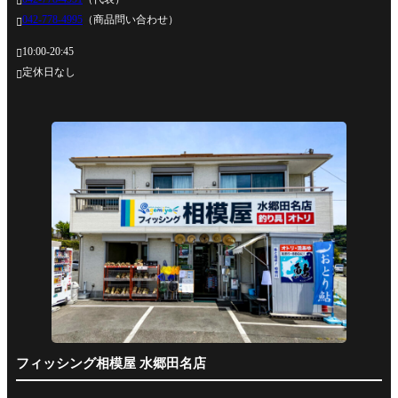

042-778-4995
（商品問い合わせ）

10:00-20:45

定休日なし

フィッシング相模屋 水郷田名店