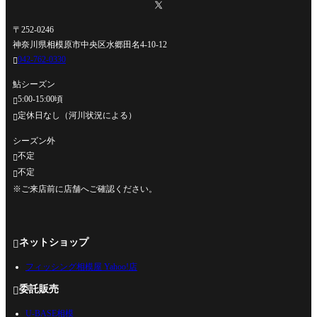
〒252-0246
神奈川県相模原市中央区水郷田名4-10-12
042-762-0330

鮎シーズン
5:00-15:00頃

定休日なし（河川状況による）

シーズン外
不定

不定

※ご来店前に店舗へご確認ください。
ネットショップ

フィッシング相模屋 Yahoo!店
委託販売

U-BASE相模