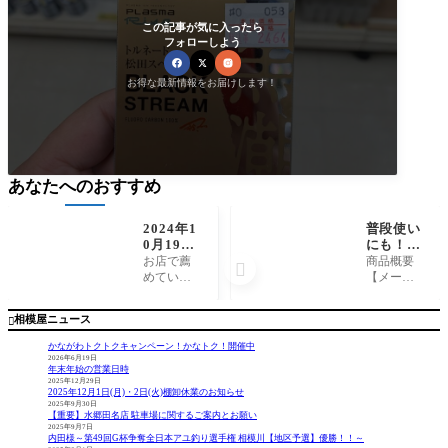
この記事が気に入ったら
フォローしよう
お得な最新情報をお届けします！
あなたへのおすすめ
2024年1
普段使い
0月19日
にも！ダ
（土）相
イワ『ス
お店で薦
商品概要

模川釣
トレッチ
めていた
【メーカ
果 友釣
シャツフ
だいたト
ー】 ダ
り さと
ーディD
ロ場で20c
イワ【商
相模屋ニュース

う様
E-922
m前後が多
品名】
5』
く釣れま
ストレッ
かながわトクトクキャンペーン！かなトク！開催中
した。開
チシャツ
2026年6月19日
年末年始の営業日時
始から朝
フーディD
2025年12月29日
のうちハ
E-9225 コ
2025年12月1日(月)・2日(火)棚卸休業のお知らせ
ネもあり
メント 暖
2025年9月30日
【重要】水郷田名店 駐車場に関するご案内とお願い
上飛ばし
かい裏地
2025年9月7日
でよく掛
フリース
内田様～第49回G杯争奪全日本アユ釣り選手権 相模川【地区予選】優勝！！～