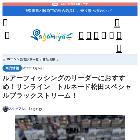
当店は店内撮影禁止です
重要
神奈川県相模原市の総合釣具店。売り場面積約300坪！










ホーム
新着記事一覧
商品情報

商品情報
2025年11月14日
ルアーフィッシングのリーダーにおすす
め！サンライン トルネード松田スペシャ
ルブラックストリーム！

スタッフ大山
1分11秒