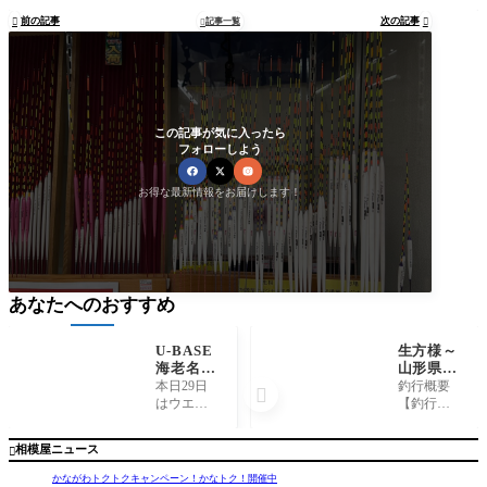
前の記事
次の記事

記事一覧


この記事が気に入ったら
フォローしよう
お得な最新情報をお届けします！
あなたへのおすすめ
U-BASE
生方様～
海老名／
山形県
キッチン
鮭川/シ
本日29日
釣行概要

カーオー
ロザケ…
はウエイ
【釣行
プン
オス1匹/
ンズパー
日】 202
62cm 2.5
クU-BASE
5年11月23
相模屋ニュース

kg～
に海老名
日【釣行
にて15時
時間】 0
かながわトクトクキャンペーン！かなトク！開催中