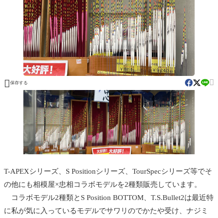


保存する
T-APEXシリーズ、S Positionシリーズ、TourSpecシリーズ等でそ
の他にも相模屋×忠相コラボモデルを2種類販売しています。
コラボモデル2種類とS Position BOTTOM、T.S.Bullet2は最近特
に私が気に入っているモデルでサワリのでかたや受け、ナジミ