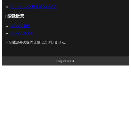
フィッシング相模屋 Yahoo!店
委託販売

U-BASE相模
U-BASE海老名
※記載以外の販売店舗はございません。

Sagamiya Ltd.