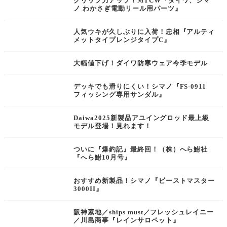
グリップ力アップ！MTCW『ダイワ、シマ
ノ わかさぎ電動リール用パーツ』
人気ウキが久しぶりに入荷！忠相『アルティ
メットタイプレンジタイプC』
大幅値下げ！ダイワ防寒ウェア今季モデル
デッキでも滑りにくい！シマノ『FS-0911
フィッシング専用サンダル』
Daiwa2025新製品アユイングロッド最上級
モデル登場！見れます！
ついに『爆釣記』最終回！（株）へら鮒社
『へら鮒10月号』
おすすめ新製品！シマノ『ビーストマスター
3000II』
阪神素地／ships must／フレッシュレイニー
／川島商事『レインサロペット』