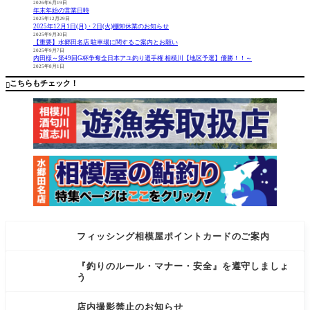
頃まで、
8:00-14:00
2026年6月19日
年末年始の営業日時
アメリカ
【場所】
2025年12月29日
ン大型グ
山形
2025年12月1日(月)・2日(火)棚卸休業のお知らせ
リルを搭
県 鮭川
2025年9月30日
【重要】水郷田名店 駐車場に関するご案内とお願い
載したキ
【釣
2025年9月7日
ッチンカ
果】・シ
内田様～第49回G杯争奪全日本アユ釣り選手権 相模川【地区予選】優勝！！～
2025年8月1日
ー参上！
ロザケ…
グリルチ
オス1匹/62
こちらもチェック！

キンサン
cm 2.5kg タ
ド
ックル
フィッシング相模屋ポイントカードのご案内
『釣りのルール・マナー・安全』を遵守しましょ
う
店内撮影禁止のお知らせ