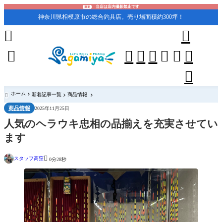
当店は店内撮影禁止です
重要
神奈川県相模原市の総合釣具店。売り場面積約300坪！










ホーム
新着記事一覧
商品情報

商品情報
2025年11月25日
人気のヘラウキ忠相の品揃えを充実させてい
ます

スタッフ高窪
0分28秒