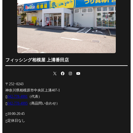
フィッシング相模屋 上溝番田店
〒252−0243
神奈川県相模原市中央区上溝407-1
042-778-4991
（代表）

042-778-4995
（商品問い合わせ）

10:00-20:45

定休日なし
