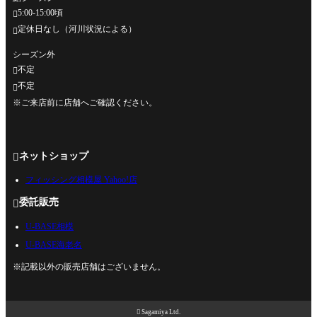
5:00-15:00頃

定休日なし（河川状況による）

シーズン外
不定

不定

※ご来店前に店舗へご確認ください。
ネットショップ

フィッシング相模屋 Yahoo!店
委託販売

U-BASE相模
U-BASE海老名
※記載以外の販売店舗はございません。

Sagamiya Ltd.