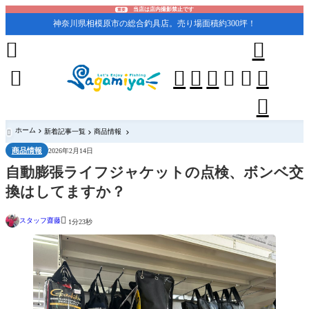
当店は店内撮影禁止です
重要
神奈川県相模原市の総合釣具店。売り場面積約300坪！










ホーム
新着記事一覧
商品情報

商品情報
2026年2月14日
自動膨張ライフジャケットの点検、ボンベ交
換はしてますか？

スタッフ齋藤
1分23秒