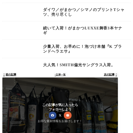
ダイワ／がまかつ／シマノのプリントTシャ
ツ、売り尽くし
続いて入荷！がまかつLUXXE舞香3本ヤナ
ギ
少量入荷、お早めに！泡づけ本舗『K ブラ
ンドへラエサ』
大人気！SMITH偏光サングラス入荷。
前の記事
次の記事

記事一覧


この記事が気に入ったら
フォローしよう
お得な最新情報をお届けします！