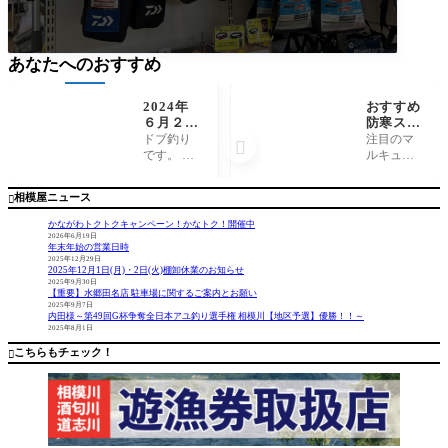
あなたへのおすすめ
2024年
おすすめ
６月２日
防寒スカ
（日）相
ート入
ドブ釣り
注目のマ

模川ドブ
荷！マル
です。 解
ルキュー
釣り釣
キュー
禁日はス
の防寒ス
果 黒瀧
『グラフ
パルタン
カートが
相模屋ニュース

天馬様
ェン防寒
レース出
入荷しま
スカート
場により
した。 中
かながわトクトクキャンペーン！かなトク！開催中
MQ01』
行けませ
綿には、
2026年6月19日
年末年始の営業日時
んでし
銅の約10
2025年12月29日
た。 2日目
倍の熱伝
2025年12月1日(月)・2日(火)棚卸休業のお知らせ
の夕方、
導率で蓄
2025年9月30日
【重要】水郷田名店 駐車場に関するご案内とお願い
小倉にて
熱保温性
2025年9月7日
初釣行と
にも優れ
内田様～第49回G杯争奪全日本アユ釣り選手権 相模川【地区予選】優勝！！～
2025年8月1日
なりまし
たグラン
た。 遡上
フェン中
こちらもチェック！

数が少
綿が使わ