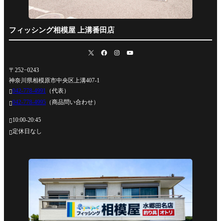
フィッシング相模屋 上溝番田店
〒252−0243
神奈川県相模原市中央区上溝407-1
042-778-4991
（代表）

042-778-4995
（商品問い合わせ）

10:00-20:45

定休日なし
