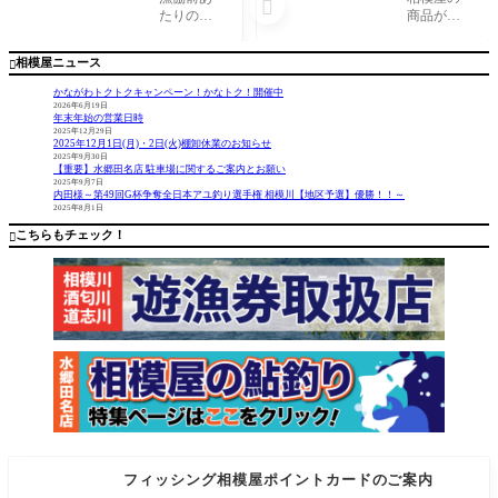

模川釣
相模・U-
たりの大
商品が、
果 友釣
BASE海
石がポツ
津久井湖
り Ｒ君
老名のご
ポツ入っ
近くのU-B
相模屋ニュース

紹介
てる場所
ASE相模
を手前か
や、圏央
かながわトクトクキャンペーン！かなトク！開催中
らエステ
道海老名
2026年6月19日
年末年始の営業日時
ルライン
インター
2025年12月29日
でゆっく
横の、ウ
2025年12月1日(月)・2日(火)棚卸休業のお知らせ
り目に上
エインズ
2025年9月30日
【重要】水郷田名店 駐車場に関するご案内とお願い
へ泳が
パークU-B
2025年9月7日
せ、横出
ASE海老名
内田様～第49回G杯争奪全日本アユ釣り選手権 相模川【地区予選】優勝！！～
2025年8月1日
しさせな
でもご購
がら沖へ
入いただ
こちらもチェック！

移動しな
けます！
が
U-
フィッシング相模屋ポイントカードのご案内