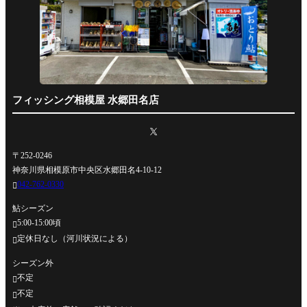
フィッシング相模屋 水郷田名店
〒252-0246
神奈川県相模原市中央区水郷田名4-10-12
042-762-0330

鮎シーズン
5:00-15:00頃

定休日なし（河川状況による）

シーズン外
不定

不定
