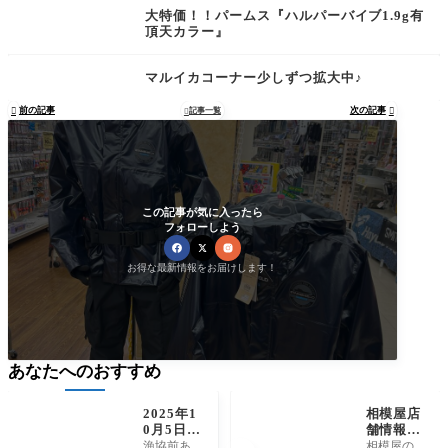
大特価！！パームス『ハルパーバイブ1.9g有
頂天カラー』
マルイカコーナー少しずつ拡大中♪
前の記事
次の記事

記事一覧


この記事が気に入ったら
フォローしよう
お得な最新情報をお届けします！
あなたへのおすすめ
2025年1
相模屋店
0月5日
舗情報！
（日）相
U-BASE
漁協前あ
相模屋の