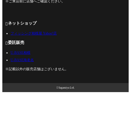
※ご来店前に店舗へご確認ください。
ネットショップ

フィッシング相模屋 Yahoo!店
委託販売

U-BASE相模
U-BASE海老名
※記載以外の販売店舗はございません。

Sagamiya Ltd.