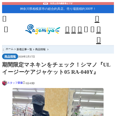
当店は店内撮影禁止です
重要
神奈川県相模原市の総合釣具店。売り場面積約300坪！










ホーム
新着記事一覧
商品情報

商品情報
2026年2月17日
期間限定マネキンをチェック！シマノ『UL
イージーケアジャケット05 RA-040Y』

スタッフ齋藤
0分43秒