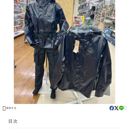


保存する
目次