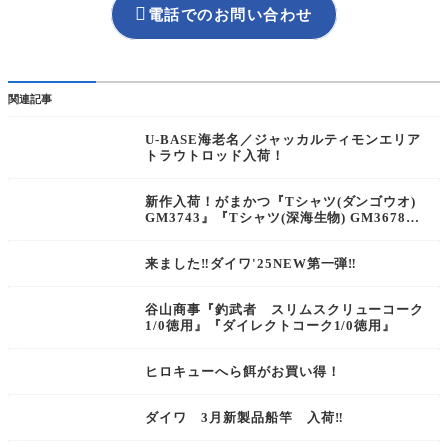

電話でのお問い合わせ
関連記事
U-BASE海老名／ジャッカルティモンエリア
トラウトロッド入荷！
新作入荷！がまかつ『Tシャツ(ダンゴウオ)
GM3743』『Tシャツ(深海生物) GM3678』
等
来ました‼︎ダイワ'25NEW第一弾‼︎
谷山商事『釣武者 スリムスクリューコーク
1/0徳用』『ダイレクトコーク1/0徳用』
ヒロキューへら餌がお買い得！
ダイワ 3月新製品船竿 入荷‼︎