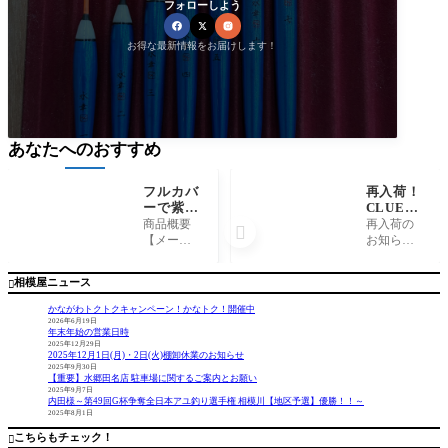
フォローしよう
お得な最新情報をお届けします！
あなたへのおすすめ
フルカバ
再入荷！
ーで紫外
CLUE
線対策！
『ASSA
商品概要
再入荷の

HYOON
ULT150
【メーカ
お知らせ
ベンチレ
g（各
ー】 HY
です！ CL
ーション
種）』
OONベン
UEより発
相模屋ニュース

『ハヤブ
チレーシ
売されて
サ』
ョン【商
いる、ASS
かながわトクトクキャンペーン！かなトク！開催中
品名】
AULT150g
2026年6月19日
年末年始の営業日時
ハヤブサ
が再入荷
2025年12月29日
コメント
しまし
2025年12月1日(月)・2日(火)棚卸休業のお知らせ
日焼け防
た！ 船長
2025年9月30日
【重要】水郷田名店 駐車場に関するご案内とお願い
止にいか
考案オリ
2025年9月7日
がです
ジナルカ
内田様～第49回G杯争奪全日本アユ釣り選手権 相模川【地区予選】優勝！！～
2025年8月1日
か？アン
ラー全て
ダータイ
揃ってま
こちらもチェック！
