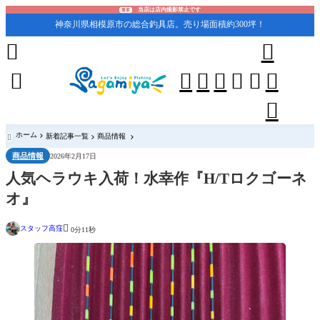
当店は店内撮影禁止です
重要
神奈川県相模原市の総合釣具店。売り場面積約300坪！










ホーム
新着記事一覧
商品情報

商品情報
2026年2月17日
人気ヘラウキ入荷！水幸作『H/Tロクゴーネ
オ』

スタッフ高窪
0分11秒