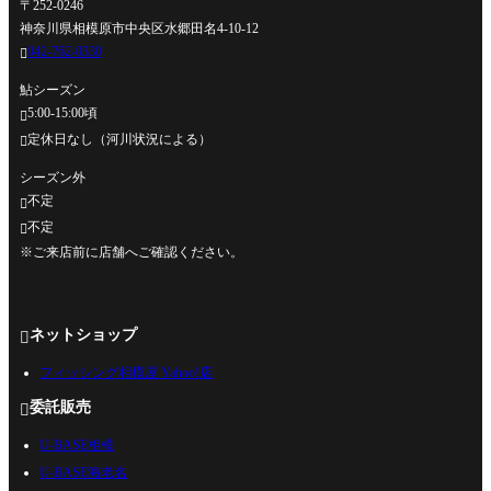
〒252-0246
神奈川県相模原市中央区水郷田名4-10-12
042-762-0330

鮎シーズン
5:00-15:00頃

定休日なし（河川状況による）

シーズン外
不定

不定

※ご来店前に店舗へご確認ください。
ネットショップ

フィッシング相模屋 Yahoo!店
委託販売

U-BASE相模
U-BASE海老名