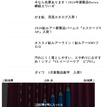
今なら在庫あります！2024年新製品Daiwa
瞬鋭カワハギ
がま鮎、渓流カタログ入荷！
2026鮎ルアー新製品パームス『エスケードN
AP』入荷！
オススメ鮎ルアーライン！鮎ルアーAMSフ
ロロ
汚れにくく落としやすい、エサ釣りにおすす
め！シマノ『ULイージーケア ビブ05』
ダイワ 3月新製品船竿 入荷‼︎
前の記事
次の記事

記事一覧


この記事が気に入ったら