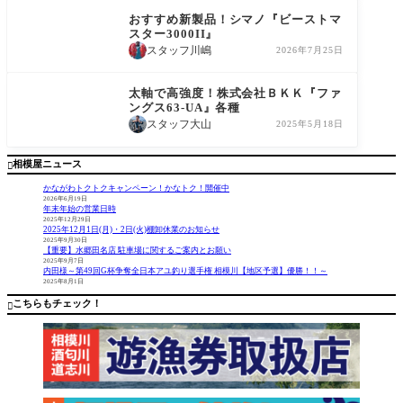
おすすめ新製品！シマノ『ビーストマ
スター3000II』
スタッフ川嶋
2026年7月25日
商品情報
太軸で高強度！株式会社ＢＫＫ『ファ
ングス63-UA』各種
スタッフ大山
2025年5月18日
相模屋ニュース

かながわトクトクキャンペーン！かなトク！開催中
2026年6月19日
年末年始の営業日時
2025年12月29日
2025年12月1日(月)・2日(火)棚卸休業のお知らせ
2025年9月30日
【重要】水郷田名店 駐車場に関するご案内とお願い
2025年9月7日
内田様～第49回G杯争奪全日本アユ釣り選手権 相模川【地区予選】優勝！！～
2025年8月1日
こちらもチェック！
