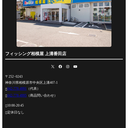
フィッシング相模屋 上溝番田店
〒252−0243
神奈川県相模原市中央区上溝407-1
042-778-4991
（代表）

042-778-4995
（商品問い合わせ）

10:00-20:45

定休日なし
