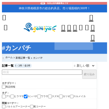
当店は店内撮影禁止です
重要
神奈川県相模原市の総合釣具店。売り場面積約300坪！










#カンパチ
ホーム
新着記事一覧
カンパチ

記事一覧
1 - 2件 / 全2件

絞り込み
カテゴリー
商品情報
タグ
ブリ
ヒラマサ
カンパチ
ワラサ
スズキ
カツオ
スルメイカ
関連コーナー
ソルトルアーコーナー
船コーナー
商品情報