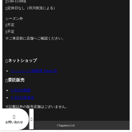
5:00-15:00頃

定休日なし（河川状況による）

シーズン外
不定

不定

※ご来店前に店舗へご確認ください。
ネットショップ

フィッシング相模屋 Yahoo!店
委託販売

U-BASE相模
U-BASE海老名
※記載以外の販売店舗はございません。


お問い合わせ

Sagamiya Ltd.