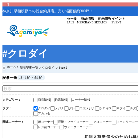

神奈川県相模原市の総合釣具店。売り場面積約300坪！
セール
商品情報
釣果情報
イベント
SALE
MERCHANDISE
CATCH
EVENT
#クロダイ
ホーム
新着記事一覧
クロダイ
Page 2

記事一覧
13 - 18件 / 全18件
カテゴリー
商品情報
釣果情報
コーナー情報
タグ
クロダイ
メジナ
グレ
口太メジナ
シロギス
マダイ
チヌ
アカハタ
関連コーナー
磯コーナー
渓流・フライコーナー
アユコーナー
ファミリーコー
レジ前コーナー
ウェーダーコーナー
商品情報
初回入荷数僅少のためお早め