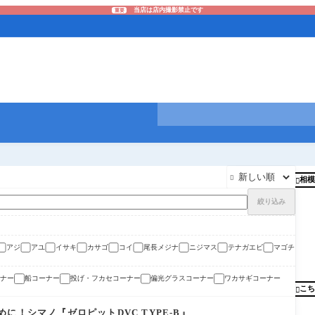
当店は店内撮影禁止です
重要

相模

絞り込み
アジ
アユ
イサキ
カサゴ
コイ
尾長メジナ
ニジマス
テナガエビ
マゴチ
ナー
船コーナー
投げ・フカセコーナー
偏光グラスコーナー
ワカサギコーナー
こち

に！シマノ『ゼロピットDVC TYPE-B』