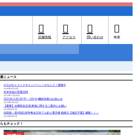




店舗情報
アクセス
問い合わせ
検索
屋ニュース
かながわトクトクキャンペーン！かなトク！開催中
2026年6月19日
年末年始の営業日時
2025年12月29日
2025年12月1日(月)・2日(火)棚卸休業のお知らせ
2025年9月30日
【重要】水郷田名店 駐車場に関するご案内とお願い
2025年9月7日
内田様～第49回G杯争奪全日本アユ釣り選手権 相模川【地区予選】優勝！！～
2025年8月1日
らもチェック！