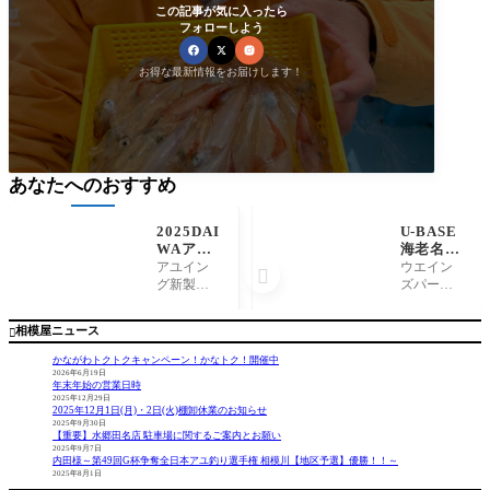
この記事が気に入ったら
フォローしよう
お得な最新情報をお届けします！
あなたへのおすすめ
2025DAI
U-BASE
WAアユ
海老名／
イング新
人気トラ
アユイン
ウエイン

製品入
ウトロッ
グ新製品A
ズパークU
荷！AYU
ド／ロデ
YUING MI
-BASE海老
ING MI
オクラフ
NNOW FL
名に人気
相模屋ニュース

NNOW F
トイエロ
AT110Fが
トラウト
LAT110
ーウルフ
入荷しま
ロッド
かながわトクトクキャンペーン！かなトク！開催中
F
61L-e
した！ダ
ロデオク
2026年6月19日
年末年始の営業日時
イワのア
ラフトイ
2025年12月29日
ユイング
エローウ
2025年12月1日(月)・2日(火)棚卸休業のお知らせ
ミノーシ
ルフ61L-e
2025年9月30日
【重要】水郷田名店 駐車場に関するご案内とお願い
リーズの
在庫あ
2025年9月7日
中でも緩
り〜🎵
内田様～第49回G杯争奪全日本アユ釣り選手権 相模川【地区予選】優勝！！～
2025年8月1日
い流れに