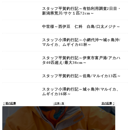
スタッフ平賀釣行記～有効利用調査2日目・
新潟県荒川/サケ１匹72cm～
中世様～西伊豆 仁科 白島/口太メジナ～
スタッフ小澤釣行記～小網代沖〜城ヶ島沖/
マルイカ、ムギイカ41杯～
スタッフ平賀釣行記～伊東市富戸港/アカハ
タ40匹超え/最大36cm～
スタッフ平賀釣行記～佐島/マルイカ13匹～
スタッフ小澤釣行記～城ヶ島沖/マルイカ、
ムギイカ16杯～
前の記事
次の記事

記事一覧

