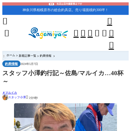
当店は店内撮影禁止です
重要
神奈川県相模原市の総合釣具店。売り場面積約300坪！










ホーム
新着記事一覧
釣果情報

釣果情報
2024年5月7日
スタッフ小澤釣行記～佐島/マルイカ…40杯
～
マルイカ

スタッフ小澤
2分9秒