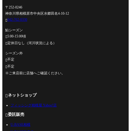
〒252-0246
神奈川県相模原市中央区水郷田名4-10-12
042-762-0330

鮎シーズン
5:00-15:00頃

定休日なし（河川状況による）

シーズン外
不定

不定

※ご来店前に店舗へご確認ください。
ネットショップ

フィッシング相模屋 Yahoo!店
委託販売

U-BASE相模