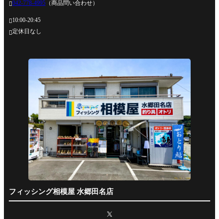
042-778-4995
（商品問い合わせ）

10:00-20:45

定休日なし

フィッシング相模屋 水郷田名店