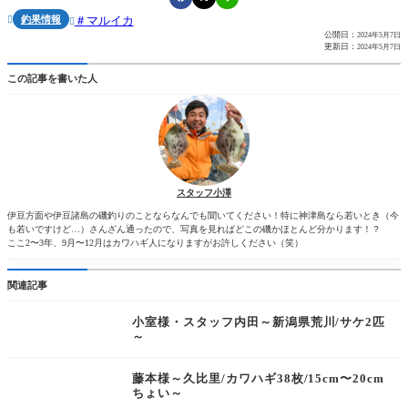
釣果情報
マルイカ


公開日：
2024年5月7日
更新日：
2024年5月7日
この記事を書いた人
スタッフ小澤
伊豆方面や伊豆諸島の磯釣りのことならなんでも聞いてください！特に神津島なら若いとき（今
も若いですけど…）さんざん通ったので、写真を見ればどこの磯かほとんど分かります！？
ここ2〜3年、9月〜12月はカワハギ人になりますがお許しください（笑）
関連記事
小室様・スタッフ内田～新潟県荒川/サケ2匹
～
藤本様～久比里/カワハギ38枚/15cm〜20cm
ちょい～