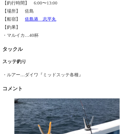
【釣行時間】 6:00〜13:00
【場所】 佐島
【船宿】
佐島港 志平丸
【釣果】
・マルイカ…40杯
タックル
スッテ釣り
・ルアー…ダイワ『ミッドスッテ各種』
コメント