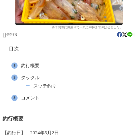
終了間際に爆乗りで一気に40杯まで伸ばせました。


保存する
目次
釣行概要
タックル
スッテ釣り
コメント
釣行概要
【釣行日】 2024年5月2日