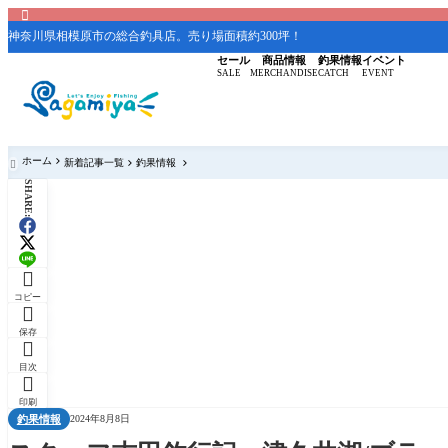

神奈川県相模原市の総合釣具店。売り場面積約300坪！
セール
商品情報
釣果情報
イベント
SALE
MERCHANDISE
CATCH
EVENT
ホーム
新着記事一覧
釣果情報

SHARE:

コピー

保存

目次

印刷
釣果情報
2024年8月8日