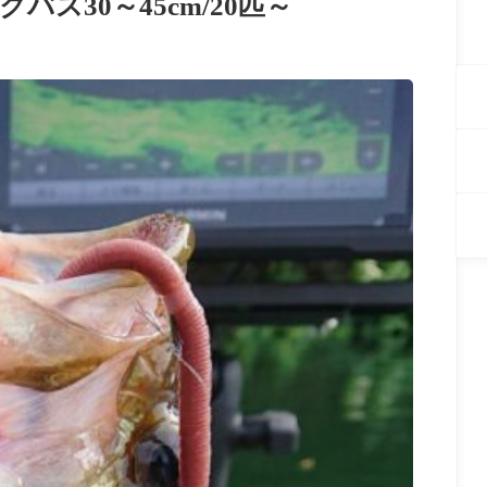
ス30～45cm/20匹～