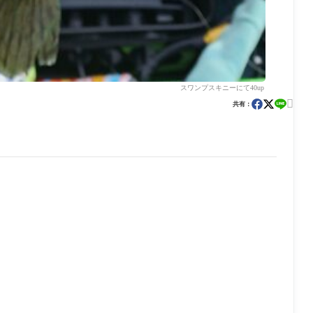
スワンプスキニーにて40up

共有：