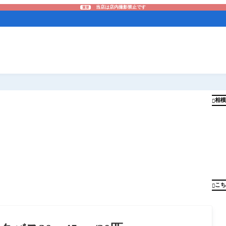
当店は店内撮影禁止です
重要
相模

こち
