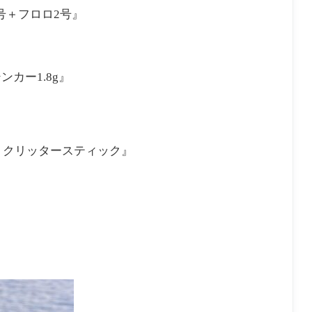
6号＋フロロ2号』
』
カー1.8g』
+J クリッタースティック』