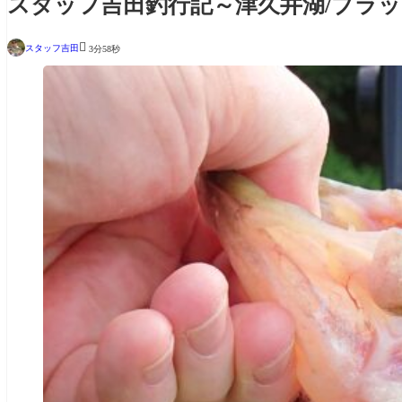
スタッフ吉田釣行記～津久井湖/ブラックバ

スタッフ吉田
3分58秒