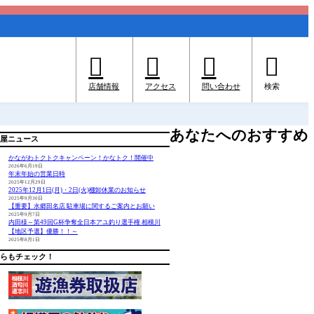




店舗情報
アクセス
問い合わせ
検索
あなたへのおすすめ
屋ニュース
かながわトクトクキャンペーン！かなトク！開催中
2026年6月19日
年末年始の営業日時
2025年12月29日
2025年12月1日(月)・2日(火)棚卸休業のお知らせ
2025年9月30日
【重要】水郷田名店 駐車場に関するご案内とお願い
2025年9月7日
内田様～第49回G杯争奪全日本アユ釣り選手権 相模川
【地区予選】優勝！！～
2025年8月1日
らもチェック！