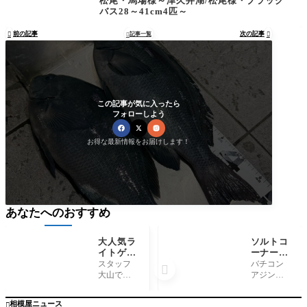
松尾・馬場様～津久井湖/松尾様・ブラック
バス28～41cm4匹～
前の記事
次の記事

記事一覧


この記事が気に入ったら
フォローしよう
お得な最新情報をお届けします！
あなたへのおすすめ
大人気ラ
ソルトコ
イトゲー
ーナーよ
ムリール
りご案内
スタッフ
バチコン

入荷！シ
大山で
アジング
マノ『ソ
す！ 大人
コーナー
アレＸ
気ライト
充実中で
相模屋ニュース
