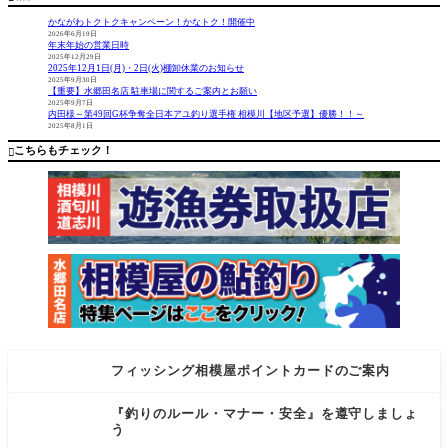
Ｒ』
ゲームの
す！先
ソアレＸ
日、実釣
かながわトクトクキャンペーン！かなトク！開催中
Ｒ入荷し
イベント
2026年6月19日
年末年始の営業日時
ました！
を行った
2025年12月29日
番手は500
バチコン
2025年12月1日(月)・2日(火)棚卸休業のお知らせ
SPG.C2000
アジング
2025年9月30日
【重要】水郷田名店 駐車場に関するご案内とお願い
SSPG.C200
は大爆釣
2025年9月7日
0SSHG.C2
でした。
内田様～第49回G杯争奪全日本アユ釣り選手権 相模川【地区予選】優勝！！～
2025年8月1日
500SHGと
これから
4種類の番
どんどん
こちらもチェック！

手があり
サイズア
ます。 前
ッ
フィッシング相模屋ポイントカードのご案内
『釣りのルール・マナー・安全』を遵守しましょ
う