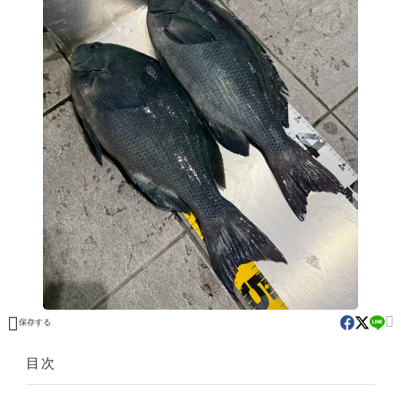


保存する
目次