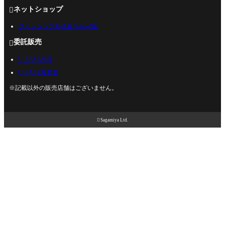
ネットショップ

フィッシング相模屋 Yahoo!店
委託販売

U-BASE相模
U-BASE海老名
※記載以外の販売店舗はございません。

Sagamiya Ltd.