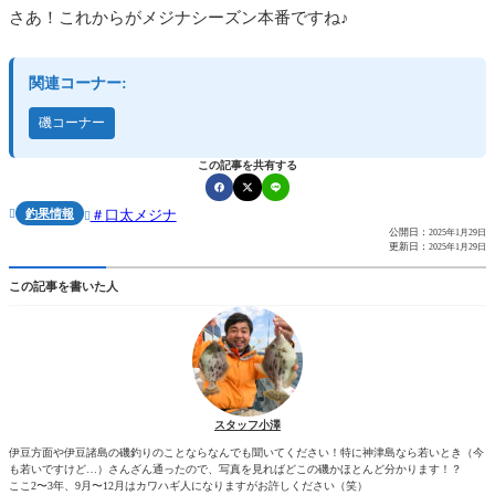
さあ！これからがメジナシーズン本番ですね♪
関連コーナー:
磯コーナー
この記事を共有する
釣果情報
口太メジナ


公開日：
2025年1月29日
更新日：
2025年1月29日
この記事を書いた人
スタッフ小澤
伊豆方面や伊豆諸島の磯釣りのことならなんでも聞いてください！特に神津島なら若いとき（今
も若いですけど…）さんざん通ったので、写真を見ればどこの磯かほとんど分かります！？
ここ2〜3年、9月〜12月はカワハギ人になりますがお許しください（笑）