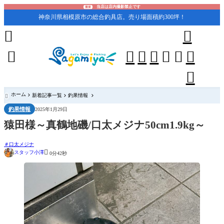
当店は店内撮影禁止です
重要
神奈川県相模原市の総合釣具店。売り場面積約300坪！










ホーム
新着記事一覧
釣果情報

釣果情報
2025年1月29日
猿田様～真鶴地磯/口太メジナ50cm1.9kg～
口太メジナ

スタッフ小澤
0分42秒