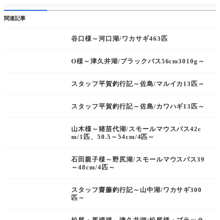
関連記事
谷口様～河口湖/ワカサギ463匹
O様～津久井湖/ブラックバス56cm3010g～
スタッフ平賀釣行記～佐島/マルイカ13匹～
スタッフ平賀釣行記～佐島/カワハギ13匹～
山木様～猪苗代湖/スモールマウスバス42c
m/1匹、50.5～54cm/4匹～
石田親子様～野尻湖/スモールマウスバス39
～48cm/4匹～
スタッフ齋藤釣行記～山中湖/ワカサギ300
匹～