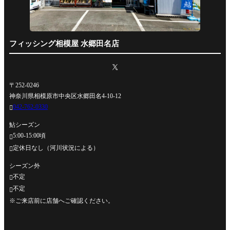
フィッシング相模屋 水郷田名店
〒252-0246
神奈川県相模原市中央区水郷田名4-10-12
042-762-0330

鮎シーズン
5:00-15:00頃

定休日なし（河川状況による）

シーズン外
不定

不定

※ご来店前に店舗へご確認ください。