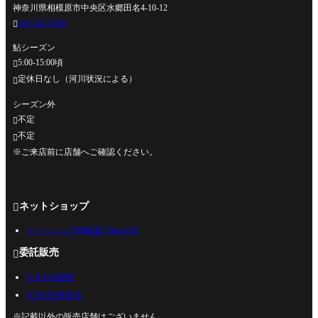
神奈川県相模原市中央区水郷田名4-10-12
042-762-0330

鮎シーズン
5:00-15:00頃

定休日なし（河川状況による）

シーズン外
不定

不定

※ご来店前に店舗へご確認ください。
ネットショップ

フィッシング相模屋 Yahoo!店
委託販売

U-BASE相模
U-BASE海老名
※記載以外の販売店舗はございません。