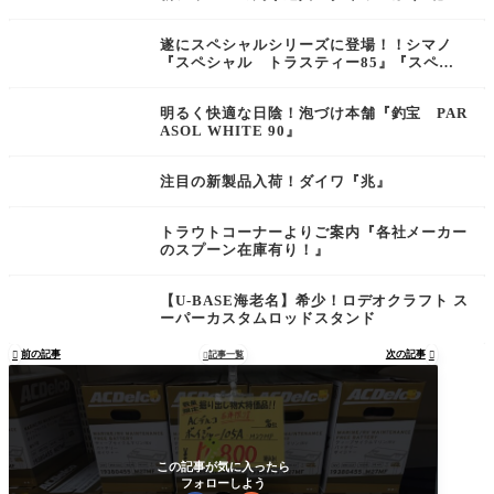
遂にスペシャルシリーズに登場！！シマノ
『スペシャル トラスティー85』『スペシ
ャル トラスティー90』入荷！
明るく快適な日陰！泡づけ本舗『釣宝 PAR
ASOL WHITE 90』
注目の新製品入荷！ダイワ『兆』
トラウトコーナーよりご案内『各社メーカー
のスプーン在庫有り！』
【U-BASE海老名】希少！ロデオクラフト ス
ーパーカスタムロッドスタンド
前の記事
次の記事

記事一覧


この記事が気に入ったら
フォローしよう