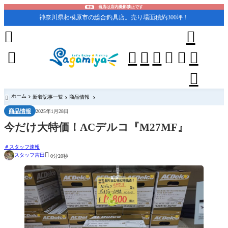
当店は店内撮影禁止です
重要
神奈川県相模原市の総合釣具店。売り場面積約300坪！










ホーム
新着記事一覧
商品情報

商品情報
2025年1月28日
今だけ大特価！ACデルコ『M27MF』
スタッフ速報

スタッフ吉田
0分20秒