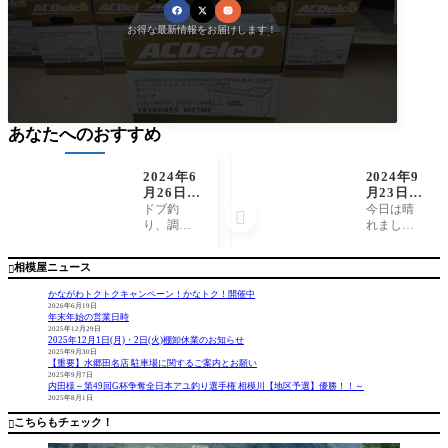
お得な最新情報をお届けします！
あなたへのおすすめ
2024年6
2024年9
月26日
月23日
（水）相
（月）相
ドブ釣
今日は晴

模川釣
模川釣
り、調子
れまし
果 ドブ
果 友釣
が上がっ
た。
釣り 黒
り 小笠
てきまし
相模屋ニュース

瀧天馬様
原和彦様
た。 天然
遡上と思
かながわトクトクキャンペーン！かなトク！開催中
わしき小
2026年6月19日
年末年始の営業日時
型の鮎が
2025年12月29日
だいぶ釣
2025年12月1日(月)・2日(火)棚卸休業のお知らせ
れてい
2025年9月30日
【重要】水郷田名店 駐車場に関するご案内とお願い
て、1時間
2025年9月7日
弱の短い
内田様～第49回G杯争奪全日本アユ釣り選手権 相模川【地区予選】優勝！！～
2025年8月1日
釣行でし
たが、ず
こちらもチェック！

っと当た