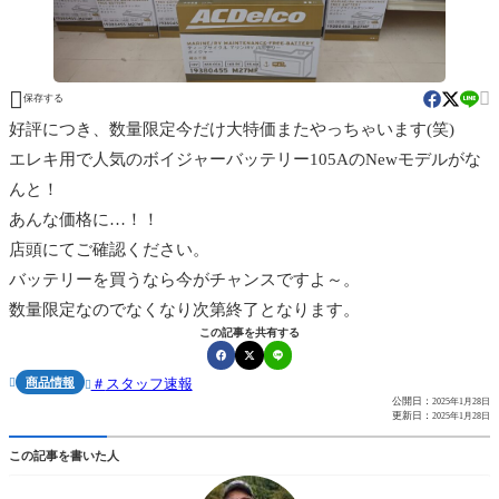


保存する
好評につき、数量限定今だけ大特価またやっちゃいます(笑)
エレキ用で人気のボイジャーバッテリー105AのNewモデルがな
んと！
あんな価格に…！！
店頭にてご確認ください。
バッテリーを買うなら今がチャンスですよ～。
数量限定なのでなくなり次第終了となります。
この記事を共有する
商品情報
スタッフ速報


公開日：
2025年1月28日
更新日：
2025年1月28日
この記事を書いた人