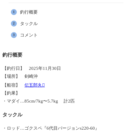
釣行概要
タックル
コメント
釣行概要
【釣行日】 2025年11月30日
【場所】 剣崎沖
【船宿】
伝五郎丸
【釣果】
・マダイ…85cm/7kg〜5.7kg 計2匹
タックル
・ロッド…ゴクスペ『6代目バージョンs220-60』