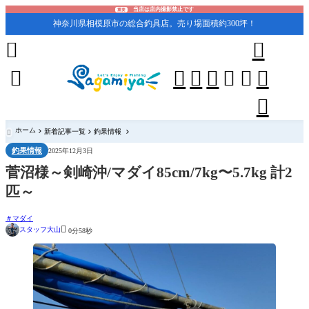
当店は店内撮影禁止です
重要
神奈川県相模原市の総合釣具店。売り場面積約300坪！










ホーム
新着記事一覧
釣果情報

釣果情報
2025年12月3日
菅沼様～剣崎沖/マダイ85cm/7kg〜5.7kg 計2
匹～
マダイ

スタッフ大山
0分58秒