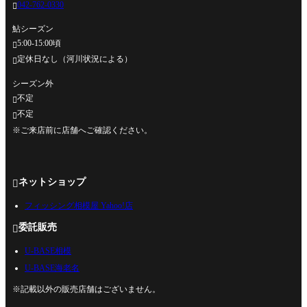
042-762-0330

鮎シーズン
5:00-15:00頃

定休日なし（河川状況による）

シーズン外
不定

不定

※ご来店前に店舗へご確認ください。
ネットショップ

フィッシング相模屋 Yahoo!店
委託販売

U-BASE相模
U-BASE海老名
※記載以外の販売店舗はございません。