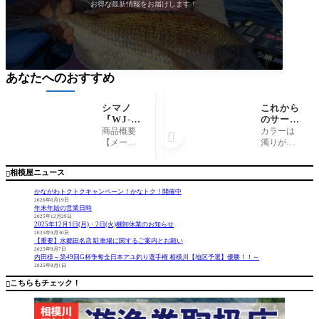
お得な最新情報をお届けします！
あなたへのおすすめ
シマノ
これから
『WJ-04
のサーフ
0X サン
フィッシ
商品概要
カラーは

プロテク
ングオス
【メーカ
濁りがあ
ション
スメルア
ー】 シ
るときは
ジップア
ー紹介！
マノ 【商
チャート
相模屋ニュース

ップ グ
品名】 WJ-
系、クリ
ラフィッ
040X サン
アならア
かながわトクトクキャンペーン！かなトク！開催中
クパーカ
プロテク
カキン、
2026年6月19日
年末年始の営業日時
ー』『W
ション ジ
シルバー
2025年12月29日
J-001V
ップアッ
などがオ
2025年12月1日(月)・2日(火)棚卸休業のお知らせ
同ジップ
プ グラフ
ススメ！
2025年9月30日
【重要】水郷田名店 駐車場に関するご案内とお願い
アップ
ィックパ
フラット
2025年9月7日
パーカ
ーカー WJ-
にオスス
内田様～第49回G杯争奪全日本アユ釣り選手権 相模川【地区予選】優勝！！～
ー』
2025年8月1日
001V サン
メ！ スタ
プロテク
ッフ大山
こちらもチェック！

ショ
です！