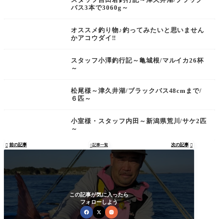
バス3本で3060g～
オススメ釣り物♪釣ってみたいと思いません
かアコウダイ‼︎
スタッフ小澤釣行記～亀城根/マルイカ26杯
～
松尾様～津久井湖/ブラックバス48cmまで/
６匹～
小室様・スタッフ内田～新潟県荒川/サケ2匹
～
前の記事
次の記事

記事一覧


この記事が気に入ったら
フォローしよう