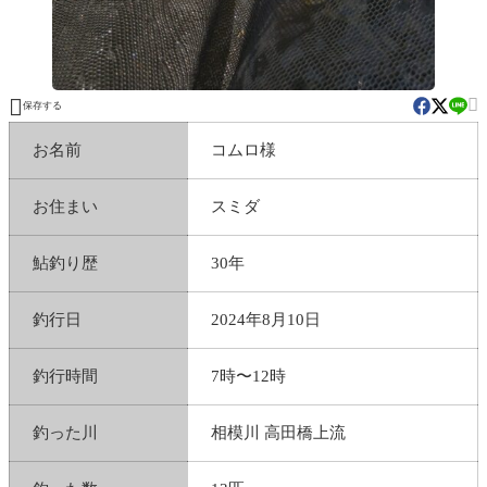


保存する
お名前
コムロ様
お住まい
スミダ
鮎釣り歴
30年
釣行日
2024年8月10日
釣行時間
7時〜12時
釣った川
相模川 高田橋上流