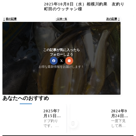
2025年10月8日（水）相模川釣果 友釣り
町田のウッチャン様
前の記事
次の記事

記事一覧


この記事が気に入ったら
フォローしよう
お得な最新情報をお届けします！
あなたへのおすすめ
2025年7
2024年9
月15日
月24日
（火）相
（火）相
ドブ釣り
一度下見

模川釣
模川釣
です。 少
して再
果 ドブ
果 友釣
し前まで
度、開始
釣り 黒
り 鶴岡
大雨でど
薄曇り天