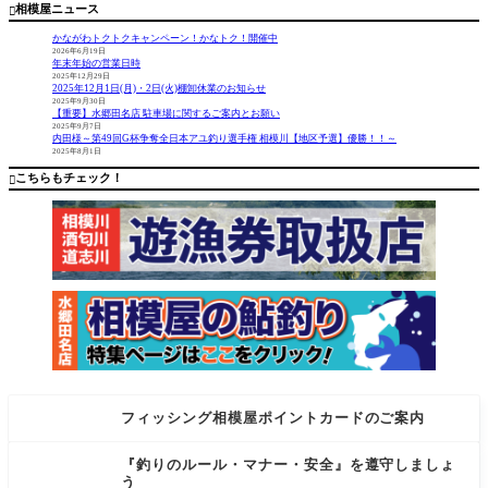
相模屋ニュース

瀧天馬様
喜代一様
うなるか
気、やや
と思いま
強めの風
かながわトクトクキャンペーン！かなトク！開催中
したが、
の中、短
2026年6月19日
年末年始の営業日時
小倉に関
い時間な
2025年12月29日
しては平
りに満足
2025年12月1日(月)・2日(火)棚卸休業のお知らせ
水で濁り
な半日で
2025年9月30日
【重要】水郷田名店 駐車場に関するご案内とお願い
は無く、
した 相模
2025年9月7日
いつも通
屋スタッ
内田様～第49回G杯争奪全日本アユ釣り選手権 相模川【地区予選】優勝！！～
2025年8月1日
りでし
フ様アド
た。 日没
バイスあ
こちらもチェック！

後から釣
りがとう
フィッシング相模屋ポイントカードのご案内
『釣りのルール・マナー・安全』を遵守しましょ
う