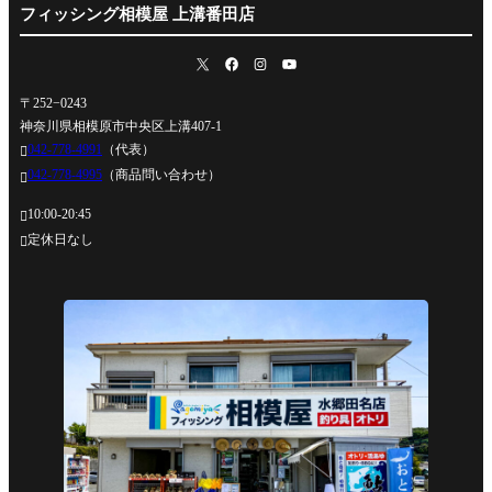
フィッシング相模屋 上溝番田店
〒252−0243
神奈川県相模原市中央区上溝407-1
042-778-4991
（代表）

042-778-4995
（商品問い合わせ）

10:00-20:45

定休日なし
