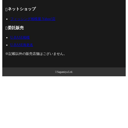
ネットショップ

フィッシング相模屋 Yahoo!店
委託販売

U-BASE相模
U-BASE海老名
※記載以外の販売店舗はございません。

Sagamiya Ltd.