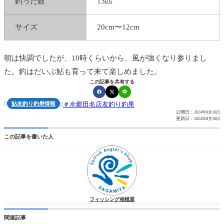
釣った数
13匹
サイズ
20cm〜12cm
朝は快調でしたが、10時くらいから、風が強くなり参りまし
た。釣はだいぶ鮎も育って来て楽しめました。
この記事を共有する
鮎友釣り釣果情報
水郷田名店友釣り釣果


公開日：
2024年8月10日
更新日：
2024年8月10日
この記事を書いた人
フィッシング相模屋
関連記事