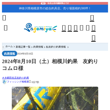
当店は店内撮影禁止です
重要
神奈川県相模原市の総合釣具店。売り場面積約300坪！










ホーム
新着記事一覧
釣果情報
鮎友釣り釣果情報

釣果情報
2024年8月10日
2024年8月10日（土）相模川釣果 友釣り
コムロ様
水郷田名店友釣り釣果

フィッシング相模屋
0分7秒