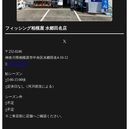
フィッシング相模屋 水郷田名店
〒252-0246
神奈川県相模原市中央区水郷田名4-10-12
042-762-0330

鮎シーズン
5:00-15:00頃

定休日なし（河川状況による）

シーズン外
不定

不定

※ご来店前に店舗へご確認ください。