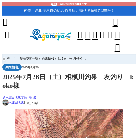
当店は店内撮影禁止です
重要
神奈川県相模原市の総合釣具店。売り場面積約300坪！










ホーム
新着記事一覧
釣果情報
鮎友釣り釣果情報

釣果情報
2025年7月30日
2025年7月26日（土）相模川釣果 友釣り k
oko様
水郷田名店友釣り釣果

水郷田名店
0分16秒