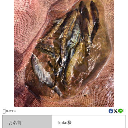


保存する
お名前
koko様