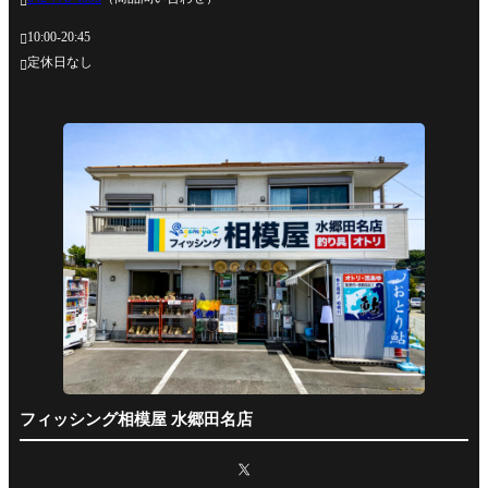

10:00-20:45

定休日なし

フィッシング相模屋 水郷田名店