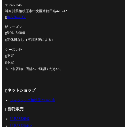
〒252-0246
神奈川県相模原市中央区水郷田名4-10-12
042-762-0330

鮎シーズン
5:00-15:00頃

定休日なし（河川状況による）

シーズン外
不定

不定

※ご来店前に店舗へご確認ください。
ネットショップ

フィッシング相模屋 Yahoo!店
委託販売

U-BASE相模
U-BASE海老名