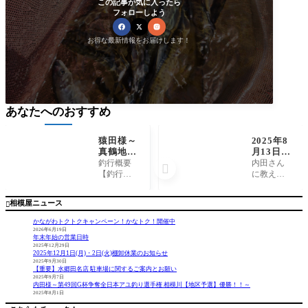
この記事が気に入ったら
フォローしよう
お得な最新情報をお届けします！
あなたへのおすすめ
猿田様～
2025年8
真鶴地
月13日
磯/口太
（水）相
釣行概要
内田さん

メジナ50
模川釣
【釣行
に教えて
cm1.9kg
果 友釣
日】 202
いただい
～
りしまざ
5年1月27
たポイン
相模屋ニュース

き様
日 【場
ト（背肩
所】 真
のトロ）
かながわトクトクキャンペーン！かなトク！開催中
鶴地磯
で午前中
2026年6月19日
年末年始の営業日時
【釣果】
かかりま
2025年12月29日
・口太メ
した。あ
2025年12月1日(月)・2日(火)棚卸休業のお知らせ
ジナ…50
りがとう
2025年9月30日
【重要】水郷田名店 駐車場に関するご案内とお願い
㎝1.9㎏ ・
ございま
2025年9月7日
口太メジ
した！昼
内田様～第49回G杯争奪全日本アユ釣り選手権 相模川【地区予選】優勝！！～
2025年8月1日
ナ…49㎝
休憩中に
・他口
スマホを