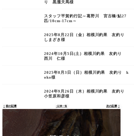
り 黒瀧天馬様
スタッフ平賀釣行記～葛野川 宮古橋/鮎27
匹/10cm-17cm～
2025年8月22日（金）相模川釣果 友釣り
しまざき様
2024年10月5日(土）相模川釣果 友釣り
西川 仁様
2025年8月3日（日）相模川釣果 友釣り k
oko様
2024年9月26日（木）相模川釣果 友釣り
小笠原和彦様
前の記事
次の記事

記事一覧

