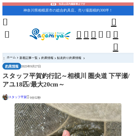
当店は店内撮影禁止です
重要
神奈川県相模原市の総合釣具店。売り場面積約300坪！










ホーム
新着記事一覧
釣果情報
鮎友釣り釣果情報

釣果情報
2025年9月27日
スタッフ平賀釣行記～相模川 圏央道 下平瀬/
アユ18匹/最大20cm～

スタッフ平賀
0分52秒