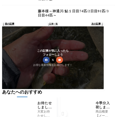
藤本様～神通川/鮎１日目74匹/2日目91匹/3
日目44匹～
前の記事
次の記事

記事一覧


この記事が気に入ったら
フォローしよう
お得な最新情報をお届けします！
あなたへのおすすめ
お待たせ
今季分入
しまし
荷しまし
た！リト
た！下田
大変お待
商品概要

ルジャッ
漁具『ギ
たせしま
【メーカ