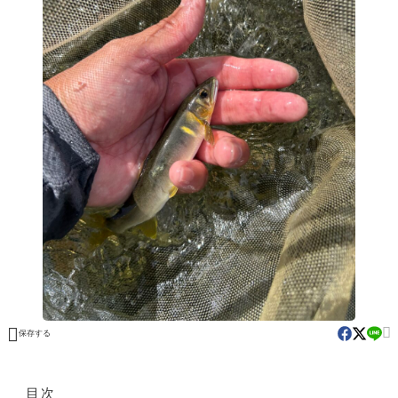


保存する
目次