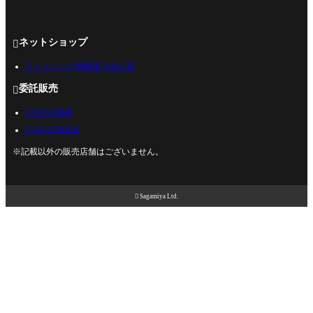
ネットショップ

フィッシング相模屋 Yahoo!店
委託販売

U-BASE相模
U-BASE海老名
※記載以外の販売店舗はございません。

Sagamiya Ltd.