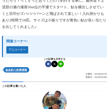
うだろう？ってずっと思ってたので釣行する事に。圏央道下上
流部の瀬の瀬肩50m位の平瀬でスタート。鮎を横出しさせてい
くと目印がズババババーンと飛ばされて楽しい！入れ掛かりも
あり2時間で18匹。サイズは小振りですが黄色い鮎が良い当たり
を出してくれました♪
関連コーナー:
アユコーナー
この記事を共有する
鮎友釣り釣果情報

公開日：
2025年9月27日
更新日：
2025年9月26日
この記事を書いた人