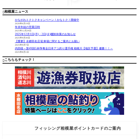
ク『GIL
ョサン』
した！問
ー】 下
LARY』
い合わせ
田漁具
相模屋ニュース

52mm/5
も多かっ
【商品
8mm入
たリトル
名】 ギ
かながわトクトクキャンペーン！かなトク！開催中
荷！（各
ジャック
ョサン コ
2026年6月19日
年末年始の営業日時
3色の
のGILLAR
メント 今
2025年12月29日
み）
Yが入荷し
季ギョサ
2025年12月1日(月)・2日(火)棚卸休業のお知らせ
ました。5
ン入荷致
2025年9月30日
【重要】水郷田名店 駐車場に関するご案内とお願い
2mmと58m
しまし
2025年9月7日
mのピンク
た！！ ま
内田様～第49回G杯争奪全日本アユ釣り選手権 相模川【地区予選】優勝！！～
2025年8月1日
アマゴ、
だギョサ
チャート
ン入らな
こちらもチェック！

ヘッドア
いのー？
マ
と
フィッシング相模屋ポイントカードのご案内