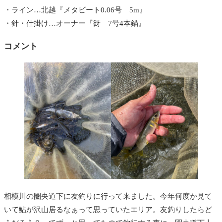
・ライン…北越『メタビート0.06号 5m』
・針・仕掛け…オーナー『谺 7号4本錨』
コメント
相模川の圏央道下に友釣りに行って来ました。今年何度か見て
いて鮎が沢山居るなぁって思っていたエリア。友釣りしたらど