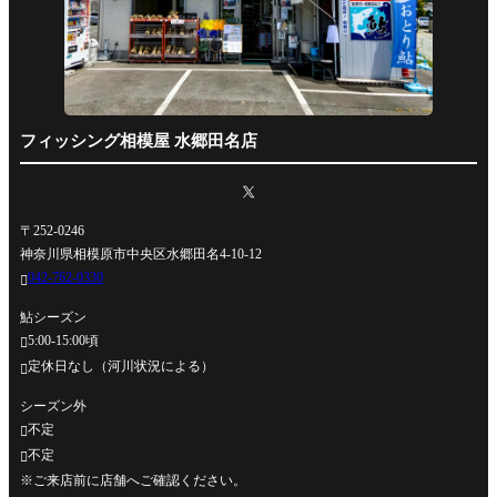
フィッシング相模屋 水郷田名店
〒252-0246
神奈川県相模原市中央区水郷田名4-10-12
042-762-0330

鮎シーズン
5:00-15:00頃

定休日なし（河川状況による）

シーズン外
不定

不定

※ご来店前に店舗へご確認ください。