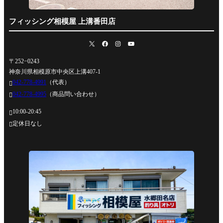
フィッシング相模屋 上溝番田店
〒252−0243
神奈川県相模原市中央区上溝407-1
042-778-4991
（代表）

042-778-4995
（商品問い合わせ）

10:00-20:45

定休日なし
