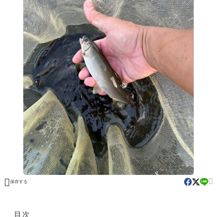


保存する
目次