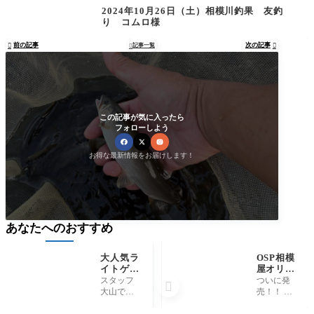
2024年10月26日（土）相模川釣果 友釣
り コムロ様
前の記事
次の記事

記事一覧


この記事が気に入ったら
フォローしよう
お得な最新情報をお届けします！
あなたへのおすすめ
大人気ラ
OSP相模
イトゲー
屋オリカ
ムリール
ラ『NG
スタッフ
ついに発

入荷！シ
S』先行
大山で
売！！ 只
マノ『ソ
販売
す！ 大人
今、店頭
アレＸ