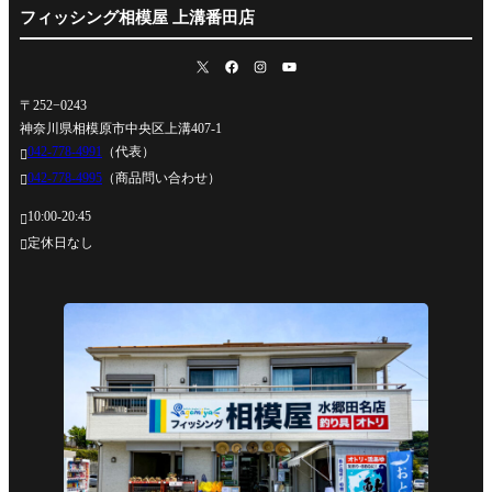
フィッシング相模屋 上溝番田店
〒252−0243
神奈川県相模原市中央区上溝407-1
042-778-4991
（代表）

042-778-4995
（商品問い合わせ）

10:00-20:45

定休日なし
