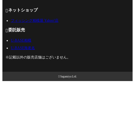
ネットショップ

フィッシング相模屋 Yahoo!店
委託販売

U-BASE相模
U-BASE海老名
※記載以外の販売店舗はございません。

Sagamiya Ltd.