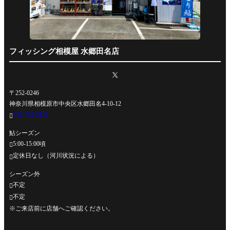
フィッシング相模屋 水郷田名店
〒252-0246
神奈川県相模原市中央区水郷田名4-10-12
042-762-0330

鮎シーズン
5:00-15:00頃

定休日なし（河川状況による）

シーズン外
不定

不定

※ご来店前に店舗へご確認ください。