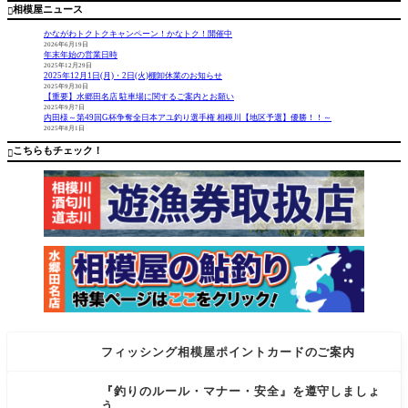
気ライト
にて相模
相模屋ニュース

Ｒ』
ゲームの
屋オリカ
ソアレＸ
ラ『NG
かながわトクトクキャンペーン！かなトク！開催中
Ｒ入荷し
S』の先行
2026年6月19日
年末年始の営業日時
ました！
販売中で
2025年12月29日
番手は500
す。 HPシ
2025年12月1日(月)・2日(火)棚卸休業のお知らせ
SPG.C2000
ャッドテ
2025年9月30日
【重要】水郷田名店 駐車場に関するご案内とお願い
SSPG.C200
ール2イン
2025年9月7日
0SSHG.C2
チ HPミノ
内田様～第49回G杯争奪全日本アユ釣り選手権 相模川【地区予選】優勝！！～
2025年8月1日
500SHGと
ー3.1イン
4種類の番
チ 爆釣カ
こちらもチェック！

手があり
ラーです
ます。 前
フィッシング相模屋ポイントカードのご案内
『釣りのルール・マナー・安全』を遵守しましょ
う