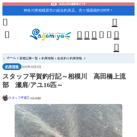
当店は店内撮影禁止です
重要
神奈川県相模原市の総合釣具店。売り場面積約300坪！










ホーム
新着記事一覧
釣果情報
鮎友釣り釣果情報

釣果情報
2025年10月1日
スタッフ平賀釣行記～相模川 高田橋上流
部 瀬肩/アユ16匹～

スタッフ平賀
0分49秒