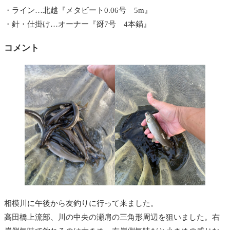
・ライン…北越『メタビート0.06号 5m』
・針・仕掛け…オーナー『谺7号 4本錨』
コメント
相模川に午後から友釣りに行って来ました。
高田橋上流部、川の中央の瀬肩の三角形周辺を狙いました。右