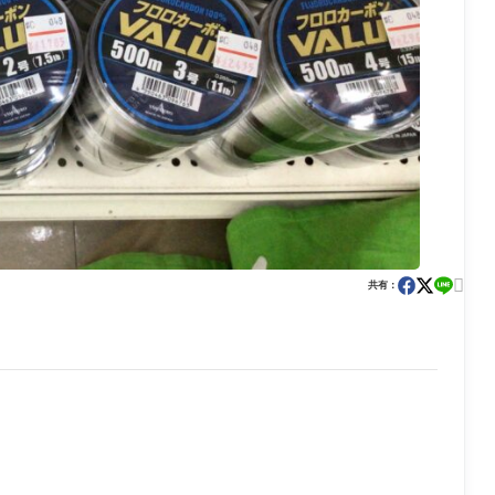

共有：