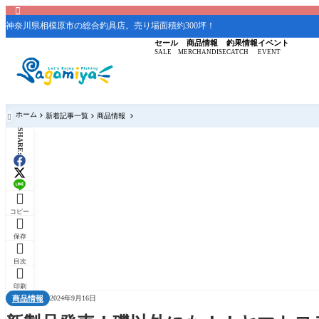

神奈川県相模原市の総合釣具店。売り場面積約300坪！
セール
商品情報
釣果情報
イベント
SALE
MERCHANDISE
CATCH
EVENT
ホーム
新着記事一覧
商品情報

SHARE:

コピー

保存

目次

印刷
商品情報
2024年9月16日