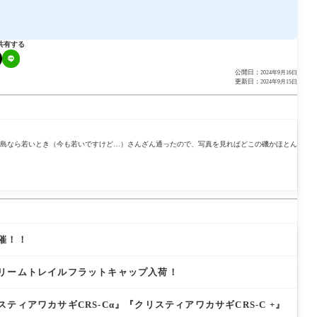
共有する
公開日：
2024年9月16日
更新日：
2024年9月15日
島なら若いとき（今も若いですけど…）さんざん通ったので、写真を見ればどこの磯かほとん
催！！
リームトレイルフラットキャップ入荷！
ティアワカサギCRS-Cα』『クリスティアワカサギCRS-C +』