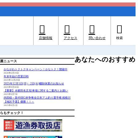




店舗情報
アクセス
問い合わせ
検索
あなたへのおすすめ
屋ニュース
かながわトクトクキャンペーン！かなトク！開催中
2026年6月19日
年末年始の営業日時
2025年12月29日
2025年12月1日(月)・2日(火)棚卸休業のお知らせ
2025年9月30日
【重要】水郷田名店 駐車場に関するご案内とお願い
2025年9月7日
内田様～第49回G杯争奪全日本アユ釣り選手権 相模川
【地区予選】優勝！！～
2025年8月1日
らもチェック！