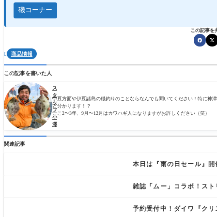
磯コーナー
この記事を
商品情報

この記事を書いた人
ス
タ
伊豆方面や伊豆諸島の磯釣りのことならなんでも聞いてください！特に神津
ッ
ど分かります！？
フ
ここ2〜3年、9月〜12月はカワハギ人になりますがお許しください（笑）
小
澤
関連記事
本日は『雨の日セール』開
雑誌「ムー」コラボ！スト
予約受付中！ダイワ『クリス