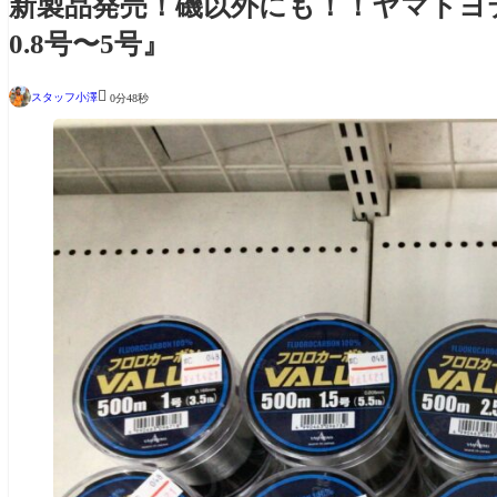
新製品発売！磯以外にも！！ヤマト
0.8号〜5号』

スタッフ小澤
0分48秒