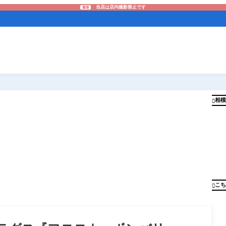
当店は店内撮影禁止です
重要
相模

こち
