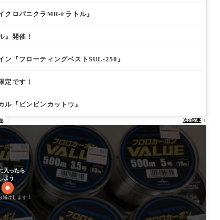
イクロパニクラMR-Fラトル』
ル』開催！
ン『フローティングベストSUL-250』
限定です！
カル『ビンビンカットウ』
次の記事
覧

に入ったら
しよう
お届けします！