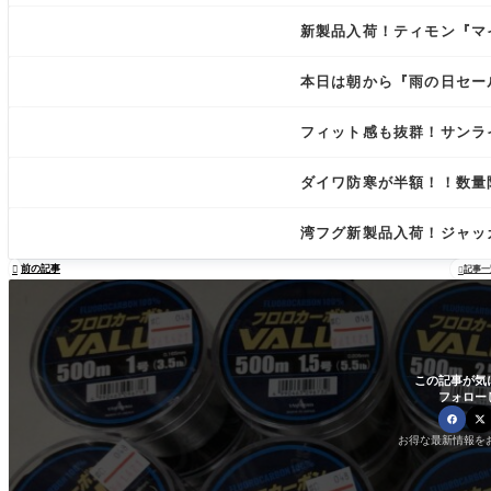
新製品入荷！ティモン『マ
本日は朝から『雨の日セー
フィット感も抜群！サンライ
ダイワ防寒が半額！！数量
湾フグ新製品入荷！ジャッ
前の記事

記事一

この記事が気
フォロー
お得な最新情報を